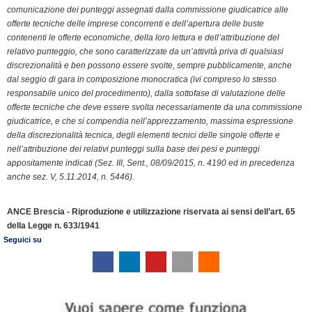
o
I
r
p
a
n
r
comunicazione dei punteggi assegnati dalla commissione giudicatrice alle
k
n
p
m
k
i
offerte tecniche delle imprese concorrenti e dell’apertura delle buste
contenenti le offerte economiche, della loro lettura e dell’attribuzione del
e
relativo punteggio, che sono caratterizzate da un’attività priva di qualsiasi
n
discrezionalità e ben possono essere svolte, sempre pubblicamente, anche
d
dal seggio di gara in composizione monocratica (ivi compreso lo stesso
l
responsabile unico del procedimento), dalla sottofase di valutazione delle
y
offerte tecniche che deve essere svolta necessariamente da una commissione
giudicatrice, e che si compendia nell’apprezzamento, massima espressione
della discrezionalità tecnica, degli elementi tecnici delle singole offerte e
nell’attribuzione dei relativi punteggi sulla base dei pesi e punteggi
appositamente indicati (Sez. III, Sent., 08/09/2015, n. 4190 ed in precedenza
anche sez. V, 5.11.2014, n. 5446).
ANCE Brescia - Riproduzione e utilizzazione riservata ai sensi dell’art. 65
della Legge n. 633/1941
Seguici su