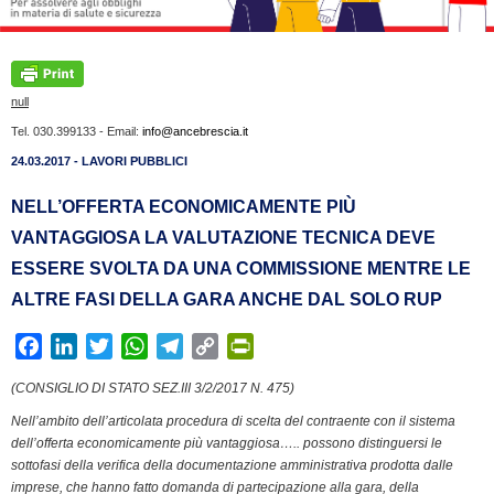
null
Tel. 030.399133 - Email:
info@ancebrescia.it
24.03.2017 - LAVORI PUBBLICI
NELL’OFFERTA ECONOMICAMENTE PIÙ
VANTAGGIOSA LA VALUTAZIONE TECNICA DEVE
ESSERE SVOLTA DA UNA COMMISSIONE MENTRE LE
ALTRE FASI DELLA GARA ANCHE DAL SOLO RUP
F
L
T
W
T
C
P
a
i
w
h
e
o
r
(CONSIGLIO DI STATO SEZ.III 3/2/2017 N. 475)
c
n
i
a
l
p
i
Nell’ambito dell’articolata procedura di scelta del contraente con il sistema
e
k
t
t
e
y
n
dell’offerta economicamente più vantaggiosa….. possono distinguersi le
b
e
t
s
g
L
t
sottofasi della verifica della documentazione amministrativa prodotta dalle
o
d
e
A
r
i
F
imprese, che hanno fatto domanda di partecipazione alla gara, della