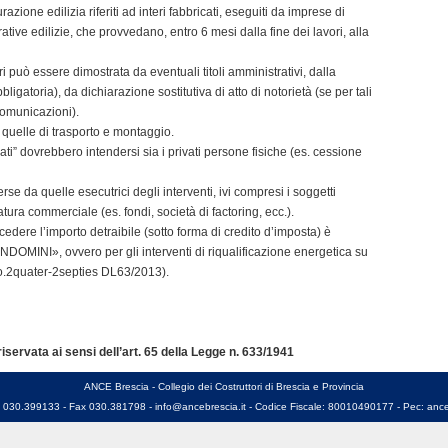
zione edilizia riferiti ad interi fabbricati, eseguiti da imprese di
tive edilizie, che provvedano, entro 6 mesi dalla fine dei lavori, alla
ri può essere dimostrata da eventuali titoli amministrativi, dalla
gatoria), da dichiarazione sostitutiva di atto di notorietà (se per tali
 comunicazioni).
 quelle di trasporto e montaggio.
vati” dovrebbero intendersi sia i privati persone fisiche (es. cessione
 da quelle esecutrici degli interventi, ivi compresi i soggetti
atura commerciale (es. fondi, società di factoring, ecc.).
di cedere l’importo detraibile (sotto forma di credito d’imposta) è
OMINI», ovvero per gli interventi di riqualificazione energetica su
 co.2quater-2septies DL63/2013).
servata ai sensi dell’art. 65 della Legge n. 633/1941
ANCE Brescia - Collegio dei Costruttori di Brescia e Provincia
l. 030.399133 - Fax 030.381798 -
info@ancebrescia.it
- Codice Fiscale: 80010490177 - Pec:
ance