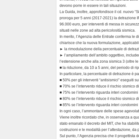
devono porre in essere in tali situazioni.
La Guida, inoltre, approfondisce il cd. nuovo 
proroga per 5 anni (2017-2021) la detrazione
96.000 euro, per interventi di messa in sicurezz
situati nelle zone ad alta pericolosità sismica.
In merito, l’Agenzia delle Entrate conferma le d
chiarisce che la nuova formulazione, applicabil
► la rimodulazione della percentuale di detraz
► l’ampliamento dell’ambito oggettivo, includend
l’estensione anche alla zona sismica 3 (oltre le 
■ la riduzione, da 10 a 5 anni, del periodo di ri
In particolare, la percentuale di detrazione è par
■ 50% per gli interventi “antisismici” eseguiti sull
■ 70% se l’intervento riduce il rischio sismico d
■ 75% se l’intervento riguarda interi condomini e
■ 80% se l’intervento riduce il rischio sismico di
■ 85% se l’intervento riguarda interi condomini e
In ogni caso, l’ammontare delle spese agevolat
Viene inoltre ricordato che, in osservanza a qua
stato emanato il decreto del MIT, che ha stabilit
costruzioni e le modalità per l’attestazione, da par
Sul punto, l’Agenzia precisa che il progettista 