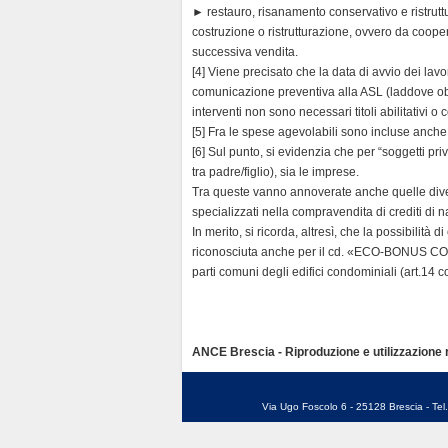
► restauro, risanamento conservativo e ristruttura
costruzione o ristrutturazione, ovvero da coopera
successiva vendita.
[4] Viene precisato che la data di avvio dei lavo
comunicazione preventiva alla ASL (laddove obbli
interventi non sono necessari titoli abilitativi o
[5] Fra le spese agevolabili sono incluse anche
[6] Sul punto, si evidenzia che per “soggetti pri
tra padre/figlio), sia le imprese.
Tra queste vanno annoverate anche quelle diverse
specializzati nella compravendita di crediti di n
In merito, si ricorda, altresì, che la possibilità 
riconosciuta anche per il cd. «ECO-BONUS COND
parti comuni degli edifici condominiali (art.14
ANCE Brescia - Riproduzione e utilizzazione ri
Via Ugo Foscolo 6 - 25128 Brescia - Te