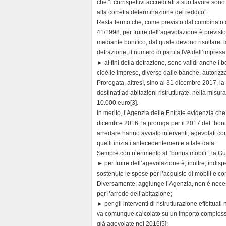
che “i corrispettivi accreditati a suo favore sono
alla corretta determinazione del reddito”.
Resta fermo che, come previsto dal combinato dis
41/1998, per fruire dell’agevolazione è previst
mediante bonifico, dal quale devono risultare: l
detrazione, il numero di partita IVA dell’impresa
► ai fini della detrazione, sono validi anche i bon
cioè le imprese, diverse dalle banche, autorizza
Prorogata, altresì, sino al 31 dicembre 2017, la
destinati ad abitazioni ristrutturate, nella mi
10.000 euro[3].
In merito, l’Agenzia delle Entrate evidenzia che
dicembre 2016, la proroga per il 2017 del “bonu
arredare hanno avviato interventi, agevolati co
quelli iniziati antecedentemente a tale data.
Sempre con riferimento al “bonus mobili”, la Gu
► per fruire dell’agevolazione è, inoltre, indisp
sostenute le spese per l’acquisto di mobili e c
Diversamente, aggiunge l’Agenzia, non è necess
per l’arredo dell’abitazione;
► per gli interventi di ristrutturazione effettuati
va comunque calcolato su un importo complessi
già agevolate nel 2016[5];