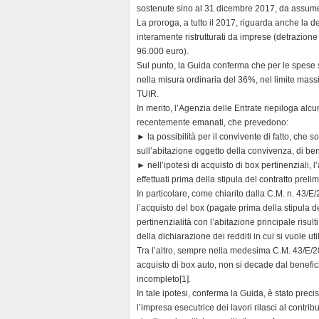
d
sostenute sino al 31 dicembre 2017, da assumer
l
La proroga, a tutto il 2017, riguarda anche la de
y
interamente ristrutturati da imprese (detrazio
96.000 euro).
Sul punto, la Guida conferma che per le spese
nella misura ordinaria del 36%, nel limite massi
TUIR.
In merito, l’Agenzia delle Entrate riepiloga alcu
recentemente emanati, che prevedono:
► la possibilità per il convivente di fatto, che so
sull’abitazione oggetto della convivenza, di be
► nell’ipotesi di acquisto di box pertinenziali,
effettuati prima della stipula del contratto prelimi
In particolare, come chiarito dalla C.M. n. 43/E
l’acquisto del box (pagate prima della stipula del
pertinenzialità con l’abitazione principale risul
della dichiarazione dei redditi in cui si vuole uti
Tra l’altro, sempre nella medesima C.M. 43/E/201
acquisto di box auto, non si decade dal benefi
incompleto[1].
In tale ipotesi, conferma la Guida, è stato pre
l’impresa esecutrice dei lavori rilasci al contrib