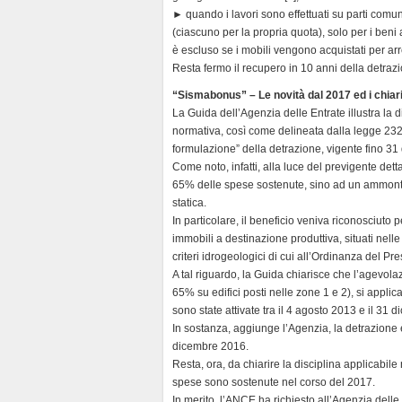
► quando i lavori sono effettuati su parti comun
(ciascuno per la propria quota), solo per i beni a
è escluso se i mobili vengono acquistati per arr
Resta fermo il recupero in 10 anni della detraz
“Sismabonus” – Le novità dal 2017 ed i chiari
La Guida dell’Agenzia delle Entrate illustra la 
normativa, così come delineata dalla legge 232/
formulazione” della detrazione, vigente fino 3
Come noto, infatti, alla luce del previgente de
65% delle spese sostenute, sino ad un ammontar
statica.
In particolare, il beneficio veniva riconosciuto pe
immobili a destinazione produttiva, situati nell
criteri idrogeologici di cui all’Ordinanza del Pr
A tal riguardo, la Guida chiarisce che l’agevol
65% su edifici posti nelle zone 1 e 2), si applic
sono state attivate tra il 4 agosto 2013 e il 31 
In sostanza, aggiunge l’Agenzia, la detrazione è
dicembre 2016.
Resta, ora, da chiarire la disciplina applicabile 
spese sono sostenute nel corso del 2017.
In merito, l’ANCE ha richiesto all’Agenzia delle