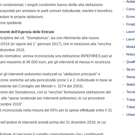
-
Ambie
i condominiali, i singoli condomini hanno diritto alla detrazione
-
Comun
cquistati per arredare le parti comuni ristrutturate, mentre il beneficio
-
edare le proprie abitazioni;
Econ
ione spettante.
-
Grupp
-
menti dell’Agenzia delle Entrate
Lavori
disciplina del cd. “Sismabonus”, sia con riferimento alla nuova
-
Lavor
2016 (in vigore dal 1° gennaio 2017), che in relazione alla “vecchia
-
Modul
1 dicembre 2016.
-
Notizi
ttato normativo, veniva riconosciuta una detrazione IRPEF/IRES pari al
-
e massimo di 96.000 euro, per gli interventi di messa in sicurezza
Quali
-
Sicur
r gli interventi antisismici realizzati su “abitazioni principali” e
-
Stam
e zone sismiche ad alta pericolosità (zone 1 e 2, individuate in base ai
-
Statis
esidente del Consiglio dei Ministri n. 3274 del 2003).
-
azione del Sismabonus, con la “vecchia” formulazione (detrazione del
Tecni
a alle “spese sostenute per interventi antisismici, le cui procedure
-
Trasp
dicembre 2016”.
-
Tribut
 riconosciuta nella misura del 65% per le spese effettuate entro il 31
-
Urban
nell’ipotesi di interventi avviati prima del 31 dicembre 2016, le cui
 Entrate di precisare il corretto comportamento che i contribuenti