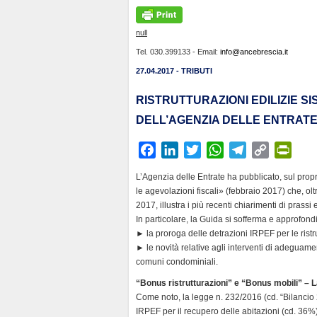
null
Tel. 030.399133 - Email:
info@ancebrescia.it
27.04.2017 - TRIBUTI
RISTRUTTURAZIONI EDILIZIE S
DELL’AGENZIA DELLE ENTRAT
F
L
T
W
T
C
P
a
i
w
h
e
o
r
L’Agenzia delle Entrate ha pubblicato, sul propri
c
n
i
a
l
p
i
le agevolazioni fiscali» (febbraio 2017) che, olt
e
k
t
t
e
y
n
2017, illustra i più recenti chiarimenti di prassi 
b
e
t
s
g
L
t
In particolare, la Guida si sofferma e approfond
► la proroga delle detrazioni IRPEF per le ristru
o
d
e
A
r
i
F
► le novità relative agli interventi di adeguamen
o
I
r
p
a
n
r
comuni condominiali.
k
n
p
m
k
i
“Bonus ristrutturazioni” e “Bonus mobili” – L
e
Come noto, la legge n. 232/2016 (cd. “Bilancio
n
IRPEF per il recupero delle abitazioni (cd. 36%