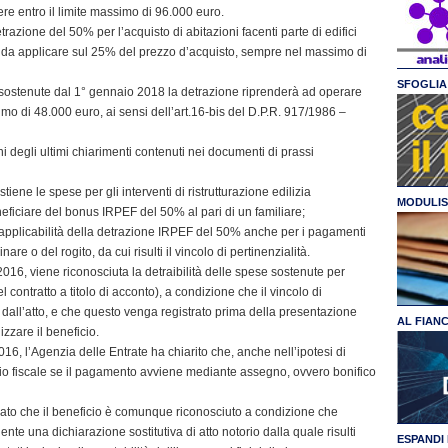
e entro il limite massimo di 96.000 euro.
trazione del 50% per l’acquisto di abitazioni facenti parte di edifici
ne da applicare sul 25% del prezzo d’acquisto, sempre nel massimo di
SFOGLIA 
 sostenute dal 1° gennaio 2018 la detrazione riprenderà ad operare
mo di 48.000 euro, ai sensi dell’art.16-bis del D.P.R. 917/1986 –
ni degli ultimi chiarimenti contenuti nei documenti di prassi
stiene le spese per gli interventi di ristrutturazione edilizia
MODULIS
neficiare del bonus IRPEF del 50% al pari di un familiare;
 l’applicabilità della detrazione IRPEF del 50% anche per i pagamenti
nare o del rogito, da cui risulti il vincolo di pertinenzialità.
/2016, viene riconosciuta la detraibilità delle spese sostenute per
 contratto a titolo di acconto), a condizione che il vincolo di
ti dall’atto, e che questo venga registrato prima della presentazione
AL FIAN
lizzare il beneficio.
6, l’Agenzia delle Entrate ha chiarito che, anche nell’ipotesi di
cio fiscale se il pagamento avviene mediante assegno, ovvero bonifico
cisato che il beneficio è comunque riconosciuto a condizione che
uente una dichiarazione sostitutiva di atto notorio dalla quale risulti
ESPANDI 