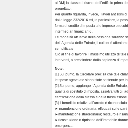
al DM) la classe di rischio dell’edificio prima d
progettato.
Per quanto riguarda, invece, i lavori antisismic
dalla legge 232/2016 ed, in particolare, la poss
forma di credito d’imposta alle imprese esecutrici
intermediari finanziari[6].
Le modalità attuative della cessione saranno s
dell’Agenzia delle Entrate, il cui iter è attent
semplificate.
Ciò al fine di favorire il massimo utilizzo di ta
interventi, a prescindere dalla capienza d’impo
Note:
[1] Sul punto, la Circolare precisa che tale chia
le spese agevolate siano state sostenute per int
[2] Sul punto, aggiunge l’Agenzia delle Entrate, 
qualità di sostituto d’imposta, assolva tutti gli
certificazione della stessa e della trasmissione
[3] Il beneficio relativo all’arredo è riconosciut
► manutenzione ordinaria, effettuati sulle part
►manutenzione straordinaria; restauro e risanam
►ricostruzione o ripristino dell’immobile danneg
emergenza;