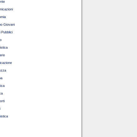
nte
icazioni
omia
o Giovani
 Pubblici
o
istica
ario
ficazione
ezza
pa
tica
ca
orti
i
istica