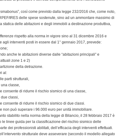
“Sismabonus”, così come previsto dalla legge 232/2016 che, come noto,
 IRPEF/IRES delle spese sostenute, sino ad un ammontare massimo di
a statica delle abitazioni e degli immobili a destinazione produttiva,
ifferenze rispetto alla norma in vigore sino al 31 dicembre 2016 e
e agli interventi posti in essere dal 1° gennaio 2017, prevede:
ione;
o anche le abitazioni diverse dalle “abitazioni principali” e
attuali zone 1 e 2)
partizione della detrazione.
i al:
e parti strutturali,
i una classe,
 consente di ridurre il rischio sismico di una classe,
 due classi,
 consente di ridurre il rischio sismico di due classi.
e non può superare i 96.000 euro per unità immobiliare.
nto stabilito nella norma della legge di Bilancio, il 28 febbraio 2017 è
o le linee guida per la classificazione del rischio sismico delle
te dei professionisti abilitati, dell’efficacia degli interventi effettuati.
dell’intervento strutturale deve asseverare (secondo il modello allegato