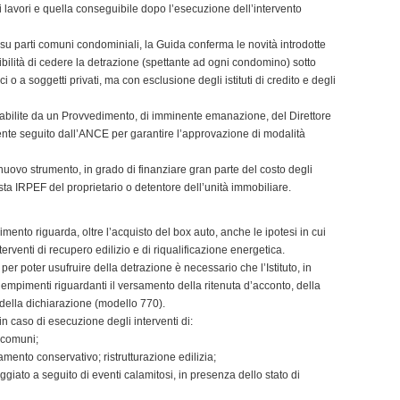
ei lavori e quella conseguibile dopo l’esecuzione dell’intervento
i su parti comuni condominiali, la Guida conferma le novità introdotte
ibilità di cedere la detrazione (spettante ad ogni condomino) sotto
 o a soggetti privati, ma con esclusione degli istituti di credito e degli
tabilite da un Provvedimento, di imminente emanazione, del Direttore
amente seguito dall’ANCE per garantire l’approvazione di modalità
le nuovo strumento, in grado di finanziare gran parte del costo degli
sta IRPEF del proprietario o detentore dell’unità immobiliare.
rimento riguarda, oltre l’acquisto del box auto, anche le ipotesi in cui
erventi di recupero edilizio e di riqualificazione energetica.
per poter usufruire della detrazione è necessario che l’Istituto, in
 adempimenti riguardanti il versamento della ritenuta d’acconto, della
 della dichiarazione (modello 770).
o in caso di esecuzione degli interventi di:
i comuni;
ento conservativo; ristrutturazione edilizia;
giato a seguito di eventi calamitosi, in presenza dello stato di