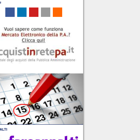
u
ALTI