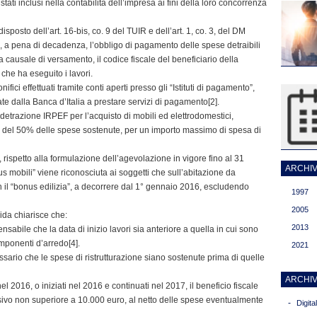
 stati inclusi nella contabilità dell’impresa ai fini della loro concorrenza
posto dell’art. 16-bis, co. 9 del TUIR e dell’art. 1, co. 3, del DM
o, a pena di decadenza, l’obbligo di pagamento delle spese detraibili
a causale di versamento, il codice fiscale del beneficiario della
 che ha eseguito i lavori.
ifici effettuati tramite conti aperti presso gli “Istituti di pagamento”,
te dalla Banca d’Italia a prestare servizi di pagamento[2].
 detrazione IRPEF per l’acquisto di mobili ed elettrodomestici,
sura del 50% delle spese sostenute, per un importo massimo di spesa di
, rispetto alla formulazione dell’agevolazione in vigore fino al 31
ARCHIVI
s mobili” viene riconosciuta ai soggetti che sull’abitazione da
n il “bonus edilizia”, a decorrere dal 1° gennaio 2016, escludendo
1997
2005
ida chiarisce che:
2013
ensabile che la data di inizio lavori sia anteriore a quella in cui sono
omponenti d’arredo[4].
2021
ario che le spese di ristrutturazione siano sostenute prima di quelle
ARCHIV
 nel 2016, o iniziati nel 2016 e continuati nel 2017, il beneficio fiscale
vo non superiore a 10.000 euro, al netto delle spese eventualmente
-
Digit