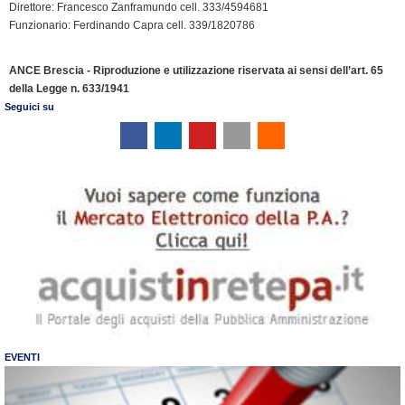
e
Direttore: Francesco Zanframundo cell. 333/4594681
n
Funzionario: Ferdinando Capra cell. 339/1820786
d
l
ANCE Brescia - Riproduzione e utilizzazione riservata ai sensi dell’art. 65
y
della Legge n. 633/1941
Seguici su
EVENTI