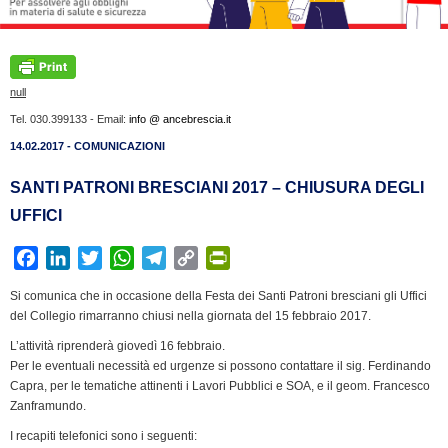
null
Tel. 030.399133 - Email:
info @ ancebrescia.it
14.02.2017 - COMUNICAZIONI
SANTI PATRONI BRESCIANI 2017 – CHIUSURA DEGLI
UFFICI
F
L
T
W
T
C
P
a
i
w
h
e
o
r
Si comunica che in occasione della Festa dei Santi Patroni bresciani gli Uffici
c
n
i
a
l
p
i
del Collegio rimarranno chiusi nella giornata del 15 febbraio 2017.
e
k
t
t
e
y
n
L’attività riprenderà giovedì 16 febbraio.
b
e
t
s
g
L
t
Per le eventuali necessità ed urgenze si possono contattare il sig. Ferdinando
o
d
e
A
r
i
F
Capra, per le tematiche attinenti i Lavori Pubblici e SOA, e il geom. Francesco
o
I
r
p
a
n
r
Zanframundo.
k
n
p
m
k
i
I recapiti telefonici sono i seguenti: