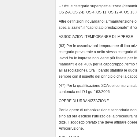
– tutte le categorie superspecializzate (denom
OS 2-A, OS 2-B, OS 4, OS 11, OS 12-A, OS 13,
Altre definizioni riguardano la “manutenzione or
specializzate”, il “capitolato prestazionale”, il “c
ASSOCIAZIONI TEMPORANEE DI IMPRESE – 
(83) Per le associazioni temporanee di tipo oriz
categoria prevalente o nella stessa categoria di
lavori fra le imprese non viene più fissata per
mandanti e del 40% per la capogruppo, fermo r
all’associazione). Ora il bando stabilirà le qu
sempre con il rispetto del principio che la capo
(47) Per la qualificazione SOA dei consorzi stab
contenuta nel D.Lgs. 163/2006.
OPERE DI URBANIZZAZIONE
Per le opere di urbanizzazione secondaria non s
sino ad ora escluso l’utilizzo della procedura ne
ditte. Il soggetto privato che deve affidare oper
Anticorruzione.