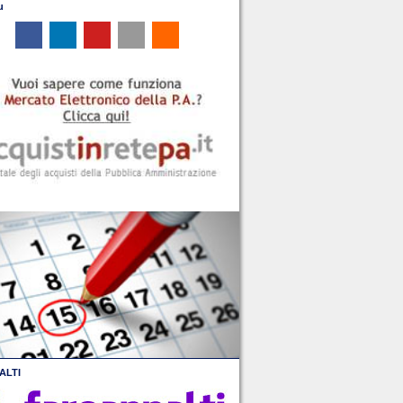
u
ALTI