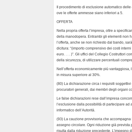
Il procedimento di esclusione automatico delle
ove le offerte ammesse siano inferiori a 5.
OFFERTA
Nella propria offerta l’impresa, oltre a specifica
della manodopera. Entrambi gli elementi non 
l’offerta, anche se non richiesto dal bando, sar
dicitura: “(importo comprensivo dei costi interni
euro. . . . )”. Gli uffici del Collegio Costruttori
della sicurezza, di utilizzare percentuali compr
Nell’offerta economicamente più vantaggiosa, l
in misura superiore al 30%.
(80) La dichiarazione circa i requisiti soggetti
procuratori generali, dai membri degli organi c
Le false dichiarazioni rese dall’impresa conco
l’esclusione dalla possibilità di partecipare ad 
informatico dell’Autorità.
(93) La cauzione provvisoria che accompagna l’
assegno circolare. Ogni riduzione già prevista 
risulta dalla riduzione precedente. L’impegno di 