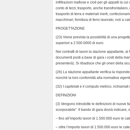
infiltrazioni mafiose e cioè per gli appalti la cu
conto di terzi; trasporto, anche transfrontaliero, 
trasporto di terra e materiali inerti; confezionam
macchinari; fornitura di ferro lavorato; noli a cal
PROGETTAZIONE
(23) Viene prevista la possibilità di una proge
superiori a 2.500.0000 di euro.
Nei contratti di lavori la stazione appaltante, a
documenti posti a base di gara i costi della ma
presenterà). Si ribadisce che gli oneri della si
(26) La stazione appaltante verifica la risponde
nonché la loro conformità alla normativa vigent
(32) I capitolati e il computo metrico, richiamati
DEFINIZIONI
(3) Vengono introdotte le definizioni di nuove fat
scorporabile”. Il bando di gara dovrà indicare, ol
– fino all’importo lavori di 1.500.000 euro le ca
– oltre l’importo lavori di 1.500.000 euro le cat