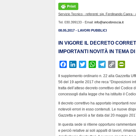
Servizio Tecnico - referenti: sig. Ferdinando Capra - 
Tel. 030.399133 - Email:
info@ancebrescia.it
08.05.2017 - LAVORI PUBBLICI
IN VIGORE IL DECRETO CORRET
IMPORTANTI NOVITÀ IN TEMA DI
F
L
T
W
T
C
P
a
i
w
h
e
o
r
Il supplemento ordinario n. 22 alla Gazzetta Uff
c
n
i
a
l
p
i
56 del 19 aprile 2017 che reca “Disposizioni inte
e
k
t
t
e
y
n
tratta dell’atteso decreto correttivo del Codice 
b
e
t
s
g
L
t
concessogli dalla legge che ha istituito il Codi
o
d
e
A
r
i
F
Il decreto correttivo ha apportato importanti n
o
I
r
p
a
n
r
notevoli errori in esso contenuti. Le nuove disp
k
n
p
m
k
i
Gazzetta e perciò a far data dal 20 maggio 201
e
In questa sede si ritiene opportuno rammentare 
n
e perciò relative ai soli appalti di lavori, rima