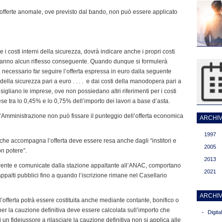
 offerte anomale, ove previsto dal bando, non può essere applicato
re i costi interni della sicurezza, dovrà indicare anche i propri costi
hanno alcun riflesso conseguente. Quando dunque si formulerà
à necessario far seguire l’offerta espressa in euro dalla seguente
 della sicurezza pari a euro . . . . e dai costi della manodopera pari a
 consigliano le imprese, ove non possiedano altri riferimenti per i costi
ese tra lo 0,45% e lo 0,75% dell’importo dei lavori a base d’asta.
’Amministrazione non può fissare il punteggio dell’offerta economica
ARCHIVI
1997
vi che accompagna l’offerta deve essere resa anche dagli “institori e
2005
on potere”.
2013
rrente e comunicate dalla stazione appaltante all’ANAC, comportano
2021
appalti pubblici fino a quando l’iscrizione rimane nel Casellario
ARCHIV
offerta potrà essere costituita anche mediante contante, bonifico o
per la cauzione definitiva deve essere calcolata sull’importo che
-
Digit
un fideiussore a rilasciare la cauzione definitiva non si applica alle