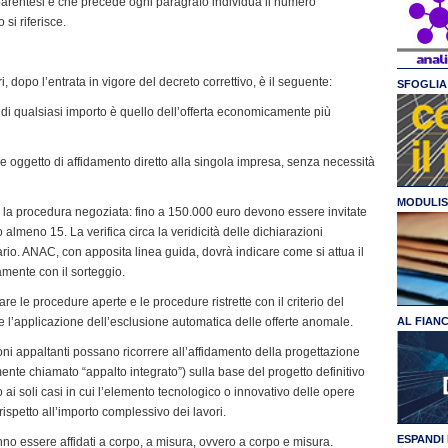
a parentesi e che precede ogni paragrafo individua il numero
si riferisce.
, dopo l’entrata in vigore del decreto correttivo, è il seguente:
SFOGLIA 
i di qualsiasi importo è quello dell’offerta economicamente più
re oggetto di affidamento diretto alla singola impresa, senza necessità
MODULIS
re la procedura negoziata: fino a 150.000 euro devono essere invitate
o almeno 15. La verifica circa la veridicità delle dichiarazioni
ario. ANAC, con apposita linea guida, dovrà indicare come si attua il
camente con il sorteggio.
are le procedure aperte e le procedure ristrette con il criterio del
 l’applicazione dell’esclusione automatica delle offerte anomale.
AL FIAN
zioni appaltanti possano ricorrere all’affidamento della progettazione
nte chiamato “appalto integrato”) sulla base del progetto definitivo
 ai soli casi in cui l’elemento tecnologico o innovativo delle opere
ispetto all’importo complessivo dei lavori.
ESPANDI 
no essere affidati a corpo, a misura, ovvero a corpo e misura.