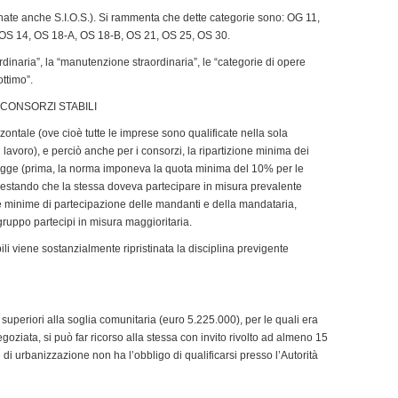
inate anche S.I.O.S.). Si rammenta che dette categorie sono: OG 11,
 OS 14, OS 18-A, OS 18-B, OS 21, OS 25, OS 30.
dinaria”, la “manutenzione straordinaria”, le “categorie di opere
ottimo”.
CONSORZI STABILI
zontale (ove cioè tutte le imprese sono qualificate nella sola
 lavoro), e perciò anche per i consorzi, la ripartizione minima dei
 legge (prima, la norma imponeva la quota minima del 10% per le
estando che la stessa doveva partecipare in misura prevalente
ote minime di partecipazione delle mandanti e della mandataria,
gruppo partecipi in misura maggioritaria.
ili viene sostanzialmente ripristinata la disciplina previgente
uperiori alla soglia comunitaria (euro 5.225.000), per le quali era
goziata, si può far ricorso alla stessa con invito rivolto ad almeno 15
e di urbanizzazione non ha l’obbligo di qualificarsi presso l’Autorità