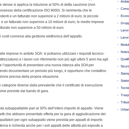
-
Ambie
e stesse si applica la riduzione al 50% di detta cauzione (non
-
Comun
 possesso della certificazione ISO 9000). Si rammenta che le
-
nti e un fatturato non superiore a 2 milioni di euro; le piccole
Econ
e un fatturato non superiore a 10 milioni di euro; le medie imprese
-
Grupp
turato non superiore a 50 milioni di euro.
-
Lavori
 i costi connessi alla gestione elettronica dell’appalto.
-
Lavor
-
Modul
-
Notizi
alle imprese in ambito SOA: si potranno utilizzare i requisiti tecnico-
-
ttrezzature) e i lavori con riferimento non più agli ultimi 5 anni ma agli
Quali
e l’opportunità di presentare una nuova istanza alla SOA per
-
Sicur
potendo documentare un periodo più lungo, è opportuno che contattino
-
Stam
azione precisa della propria situazione.
-
Statis
e categorie diverse dalla prevalente che il certificato di esecuzione
-
Tecni
sime previste dal bando di gara.
-
Trasp
-
Tribut
ta subappaltabile pari al 30% dell’intero importo di appalto. Viene
-
Urban
ggetti che abbiano presentato offerta per la gara di aggiudicazione dei
paltatori per ogni subappalto viene prevista per appalti di importo
 terna è richiesta anche per i soli appalti delle attività più esposte a