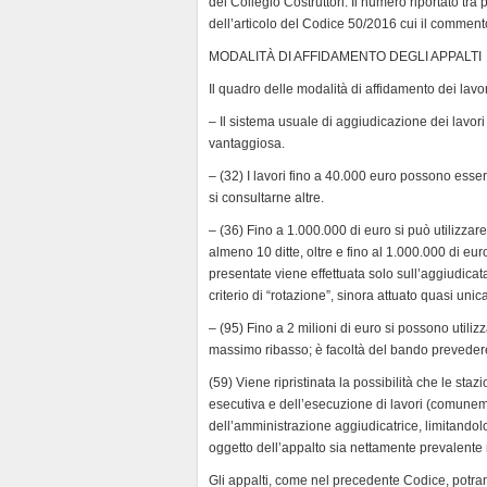
del Collegio Costruttori. Il numero riportato tr
d
dell’articolo del Codice 50/2016 cui il commento 
l
y
MODALITÀ DI AFFIDAMENTO DEGLI APPALTI
Il quadro delle modalità di affidamento dei lavori
– Il sistema usuale di aggiudicazione dei lavor
vantaggiosa.
– (32) I lavori fino a 40.000 euro possono esse
si consultarne altre.
– (36) Fino a 1.000.000 di euro si può utilizza
almeno 10 ditte, oltre e fino al 1.000.000 di eur
presentate viene effettuata solo sull’aggiudicat
criterio di “rotazione”, sinora attuato quasi uni
– (95) Fino a 2 milioni di euro si possono utilizz
massimo ribasso; è facoltà del bando prevedere
(59) Viene ripristinata la possibilità che le sta
esecutiva e dell’esecuzione di lavori (comuneme
dell’amministrazione aggiudicatrice, limitandolo
oggetto dell’appalto sia nettamente prevalente r
Gli appalti, come nel precedente Codice, potran