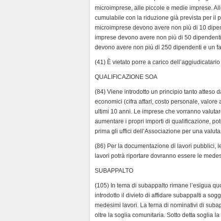
microimprese, alle piccole e medie imprese. All
cumulabile con la riduzione già prevista per il
microimprese devono avere non più di 10 dipende
imprese devono avere non più di 50 dipendenti 
devono avere non più di 250 dipendenti e un fat
(41) È vietato porre a carico dell’aggiudicatario
QUALIFICAZIONE SOA
(84) Viene introdotto un principio tanto atteso d
economici (cifra affari, costo personale, valore a
ultimi 10 anni. Le imprese che vorranno valutar
aumentare i propri importi di qualificazione, 
prima gli uffici dell’Associazione per una valut
(86) Per la documentazione di lavori pubblici, l
lavori potrà riportare dovranno essere le mede
SUBAPPALTO
(105) In tema di subappalto rimane l’esigua quo
introdotto il divieto di affidare subappalti a so
medesimi lavori. La terna di nominativi di subap
oltre la soglia comunitaria. Sotto detta soglia la