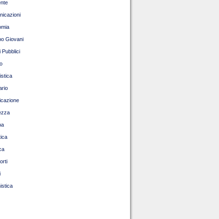
nte
icazioni
omia
o Giovani
 Pubblici
o
istica
ario
ficazione
ezza
pa
tica
ca
orti
i
istica