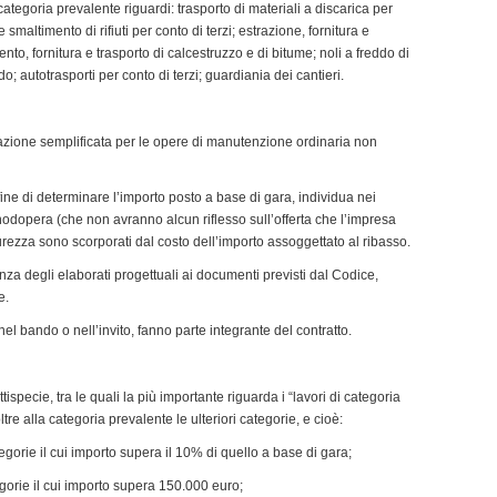
i categoria prevalente riguardi: trasporto di materiali a discarica per
e smaltimento di rifiuti per conto di terzi; estrazione, fornitura e
ento, fornitura e trasporto di calcestruzzo e di bitume; noli a freddo di
do; autotrasporti per conto di terzi; guardiania dei cantieri.
ttazione semplificata per le opere di manutenzione ordinaria non
l fine di determinare l’importo posto a base di gara, individua nei
nodopera (che non avranno alcun riflesso sull’offerta che l’impresa
curezza sono scorporati dal costo dell’importo assoggettato al ribasso.
nza degli elaborati progettuali ai documenti previsti dal Codice,
e.
 nel bando o nell’invito, fanno parte integrante del contratto.
tispecie, tra le quali la più importante riguarda i “lavori di categoria
tre alla categoria prevalente le ulteriori categorie, e cioè:
tegorie il cui importo supera il 10% di quello a base di gara;
egorie il cui importo supera 150.000 euro;