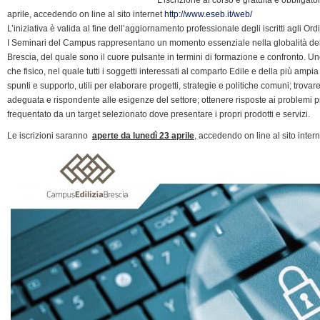
aprile, accedendo on line al sito internet
d
http://www.eseb.it/web/
L’iniziativa è valida al fine dell’aggiornamento professionale degli iscritti agli Ordi
l
I Seminari del Campus rappresentano un momento essenziale nella globalità de
y
Brescia, del quale sono il cuore pulsante in termini di formazione e confronto. U
che fisico, nel quale tutti i soggetti interessati al comparto Edile e della più ampia
spunti e supporto, utili per elaborare progetti, strategie e politiche comuni; trova
adeguata e rispondente alle esigenze del settore; ottenere risposte ai problemi pr
frequentato da un target selezionato dove presentare i propri prodotti e servizi.
Le iscrizioni saranno
aperte da lunedì 23 aprile
, accedendo on line al sito inter