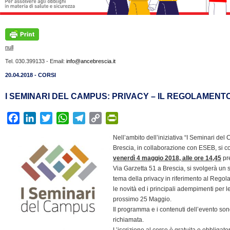
null
Tel. 030.399133 - Email:
info@ancebrescia.it
20.04.2018 - CORSI
I SEMINARI DEL CAMPUS: PRIVACY – IL REGOLAMENT
F
L
T
W
T
C
P
a
i
w
h
e
o
r
Nell’ambito dell’iniziativa “I Seminari d
c
n
i
a
l
p
i
Brescia, in collaborazione con ESEB, si c
e
k
t
t
e
y
n
venerdì 4 maggio 2018
, alle ore 14,45
pre
b
e
t
s
g
L
t
Via Garzetta 51 a Brescia, si svolgerà un s
o
d
e
A
r
i
tema della privacy in riferimento al Reg
F
le novità ed i principali adempimenti per 
o
I
r
p
a
n
r
prossimo 25 Maggio.
k
n
p
m
k
i
Il programma e i contenuti dell’evento sono
e
richiamata.
n
L’iscrizione al corso è gratuita e obbligato