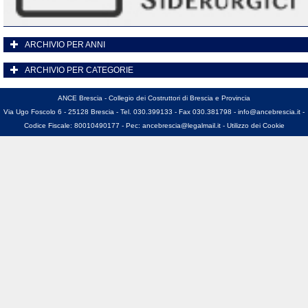
ARCHIVIO PER ANNI
ARCHIVIO PER CATEGORIE
ANCE Brescia - Collegio dei Costruttori di Brescia e Provincia
Via Ugo Foscolo 6 - 25128 Brescia - Tel. 030.399133 - Fax 030.381798 -
info@ancebrescia.it
-
Codice Fiscale: 80010490177 - Pec:
ancebrescia@legalmail.it
-
Utilizzo dei Cookie