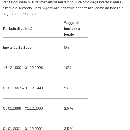
e
variazioni della misura intervenuta nel tempo, il calcolo degli interessi verrà
n
effettuato secondo i tassi vigenti alle rispettive decorrenze, come da tabella di
seguito rappresentata.
d
l
Saggio di
y
Periodo di validità
interesse
legale
fino al 15.12.1990
5%
16.12.1990 – 31.12.1996
10%
01.01.1997 – 31.12.1998
5%
01.01.1999 – 31.12.2000
2,5 %
01.01.2001 – 31.12.2001
3,5 %