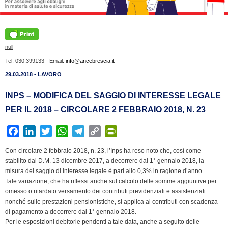
null
Tel. 030.399133 - Email:
info@ancebrescia.it
29.03.2018 - LAVORO
INPS – MODIFICA DEL SAGGIO DI INTERESSE LEGALE
PER IL 2018 – CIRCOLARE 2 FEBBRAIO 2018, N. 23
F
L
T
W
T
C
P
a
i
w
h
e
o
r
Con circolare 2 febbraio 2018, n. 23, l’Inps ha reso noto che, così come
c
n
i
a
l
p
i
stabilito dal D.M. 13 dicembre 2017, a decorrere dal 1° gennaio 2018, la
e
k
t
t
e
y
n
misura del saggio di interesse legale è pari allo 0,3% in ragione d’anno.
b
e
t
s
g
L
t
Tale variazione, che ha riflessi anche sul calcolo delle somme aggiuntive per
omesso o ritardato versamento dei contributi previdenziali e assistenziali
o
d
e
A
r
i
F
nonché sulle prestazioni pensionistiche, si applica ai contributi con scadenza
o
I
r
p
a
n
r
di pagamento a decorrere dal 1° gennaio 2018.
k
n
p
m
k
i
Per le esposizioni debitorie pendenti a tale data, anche a seguito delle