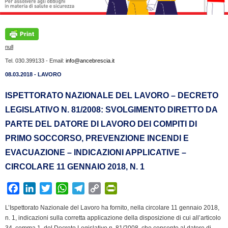
null
Tel. 030.399133 - Email:
info@ancebrescia.it
08.03.2018 - LAVORO
ISPETTORATO NAZIONALE DEL LAVORO – DECRETO
LEGISLATIVO N. 81/2008: SVOLGIMENTO DIRETTO DA
PARTE DEL DATORE DI LAVORO DEI COMPITI DI
PRIMO SOCCORSO, PREVENZIONE INCENDI E
EVACUAZIONE – INDICAZIONI APPLICATIVE –
CIRCOLARE 11 GENNAIO 2018, N. 1
F
L
T
W
T
C
P
a
i
w
h
e
o
r
L’Ispettorato Nazionale del Lavoro ha fornito, nella circolare 11 gennaio 2018,
c
n
i
a
l
p
i
n. 1, indicazioni sulla corretta applicazione della disposizione di cui all’articolo
e
k
t
t
e
y
n
34, comma 1, del Decreto Legislativo n. 81/2008, che consente al datore di