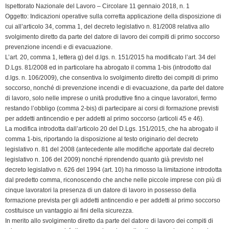
Ispettorato Nazionale del Lavoro – Circolare 11 gennaio 2018, n. 1
Oggetto: Indicazioni operative sulla corretta applicazione della disposizione di
cui all’articolo 34, comma 1, del decreto legislativo n. 81/2008 relativa allo
svolgimento diretto da parte del datore di lavoro dei compiti di primo soccorso
prevenzione incendi e di evacuazione.
L’art. 20, comma 1, lettera g) del d.lgs. n. 151/2015 ha modificato l’art. 34 del
D.Lgs. 81/2008 ed in particolare ha abrogato il comma 1-bis (introdotto dal
d.lgs. n. 106/2009), che consentiva lo svolgimento diretto dei compiti di primo
soccorso, nonché di prevenzione incendi e di evacuazione, da parte del datore
di lavoro, solo nelle imprese o unità produttive fino a cinque lavoratori, fermo
restando l’obbligo (comma 2-bis) di partecipare ai corsi di formazione previsti
per addetti antincendio e per addetti al primo soccorso (articoli 45 e 46).
La modifica introdotta dall’articolo 20 del D.Lgs. 151/2015, che ha abrogato il
comma 1-bis, riportando la disposizione al testo originario del decreto
legislativo n. 81 del 2008 (antecedente alle modifiche apportate dal decreto
legislativo n. 106 del 2009) nonché riprendendo quanto già previsto nel
decreto legislativo n. 626 del 1994 (art. 10) ha rimosso la limitazione introdotta
dal predetto comma, riconoscendo che anche nelle piccole imprese con più di
cinque lavoratori la presenza di un datore di lavoro in possesso della
formazione prevista per gli addetti antincendio e per addetti al primo soccorso
costituisce un vantaggio ai fini della sicurezza.
In merito allo svolgimento diretto da parte del datore di lavoro dei compiti di