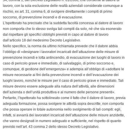
b
e
t
s
g
L
t
lavoro, con la sola esclusione delle realtà aziendali considerate comunque a
rischio, ex art. 31, comma 6, di svolgere direttamente i compiti di primo
o
d
e
A
r
i
F
soccorso, di prevenzione incendi e di evacuazione.
o
I
r
p
a
n
r
L’Ispettorato ha precisato che la suddetta facoltà concessa al datore di lavoro
k
n
p
m
k
i
non comporta che lo stesso svolga tali compiti da solo, né che sia esonerato
e
dal rispettare gli specifici obblighi previsti in capo al datore di lavoro
n
dall’articolo 18 del medesimo Decreto Legislativo.
Nello specifico, la norma da ultimo richiamata prevede che il datore abbia
d
l’obbligo di «designare i lavoratori incaricati dell’attuazione delle misure di
l
prevenzione incendi e lotta antincendio, di evacuazione dei luoghi di lavoro in
y
caso di pericolo grave e immediato, di salvataggio, di primo soccorso e,
comunque, di gestione dell’emergenza» e adempia all’obbligo di «adottare le
misure necessarie ai fini della prevenzione incendi e dell’evacuazione dei
luoghi lavoro, nonché le misure per il caso di pericolo grave e immediato. Tali
misure devono essere adeguate alla natura dell’attività, alle dimensioni
dell’azienda o dell’unità produttiva e al numero delle persone presenti».
Pertanto, l’Ispettorato ha sottolineato come il fatto che il datore di lavoro, previa
adeguata formazione, possa svolgere le attività sopra descritte, non comporta
che possa operare in totale autonomia nello svolgimento di tali compiti: egli,
infatti, si avvarrà dei lavoratori incaricati dell’attuazione delle misure anzidette,
che vanno designati in numero adeguato e sufficiente, nel rispetto di quanto
previsto nell’art. 43 comma 2 dello stesso Decreto Legislativo.