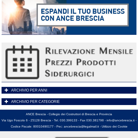
ARCHIVIO PER ANNI
ARCHIVIO PER CATEGORIE
ANCE Brescia - Collegio dei Costruttori di Brescia e Provincia
Via Ugo Foscolo 6 - 25128 Brescia - Tel. 030.399133 - Fax 030.381798 -
info@ancebrescia.it
-
Codice Fiscale: 80010490177 - Pec:
ancebrescia@legalmail.it
-
Utilizzo dei Cookie