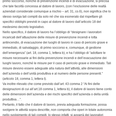
primo soccorso, nonché di prevenzione incendi e di evacuazione, si precisa
che tale facoltà concessa al datore di lavoro, (con l’esclusione delle realtà
aziendali considerate comunque a rischio – art. 31, co.6), non significa che lo
stesso svolga tali compiti da solo né che sia esonerato dal rispettare gli
specifici obblighi previsti in capo al datore di lavoro dall’articolo 18 del
medesimo decreto legislativo.
Nello specifico, il datore di lavoro ha l’obbligo di “designare i lavoratori
incaricati dell’attuazione delle misure di prevenzione incendi e lotta
antincendio, di evacuazione dei luoghi di lavoro in caso di pericolo grave e
immediato, di salvataggio, di primo soccorso e, comunque, di gestione
dell’emergenza” (art. 18, comma 1, lettera b), e ha l’obbligo di “adottare le
misure necessarie ai fini della prevenzione incendi e dell’evacuazione dei
luoghi lavoro, nonché le misure per il caso di pericolo grave e immediato. Tali
misure devono essere adeguate alla natura dell’attività, alle dimensioni
dell’azienda o dell’unità produttiva e al numero delle persone presenti.”
(articolo 18, comma 1, lettera t).
Va inoltre rilevato che come previsto dall’art. 43 comma 2 “Ai fini delle
designazioni di cui all’art.18 comma 1, lettera b), il datore di lavoro tiene conto
delle dimensioni dell’azienda e dei rischi specifici dell’azienda o della unità
produttiva…”.
Pertanto, il fatto che il datore di lavoro, previa adeguata formazione, possa
svolgere le attività sopra descritte, non comporta che operi in totale autonomia
nello svolgimento di tali compiti, lo stesso infatti, si avvarrà dei lavoratori