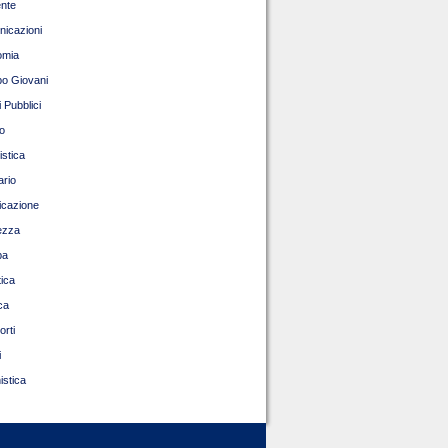
nte
icazioni
omia
o Giovani
 Pubblici
o
istica
ario
ficazione
ezza
pa
tica
ca
orti
i
istica