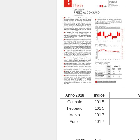
y
Anno 2018
Indice
V
Gennaio
101,5
Febbraio
101,5
Marzo
101,7
Aprile
101,7