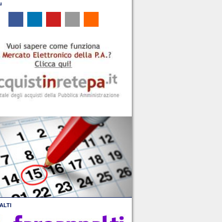
u
ALTI