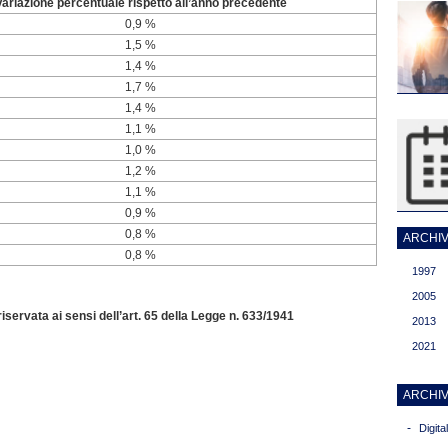
Variazione percentuale rispetto all’anno precedente
0,9 %
1,5 %
1,4 %
1,7 %
1,4 %
1,1 %
1,0 %
1,2 %
1,1 %
0,9 %
0,8 %
ARCHIVI
0,8 %
1997
2005
servata ai sensi dell’art. 65 della Legge n. 633/1941
2013
2021
ARCHIV
-
Digit