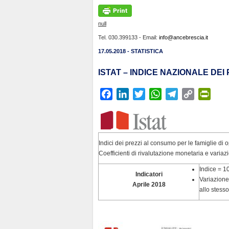
null
Tel. 030.399133 - Email:
info@ancebrescia.it
17.05.2018 - STATISTICA
ISTAT – INDICE NAZIONALE DEI
F
L
T
W
T
C
P
a
i
w
h
e
o
r
c
n
i
a
l
p
i
e
k
t
t
e
y
n
b
e
t
s
g
L
t
Indici dei prezzi al consumo per le famiglie di 
Coefficienti di rivalutazione monetaria e variazi
o
d
e
A
r
i
F
o
I
r
p
a
n
r
Indice = 1
Indicatori
k
n
p
m
k
i
Variazione
Aprile 2018
allo stess
e
n
d
l