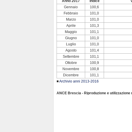
Anno 2017
Indice
Gennaio
100,6
Febbraio
101,0
Marzo
101,0
Aprile
101,3
Maggio
101,1
Giugno
101,0
Luglio
101,0
Agosto
101,4
Settembre
101,1
Ottobre
100,9
Novembre
100,8
Dicembre
101,1
■
Archivio anni 2013-2016
ANCE Brescia - Riproduzione e utilizzazione ri