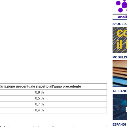
SFOGLIA 
MODULIS
ariazione percentuale rispetto all’anno precedente
AL FIAN
0,9 %
0,5 %
0,7 %
0,4 %
ESPANDI 