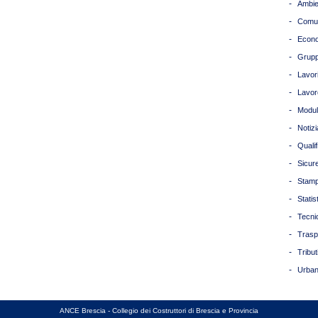
-
Ambie
-
Comun
-
Econ
-
Grupp
-
Lavori
-
Lavor
-
Modul
-
Notizi
-
Quali
-
Sicur
-
Stam
-
Statis
-
Tecni
-
Trasp
-
Tribut
-
Urban
ANCE Brescia - Collegio dei Costruttori di Brescia e Provincia