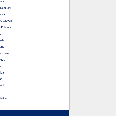
nte
icazioni
omia
o Giovani
 Pubblici
o
istica
ario
ficazione
ezza
pa
tica
ca
orti
i
istica