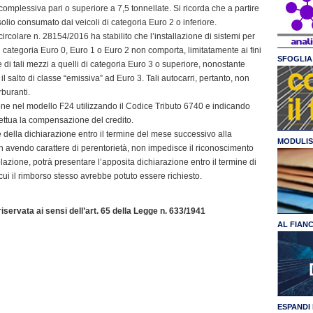
omplessiva pari o superiore a 7,5 tonnellate. Si ricorda che a partire
olio consumato dai veicoli di categoria Euro 2 o inferiore.
rcolare n. 28154/2016 ha stabilito che l’installazione di sistemi per
di categoria Euro 0, Euro 1 o Euro 2 non comporta, limitatamente ai fini
SFOGLIA 
 di tali mezzi a quelli di categoria Euro 3 o superiore, nonostante
 il salto di classe “emissiva” ad Euro 3. Tali autocarri, pertanto, non
rburanti.
ione nel modello F24 utilizzando il Codice Tributo 6740 e indicando
fettua la compensazione del credito.
e della dichiarazione entro il termine del mese successivo alla
MODULIS
on avendo carattere di perentorietà, non impedisce il riconoscimento
azione, potrà presentare l’apposita dichiarazione entro il termine di
ui il rimborso stesso avrebbe potuto essere richiesto.
servata ai sensi dell’art. 65 della Legge n. 633/1941
AL FIAN
ESPANDI 