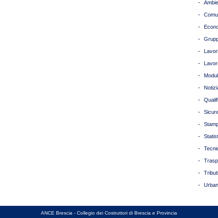
-
Ambie
-
Comun
-
Econ
-
Grupp
-
Lavori
-
Lavor
-
Modul
-
Notizi
-
Quali
-
Sicur
-
Stam
-
Statis
-
Tecni
-
Trasp
-
Tribut
-
Urban
ANCE Brescia - Collegio dei Costruttori di Brescia e Provincia