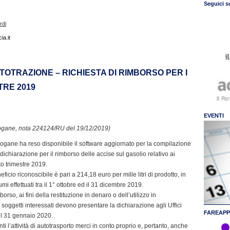
Seguici s
rdi
a.it
TOTRAZIONE – RICHIESTA DI RIMBORSO PER I
TRE 2019
EVENTI
ogane, nota 224124/RU del 19/12/2019)
ogane ha reso disponibile il software aggiornato per la compilazione
dichiarazione per il rimborso delle accise sul gasolio relativo ai
o trimestre 2019.
ficio riconoscibile è pari a 214,18 euro per mille litri di prodotto, in
mi effettuati tra il 1° ottobre ed il 31 dicembre 2019.
borso, ai fini della restituzione in denaro o dell’utilizzo in
soggetti interessati devono presentare la dichiarazione agli Uffici
FAREAPP
il 31 gennaio 2020.
i l’attività di autotrasporto merci in conto proprio e, pertanto, anche