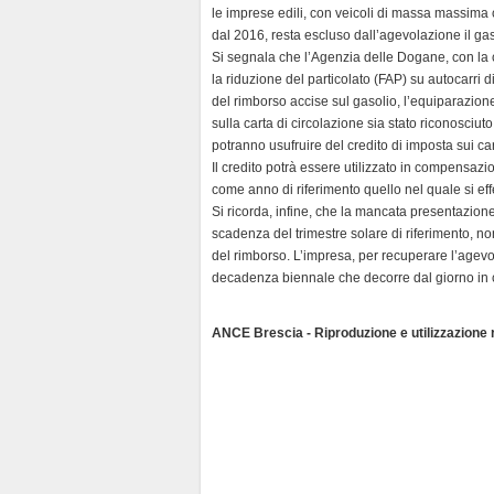
d
le imprese edili, con veicoli di massa massima c
l
dal 2016, resta escluso dall’agevolazione il gas
y
Si segnala che l’Agenzia delle Dogane, con la ci
la riduzione del particolato (FAP) su autocarri 
del rimborso accise sul gasolio, l’equiparazione
sulla carta di circolazione sia stato riconosciuto
potranno usufruire del credito di imposta sui ca
Il credito potrà essere utilizzato in compensaz
come anno di riferimento quello nel quale si ef
Si ricorda, infine, che la mancata presentazion
scadenza del trimestre solare di riferimento, n
del rimborso. L’impresa, per recuperare l’agevol
decadenza biennale che decorre dal giorno in c
ANCE Brescia - Riproduzione e utilizzazione ri