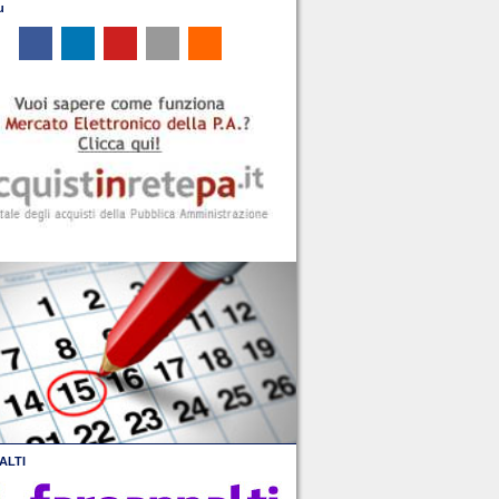
u
ALTI