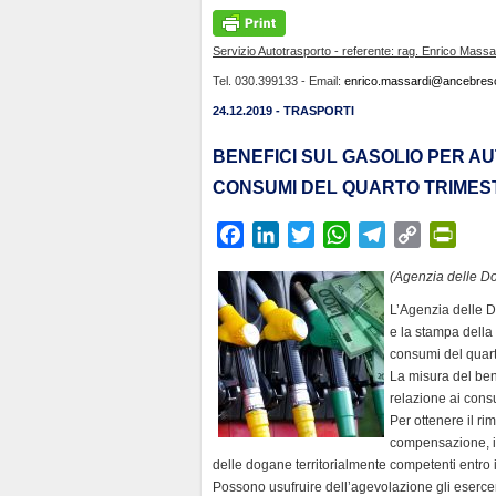
Servizio Autotrasporto - referente: rag. Enrico Massa
Tel. 030.399133 - Email:
enrico.massardi@ancebresci
24.12.2019 - TRASPORTI
BENEFICI SUL GASOLIO PER AU
CONSUMI DEL QUARTO TRIMES
F
L
T
W
T
C
P
a
i
w
h
e
o
r
(Agenzia delle D
c
n
i
a
l
p
i
L’Agenzia delle D
e
k
t
t
e
y
n
e la stampa della 
b
e
t
s
g
L
t
consumi del quart
o
d
e
A
r
i
F
La misura del bene
o
I
r
p
a
n
r
relazione ai consu
k
n
p
m
k
i
Per ottenere il rim
compensazione, i 
e
delle dogane territorialmente competenti entro 
n
Possono usufruire dell’agevolazione gli esercent