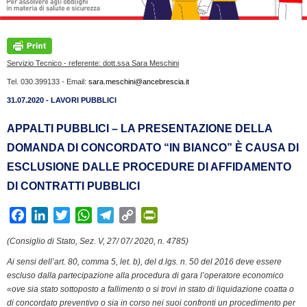
Servizio Tecnico - referente: dott.ssa Sara Meschini
Tel. 030.399133 - Email:
sara.meschini@ancebrescia.it
31.07.2020 - LAVORI PUBBLICI
APPALTI PUBBLICI – LA PRESENTAZIONE DELLA
DOMANDA DI CONCORDATO “IN BIANCO” È CAUSA DI
ESCLUSIONE DALLE PROCEDURE DI AFFIDAMENTO
DI CONTRATTI PUBBLICI
F
L
T
W
T
C
P
a
i
w
h
e
o
r
(Consiglio di Stato, Sez. V, 27/ 07/ 2020, n. 4785)
c
n
i
a
l
p
i
Ai sensi dell’art. 80, comma 5, let. b), del d.lgs. n. 50 del 2016 deve essere
e
k
t
t
e
y
n
escluso dalla partecipazione alla procedura di gara l’operatore economico
b
e
t
s
g
L
t
«ove sia stato sottoposto a fallimento o si trovi in stato di liquidazione coatta o
o
d
e
A
r
i
F
di concordato preventivo o sia in corso nei suoi confronti un procedimento per