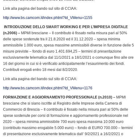
e
n
Link alla pagina del bando sul sito di CCIAA:
d
http://www.bs.camcom.it/index.phtml?Id_VMenu=1155
l
INTRODUZIONE DELLO SMART WORKING E PER L’IMPRESA DIGITALE
y
(n.2006)
–
MPMI bresciane – Il contributo è fissato nella misura pari al 50%
delle spese sostenute tra il 21.8.2020 ed il 31.12.2020 – spesa minima
ammissibile 1.000 euro, spesa massime ammissibili diverse in funzione delle 5
misure previste – fondo di euro 1.401.694,25 – termini di presentazione
esclusivamente telematica dal 11/1/2021 a 18/1/2021 o comunque fino alle ore
16 del giorno in cui si è verificato anticipatamente l’esaurimento dei fondi.
Contributi erogati entro 18 mesi dal 8/2/2020.
Link alla pagina del bando sul sito di CCIAA:
http://www.bs.camcom.it/index.phtml?Id_VMenu=1176
FORMAZIONE E AGGIORNAMENTO PROFESSIONALE (n.2010) –
MPMI
bresciane che si siano iscritte al Registro delle Imprese della Camera di
Commercio di Brescia – Il contributo è fissato nella misura pari al 50% delle
spese sostenute per corsi di formazione e aggiornamento professionale nel
2020 – spesa minima ammissibile 700 euro spesa massima 10.000 euro
(contributo massimo erogabile 5.000 euro) – fondo di EURO 700.000 – termini
di presentazione esclusivamente telematica dall’ 9/2/2021 a 16/2/2021 o