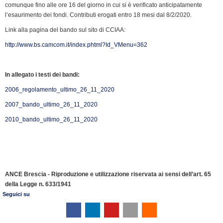
comunque fino alle ore 16 del giorno in cui si è verificato anticipatamente
l’esaurimento dei fondi. Contributi erogati entro 18 mesi dal 8/2/2020.
Link alla pagina del bando sul sito di CCIAA:
http://www.bs.camcom.it/index.phtml?Id_VMenu=362
In allegato i testi dei bandi:
2006_regolamento_ultimo_26_11_2020
2007_bando_ultimo_26_11_2020
2010_bando_ultimo_26_11_2020
ANCE Brescia - Riproduzione e utilizzazione riservata ai sensi dell’art. 65
della Legge n. 633/1941
Seguici su