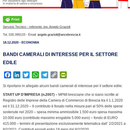
Servizio Tecnico - referente: ing. Angelo Grazioli
Tel. 030.399133 - Email:
angelo.grazioli@ancebrescia.it
18.12.2020 - ECONOMIA
BANDI CAMERALI DI INTERESSE PER IL SETTORE
EDILE
F
L
T
W
T
C
P
a
i
w
h
e
o
r
Si riportano in allegato alcuni bandi camerali di interesse per il settore edile:
c
n
i
a
l
p
i
START UP D’IMPRESA (n.2007) –
MPMI bresciane che si siano iscritte al
e
k
t
t
e
y
n
Registro delle Imprese della Camera di Commercio di Brescia tra il 1.1.2020
b
e
t
s
g
L
t
ed il 31.12.2020 – Il contributo è fissato nella misura pari al 50% delle spese
o
d
e
A
r
i
F
sostenute nel 2020 – spesa minima ammissibile 1.500 euro spesa massima
o
I
r
p
a
n
r
10.000 euro (contributo massimo erogabile 5.000 euro) – fondo di EURO
k
n
p
m
k
i
415.000 – termini di presentazione esclusivamente telematica dall’ 2/2/2021 a
8/2/2021. Contributi erogati entro 18 mesi dal 8/2/2020.