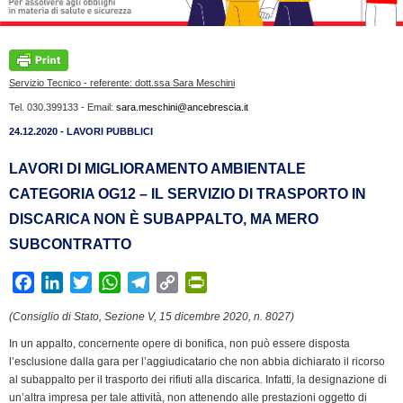
Servizio Tecnico - referente: dott.ssa Sara Meschini
Tel. 030.399133 - Email:
sara.meschini@ancebrescia.it
24.12.2020 - LAVORI PUBBLICI
LAVORI DI MIGLIORAMENTO AMBIENTALE
CATEGORIA OG12 – IL SERVIZIO DI TRASPORTO IN
DISCARICA NON È SUBAPPALTO, MA MERO
SUBCONTRATTO
F
L
T
W
T
C
P
a
i
w
h
e
o
r
(Consiglio di Stato, Sezione V, 15 dicembre 2020, n. 8027)
c
n
i
a
l
p
i
In un appalto, concernente opere di bonifica, non può essere disposta
e
k
t
t
e
y
n
l’esclusione dalla gara per l’aggiudicatario che non abbia dichiarato il ricorso
b
e
t
s
g
L
t
al subappalto per il trasporto dei rifiuti alla discarica. Infatti, la designazione di
o
d
e
A
r
i
F
un’altra impresa per tale attività, non attenendo alle prestazioni oggetto di