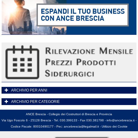
ARCHIVIO PER ANNI
ARCHIVIO PER CATEGORIE
ANCE Brescia - Collegio dei Costruttori di Brescia e Provincia
Via Ugo Foscolo 6 - 25128 Brescia - Tel. 030.399133 - Fax 030.381798 -
info@ancebrescia.it
-
Codice Fiscale: 80010490177 - Pec:
ancebrescia@legalmail.it
-
Utilizzo dei Cookie