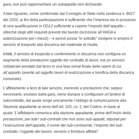
o
I
r
p
a
n
r
gara, non può rappresentare un subappalto non dichiarato.
k
n
p
m
k
i
A tale riguardo, come confermato dal Consiglio di Stato nella sentenza n. 8027
e
del 2020, ai fini della partecipazione è sufficiente che l’impresa sia in possesso
n
di una qualificazione in OG12 sufficiente a coprire l’importo dell’appalto –
oltreché degli altri requisiti previsti dal bando (iscrizione all’ANGA e
d
autorizzazione per i mezzi) – e perciò possa “in astratto” svolgere in proprio il
l
servizio di trasporto alla discarica del materiale di risulta.
y
Infatti, il servizio di trasposto e conferimento in discarica non configura un
segmento delle prestazioni oggetto del contratto di lavori, ma un servizio
collaterale prestato dal terzo in una fase ormai finale delle opere di cui
all’appalto (avente ad oggetto lavori di realizzazione e bonifica della discarica
comunale).
L’affidamento a terzi di tale servizio, inerendo a prestazioni che, seppur
necessarie, esulano dalla gara, viene dunque a configurare un’ipotesi di
subcontratto, dal quale sorge unicamente l’obbligo di comunicazione alla
Stazione appaltante ai sensi dell’art. 105, co. 2, del Codice, in base al
quale
“L’affidatario comunica alla stazione appaltante, prima dell’inizio della
prestazione, per tutti i sub-contratti che non sono sub-appalti, stipulati per
l’esecuzione dell’appalto, il nome del sub-contraente, l’importo del sub-
contratto, l’oggetto del lavoro, servizio o fornitura affidati”
.