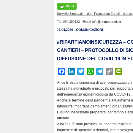
Servizio Sindacale – dott. Francesco Zanelli - dott.s
Tel. 030.399133 - Email:
info@ancebrescia.it
16.04.2020 - COMUNICAZIONI
#RIPARTIAMOINSICUREZZA – CO
CANTIERI – PROTOCOLLO DI S
DIFFUSIONE DEL COVID-19 IN ED
F
L
T
W
T
C
P
a
i
w
h
e
o
r
Ance Brescia comunica di aver organizzato un cicl
c
n
i
a
l
p
i
stessa ha individuato e proposto per supportare,
e
k
t
t
e
y
n
dell’emergenza epidemiologica da COVID-19.
b
e
t
s
g
L
t
Anche al termine della pandemia attualmente in
introdurre importanti cambiamenti organizzativi
o
d
e
A
r
i
F
È quindi necessario prepararsi per tempo e adeg
o
I
r
p
a
n
r
attende.
k
n
p
m
k
i
A tal fine, è stato previsto un incontro, replicat
e
imprese e di operatori aziendali, che si svolge