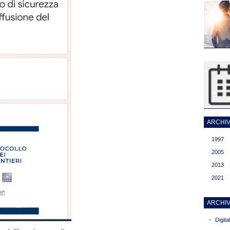
ARCHIVI
1997
2005
2013
2021
ARCHIV
-
Digit