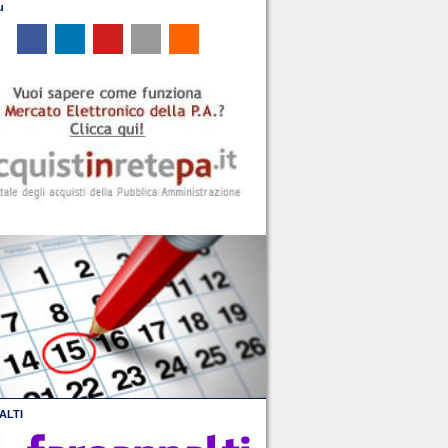
u
ALTI