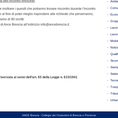
ma dell’incontro prescelto
.
-
Ambie
-
Comun
 inoltrare i quesiti che potranno trovare riscontro durante l’incontro
he al fine di poter meglio rispondere alle richieste che perverranno,
-
Econ
mo di 90 iscritti.
-
Grupp
i di Ance Brescia all’indirizzo info@ancebrescia.it.
-
Lavori
-
Lavor
-
Modul
-
Notizi
-
Quali
-
Sicur
-
Stam
-
Statis
servata ai sensi dell’art. 65 della Legge n. 633/1941
-
Tecni
-
Trasp
-
Tribut
-
Urban
ANCE Brescia - Collegio dei Costruttori di Brescia e Provincia