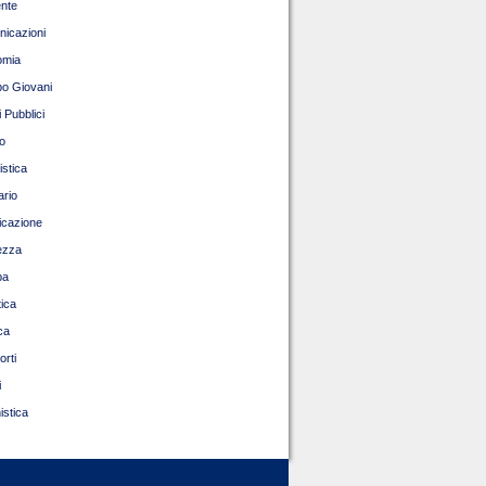
nte
icazioni
omia
o Giovani
 Pubblici
o
istica
ario
ficazione
ezza
pa
tica
ca
orti
i
istica