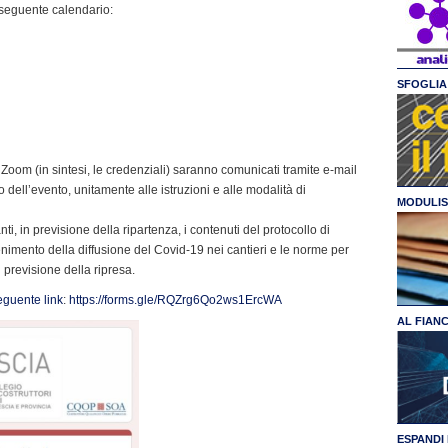
l seguente calendario:
SFOGLIA 
a Zoom (in sintesi, le credenziali) saranno comunicati tramite e-mail
so dell’evento, unitamente alle istruzioni e alle modalità di
MODULIS
nti, in previsione della ripartenza, i contenuti del protocollo di
nimento della diffusione del Covid-19 nei cantieri e le norme per
n previsione della ripresa.
eguente link
:
https://forms.gle/RQZrg6Qo2ws1ErcWA
AL FIAN
ESPANDI 