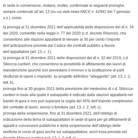
In sede in conversione, restano, inoltre, confermate le seguenti proroghe,
sempre contenute all’art. 13 (su cui vedi news ANCE n. 42992 del 7 gennaio
u.s.), ossia:
la proroga al 31 dicembre 2021 dell’applicabilità delle disposizioni del dl n. 34
del 2020, convertito nella legge n. 77 del 2020 (c.d. decreto Rilancio), che
consentono alle stazioni appaltanti di elevare al 30 per cento l’importo
dell’anticipazione prevista dal Codice dei contratti pubblici a favore
dell’appaltatore (art. 13, c. 1);
la proroga al 31 dicembre 2021 delle disposizioni del dl n. 32 del 2019, c.d.
Sblocca-cantieri, che consentono la possibilità di affidamento dei lavori di
manutenzione (purché non prevedano il rinnovo o la sostituzione di parti
strutturali di opere o impianti) su progetto definitivo “alleggerito” (art. 13, c. 2,
lett. b);
proroga fino al 30 giugno 2021 della previsione del medesimo dl c.d. Sblocca-
cantieri in base alla quale il subappalto è indicato dalle stazioni appaltanti nel
bando di gara e non può superare la soglia del 40% dell’importo complessivo
del contratto di lavori, servizi o forniture (art. 13, c. 2, lett. c);
proroga della sospensione, fino al 31 dicembre 2021, dell’obbligo di
indicazione della terna di subappaltatori in sede di gara per gli affidamenti di
appalti e concessioni pubbliche e della sospensione dell’obbligo delle
verifiche in corso di gara anche sul subappaltatore, anch’essa prevista nel
decreto Sblocca-cantieri (art. 13, c. 2, lett. c).