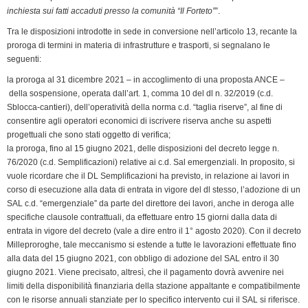
k
n
p
m
k
i
inchiesta sui fatti accaduti presso la comunità “Il Forteto”
”.
e
Tra le disposizioni introdotte in sede in conversione nell’articolo 13, recante la
n
proroga di termini in materia di infrastrutture e trasporti, si segnalano le
d
seguenti:
l
la proroga al 31 dicembre 2021 – in accoglimento di una proposta ANCE –
y
della sospensione, operata dall’art. 1, comma 10 del dl n. 32/2019 (c.d.
Sblocca-cantieri), dell’operatività della norma c.d. “taglia riserve”, al fine di
consentire agli operatori economici di iscrivere riserva anche su aspetti
progettuali che sono stati oggetto di verifica;
la proroga, fino al 15 giugno 2021, delle disposizioni del decreto legge n.
76/2020 (c.d. Semplificazioni) relative ai c.d. Sal emergenziali. In proposito, si
vuole ricordare che il DL Semplificazioni ha previsto, in relazione ai lavori in
corso di esecuzione alla data di entrata in vigore del dl stesso, l’adozione di un
SAL c.d. “emergenziale” da parte del direttore dei lavori, anche in deroga alle
specifiche clausole contrattuali, da effettuare entro 15 giorni dalla data di
entrata in vigore del decreto (vale a dire entro il 1° agosto 2020). Con il decreto
Milleproroghe, tale meccanismo si estende a tutte le lavorazioni effettuate fino
alla data del 15 giugno 2021, con obbligo di adozione del SAL entro il 30
giugno 2021. Viene precisato, altresì, che il pagamento dovrà avvenire nei
limiti della disponibilità finanziaria della stazione appaltante e compatibilmente
con le risorse annuali stanziate per lo specifico intervento cui il SAL si riferisce.