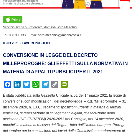
Servizio Tecnico - referente: dott.ssa Sara Meschini
Tel. 030.399133 - Email:
sara.meschini@ancebrescia.it
05.03.2021 - LAVORI PUBBLICI
CONVERSIONE IN LEGGE DEL DECRETO
MILLEPROROGHE: GLI EFFETTI SULLA NORMATIVA IN
MATERIA DI APPALTI PUBBLICI PER IL 2021
F
L
T
W
T
C
P
a
i
w
h
e
o
r
È stata pubblicata sulla Gazzetta Ufficiale n. 51 del 1° marzo 2021 la legge di
c
n
i
a
l
p
i
conversione, con modificazioni, del decreto-legge – c.d. “Milleproroghe – 31
e
k
t
t
e
y
n
dicembre 2020, n. 183, , recante “
disposizioni urgenti in materia di termini
b
e
t
s
g
L
t
legislativi, di realizzazione di collegamenti digitali, di esecuzione della
decisione (UE, EURATOM) 2020/2053 del Consiglio, del 14 dicembre 2020,
o
d
e
A
r
i
F
nonché’ in materia di recesso del Regno Unito dall’Unione europea. Proroga
o
I
r
p
a
n
r
del termine per la conclusione dei lavori della Commissione parlamentare di