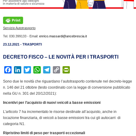
Servizio Autotrasporto
Tel. 030.399133 - Email:
enrico.massardi@ancebrescia.it
23.12.2021 - TRASPORTI
DECRETO FISCO – LE NOVITÀ PER I TRASPORTI
F
L
T
W
T
C
P
a
i
w
h
e
o
r
Sono due le novità che riguardano l’autotrasporto contenute nel decreto-legge
c
n
i
a
l
p
i
n. 146 del 21 ottobre (testo coordinato con la legge di conversione pubblicato
e
k
t
t
e
y
n
nella GU n. 301 del 20/12/2021):
b
e
t
s
g
L
t
Incentivi per l’acquisto di nuovi veicoli a basse emissioni
o
d
e
A
r
i
F
L’articolo 7 ha incrementato le risorse destinate all’acquisto, anche in
o
I
r
p
a
n
r
locazione finanziaria, di veicoli a basse emissioni tra cui gli autocarri di
k
n
p
m
k
i
categoria N1.
e
Ripristino limiti di peso per trasporti eccezionali
n