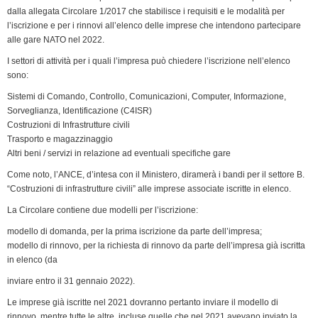
k
n
p
m
k
i
dalla allegata Circolare 1/2017 che stabilisce i requisiti e le modalità per
e
l’iscrizione e per i rinnovi all’elenco delle imprese che intendono partecipare
n
alle gare NATO nel 2022.
d
I settori di attività per i quali l’impresa può chiedere l’iscrizione nell’elenco
l
sono:
y
Sistemi di Comando, Controllo, Comunicazioni, Computer, Informazione,
Sorveglianza, Identificazione (C4ISR)
Costruzioni di Infrastrutture civili
Trasporto e magazzinaggio
Altri beni / servizi in relazione ad eventuali specifiche gare
Come noto, l’ANCE, d’intesa con il Ministero, diramerà i bandi per il settore B.
“Costruzioni di infrastrutture civili” alle imprese associate iscritte in elenco.
La Circolare contiene due modelli per l’iscrizione:
modello di domanda, per la prima iscrizione da parte dell’impresa;
modello di rinnovo, per la richiesta di rinnovo da parte dell’impresa già iscritta
in elenco (da
inviare entro il 31 gennaio 2022).
Le imprese già iscritte nel 2021 dovranno pertanto inviare il modello di
rinnovo, mentre tutte le altre, incluse quelle che nel 2021 avevano inviato la