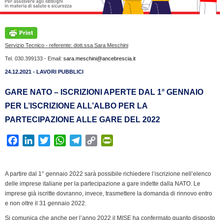
Servizio Tecnico - referente: dott.ssa Sara Meschini
Tel. 030.399133 - Email:
sara.meschini@ancebrescia.it
24.12.2021 - LAVORI PUBBLICI
GARE NATO – ISCRIZIONI APERTE DAL 1° GENNAIO
PER L’ISCRIZIONE ALL’ALBO PER LA
PARTECIPAZIONE ALLE GARE DEL 2022
F
L
T
W
T
C
P
a
i
w
h
e
o
r
c
n
i
a
l
p
i
A partire dal 1° gennaio 2022 sarà possibile richiedere l’iscrizione nell’elenco
e
k
t
t
e
y
n
delle imprese italiane per la partecipazione a gare indette dalla NATO. Le
b
e
t
s
g
L
t
imprese già iscritte dovranno, invece, trasmettere la domanda di rinnovo entro
o
d
e
A
r
i
F
e non oltre il 31 gennaio 2022.
o
I
r
p
a
n
r
Si comunica che anche per l’anno 2022 il MISE ha confermato quanto disposto