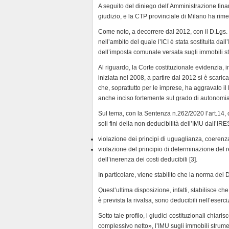
d
A seguito del diniego dell’Amministrazione finanz
l
giudizio, e la CTP provinciale di Milano ha rime
y
Come noto, a decorrere dal 2012, con il D.Lgs. 2
nell’ambito del quale l’ICI è stata sostituita dall’
dell’imposta comunale versata sugli immobili stru
Al riguardo, la Corte costituzionale evidenzia, 
iniziata nel 2008, a partire dal 2012 si è scar
che, soprattutto per le imprese, ha aggravato il 
anche inciso fortemente sul grado di autonomia
Sul tema, con la Sentenza n.262/2020 l’art.14, 
soli fini della non deducibilità dell’IMU dall’IR
violazione dei principi di uguaglianza, coerenza
violazione del principio di determinazione del r
dell’inerenza dei costi deducibili [3].
In particolare, viene stabilito che la norma del D
Quest’ultima disposizione, infatti, stabilisce che
è prevista la rivalsa, sono deducibili nell’eserc
Sotto tale profilo, i giudici costituzionali chia
complessivo netto», l’IMU sugli immobili strumen