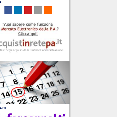
u
ALTI