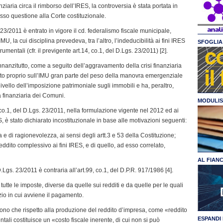
iaria circa il rimborso dell’IRES, la controversia è stata portata in
sso questione alla Corte costituzionale.
3/2011 è entrato in vigore il cd. federalismo fiscale municipale,
IMU, la cui disciplina prevedeva, tra l’altro, l’indeducibilità ai fini IRES
SFOGLIA 
mentali (cfr. il previgente art.14, co.1, del D.Lgs. 23/2011) [2].
innanzitutto, come a seguito dell’aggravamento della crisi finanziaria
icato proprio sull’IMU gran parte del peso della manovra emergenziale
livello dell’imposizione patrimoniale sugli immobili e ha, peraltro,
 finanziaria dei Comuni.
MODULIS
co.1, del D.Lgs. 23/2011, nella formulazione vigente nel 2012 ed ai
ES, è stato dichiarato incostituzionale in base alle motivazioni seguenti:
 e di ragionevolezza, ai sensi degli artt.3 e 53 della Costituzione;
eddito complessivo ai fini IRES, e di quello, ad esso correlato,
AL FIAN
.Lgs. 23/2011 è contraria all’art.99, co.1, del D.P.R. 917/1986 [4].
 tutte le imposte, diverse da quelle sui redditi e da quelle per le quali
izio in cui avviene il pagamento.
riscono che rispetto alla produzione del reddito d’impresa, come «reddito
ESPANDI 
tali costituisce un «costo fiscale inerente, di cui non si può