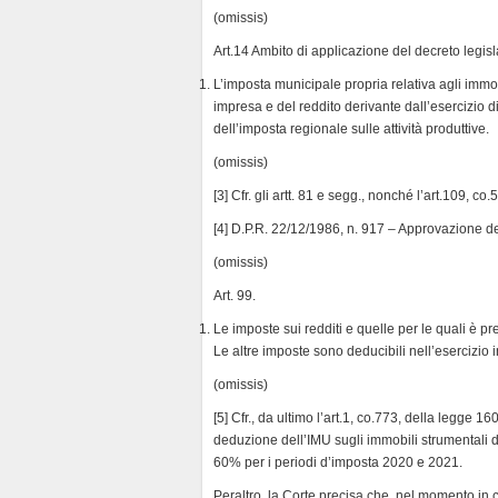
(omissis)
Art.14 Ambito di applicazione del decreto legisla
L’imposta municipale propria relativa agli immob
impresa e del reddito derivante dall’esercizio d
dell’imposta regionale sulle attività produttive.
(omissis)
[3] Cfr. gli artt. 81 e segg., nonché l’art.109, co
[4] D.P.R. 22/12/1986, n. 917 – Approvazione del
(omissis)
Art. 99.
Le imposte sui redditi e quelle per le quali è p
Le altre imposte sono deducibili nell’esercizio 
(omissis)
[5] Cfr., da ultimo l’art.1, co.773, della legge 16
deduzione dell’IMU sugli immobili strumentali d
60% per i periodi d’imposta 2020 e 2021.
Peraltro, la Corte precisa che, nel momento in 