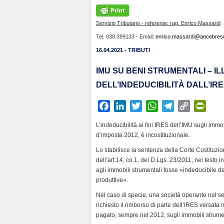
Servizio Tributario - referente: rag. Enrico Massardi
Tel. 030.399133 - Email:
enrico.massardi@ancebresci
16.04.2021 - TRIBUTI
IMU SU BENI STRUMENTALI – I
DELL’INDEDUCIBILITÀ DALL’IR
F
L
T
W
T
C
P
a
i
w
h
e
o
r
L’indeducibilità ai fini IRES dell’IMU sugli immo
c
n
i
a
l
p
i
d’imposta 2012, è incostituzionale.
e
k
t
t
e
y
n
Lo stabilisce la sentenza della Corte Costituzio
b
e
t
s
g
L
t
dell’art.14, co.1, del D.Lgs. 23/2011, nel testo
o
d
e
A
r
i
F
agli immobili strumentali fosse «indeducibile dal
o
I
r
p
a
n
r
produttive».
k
n
p
m
k
i
Nel caso di specie, una società operante nel set
e
richiesto il rimborso di parte dell’IRES versata
n
pagato, sempre nel 2012, sugli immobili strume