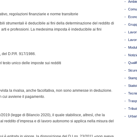
-
Ambie
-
Comun
tivo, regolazioni finanziarie e norme transitorie
-
Econ
ili strumentali è deducibile ai fini della determinazione del reddito di
-
Grupp
i arti e professioni. La medesima imposta è indeducibile ai fini
-
Lavori
-
Lavor
-
Modul
.5, del D.P.R. 917/1986.
-
Notizi
-
 testo unico delle imposte sui redditi
Quali
-
Sicur
-
Stam
-
Statis
revista la rivalsa, anche facoltativa, non sono ammesse in deduzione.
-
Tecni
in cui avviene il pagamento.
-
Trasp
-
Tribut
0/2019 (legge di Bilancio 2020), il quale stabilisce, altresì, che la
-
Urban
al reddito d’impresa e di lavoro autonomo si applica nella misura del
cui è entrata in vigore, la disposizione del D.Lgs. 23/2011 «non aveva