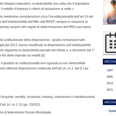
 disegno impositivo, la deducibilità una volta che il legislatore
 il reddito d’impresa il criterio di tassazione al netto.».
le medesime considerazioni circa l’incostituzionalità dell’art.14 del
i dell’indeducibilità dell’IMU dall’IRPEF, sempre in relazione al
imposta, proprio alle regole di determinazione dell’IRES (ad opera
mità costituzionale della disposizione, i giudici richiamano tutti i
già dal 2013, hanno modificato la disposizione sull’indeducibilità
ndo dapprima la deducibilità parziale del tributo e, a decorrere dal 1°
 fini delle imposte sui redditi [5].
ARCHIVI
 il giudizio di costituzionalità non riguarda la non deducibilità
ome ulteriore disposizione contenuta nell’art.14, co.1, del D.Lgs.
1997
2005
2013
2021
ell’acquisto, vendita, locazione, leasing, costruzione e ristrutturazione.
ARCHIV
ll’art.14, co.1, D.Lgs. 23/2011.
-
Digit
ria di federalismo Fiscale Municipale