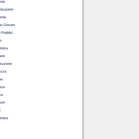
nte
icazioni
omia
o Giovani
 Pubblici
o
istica
ario
ficazione
ezza
pa
tica
ca
orti
i
istica