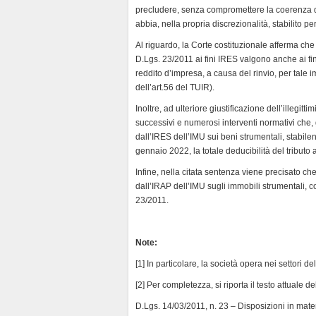
precludere, senza compromettere la coerenza del
abbia, nella propria discrezionalità, stabilito per
Al riguardo, la Corte costituzionale afferma che 
D.Lgs. 23/2011 ai fini IRES valgono anche ai fin
reddito d’impresa, a causa del rinvio, per tale 
dell’art.56 del TUIR).
Inoltre, ad ulteriore giustificazione dell’illegitti
successivi e numerosi interventi normativi che, 
dall’IRES dell’IMU sui beni strumentali, stabile
gennaio 2022, la totale deducibilità del tributo ai
Infine, nella citata sentenza viene precisato che
dall’IRAP dell’IMU sugli immobili strumentali, c
23/2011.
Note:
[1] In particolare, la società opera nei settori d
[2] Per completezza, si riporta il testo attuale de
D.Lgs. 14/03/2011, n. 23 – Disposizioni in mate