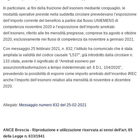
k
n
p
m
k
i
In particolare, ai fini della fruizione dell’esonero mediante conguaglio, le
e
modalità operative previste nella suddetta circolare prevedevano l’esposizione
n
dell’importo corrente del beneficio a partire dal flusso UNIEMENS di
d
competenza novembre 2020 e l’esposizione dell’importo arretrato
l
dell’esonero, riferito alle tre mensilità pregresse, comprese tra agosto e ottobre
y
2020, esclusivamente nei flussi di competenza da novembre a gennaio 2021.
Con messaggio 25 febbraio 2021, n. 832, l’Istituto ha comunicato che è stata
ampliata la validità del codice causale “L537”, già introdotto dalla circolare n.
133 citata, avente il significato di “Arretrati esonero per
assunzioni/trasformazioni a tempo indeterminato art. 6 D.L. 104/2020”,
prevedendo la possibilità di esporre come importo arretrato dell’incentivo IREC
anche l’importo dell’esonero relativo alla mensilità di novembre e dicembre
2020.
Allegato:
Messaggio numero 832 del 25-02-2021
ANCE Brescia - Riproduzione e utilizzazione riservata ai sensi dell’art. 65
della Legge n. 633/1941