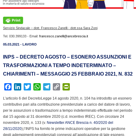
Servizio Sindacale – dott. Francesco Zanelli - dott.ssa Sara Zoni
Tel. 030.399133 - Email:
francesco.zanelli@ancebrescia.it
05.03.2021 - LAVORO
INPS – DECRETO AGOSTO – ESONERO ASSUNZIONI E
TRASFORMAZIONI A TEMPO INDETERMINATO –
CHIARIMENTI – MESSAGGIO 25 FEBBRAIO 2021, N. 832
F
L
T
W
T
C
P
a
i
w
h
e
o
r
L’articolo 6 del DecretoLegge 14 agosto 2020, n. 104 ha introdotto un esonero
c
n
i
a
l
p
i
contributivo pari alla contribuzione previdenziale a carico del datore di lavoro,
e
k
t
t
e
y
n
per le assunzioni o trasformazioni a tempo indeterminato effettuate nel periodo
b
e
t
s
g
L
t
dal 15 agosto al 31 dicembre 2020 (c.d. incentivo IREC). Con circolare 24
novembre 2020, n. 133 (v.
o
d
e
A
Newsletter ANCE Brescia n. 40/2020 del
r
i
F
28/11/2020
),l’INPS ha fornito le prime indicazioni operative per la gestione
o
I
r
p
a
n
r
degli adempimenti previdenziali connessi all’applicazione di tale esonero.