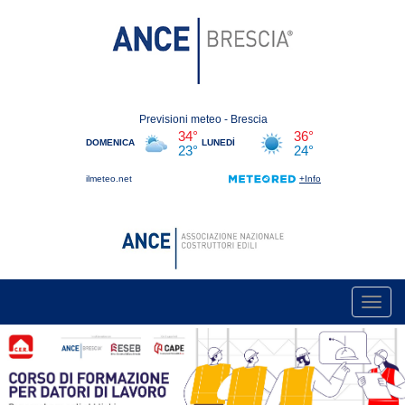
Toggl
navig