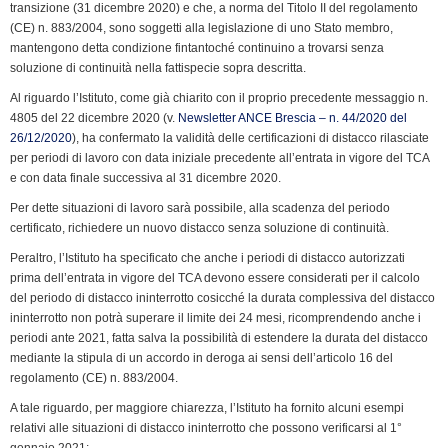
transizione (31 dicembre 2020) e che, a norma del Titolo II del regolamento
(CE) n. 883/2004, sono soggetti alla legislazione di uno Stato membro,
mantengono detta condizione fintantoché continuino a trovarsi senza
soluzione di continuità nella fattispecie sopra descritta.
Al riguardo l’Istituto, come già chiarito con il proprio precedente messaggio n.
4805 del 22 dicembre 2020 (v.
Newsletter ANCE Brescia – n. 44/2020 del
26/12/2020
), ha confermato la validità delle certificazioni di distacco rilasciate
per periodi di lavoro con data iniziale precedente all’entrata in vigore del TCA
e con data finale successiva al 31 dicembre 2020.
Per dette situazioni di lavoro sarà possibile, alla scadenza del periodo
certificato, richiedere un nuovo distacco senza soluzione di continuità.
Peraltro, l’Istituto ha specificato che anche i periodi di distacco autorizzati
prima dell’entrata in vigore del TCA devono essere considerati per il calcolo
del periodo di distacco ininterrotto cosicché la durata complessiva del distacco
ininterrotto non potrà superare il limite dei 24 mesi, ricomprendendo anche i
periodi ante 2021, fatta salva la possibilità di estendere la durata del distacco
mediante la stipula di un accordo in deroga ai sensi dell’articolo 16 del
regolamento (CE) n. 883/2004.
A tale riguardo, per maggiore chiarezza, l’Istituto ha fornito alcuni esempi
relativi alle situazioni di distacco ininterrotto che possono verificarsi al 1°
gennaio 2021: