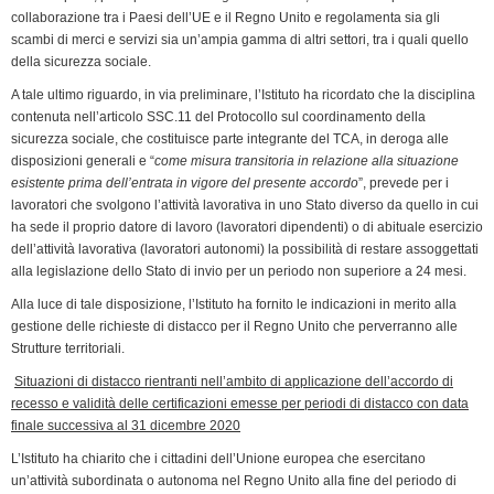
k
n
p
m
k
i
collaborazione tra i Paesi dell’UE e il Regno Unito e regolamenta sia gli
e
scambi di merci e servizi sia un’ampia gamma di altri settori, tra i quali quello
n
della sicurezza sociale.
d
A tale ultimo riguardo, in via preliminare, l’Istituto ha ricordato che la disciplina
l
contenuta nell’articolo SSC.11 del Protocollo sul coordinamento della
y
sicurezza sociale, che costituisce parte integrante del TCA, in deroga alle
disposizioni generali e “
come misura transitoria in relazione alla situazione
esistente prima dell’entrata in vigore del presente accordo
”, prevede per i
lavoratori che svolgono l’attività lavorativa in uno Stato diverso da quello in cui
ha sede il proprio datore di lavoro (lavoratori dipendenti) o di abituale esercizio
dell’attività lavorativa (lavoratori autonomi) la possibilità di restare assoggettati
alla legislazione dello Stato di invio per un periodo non superiore a 24 mesi.
Alla luce di tale disposizione, l’Istituto ha fornito le indicazioni in merito alla
gestione delle richieste di distacco per il Regno Unito che perverranno alle
Strutture territoriali.
Situazioni di distacco rientranti nell’ambito di applicazione dell’accordo di
recesso e validità delle certificazioni emesse per periodi di distacco con data
finale successiva al 31 dicembre 2020
L’Istituto ha chiarito che i cittadini dell’Unione europea che esercitano
un’attività subordinata o autonoma nel Regno Unito alla fine del periodo di