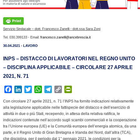
Servizio Sindacale – dott. Francesco Zanelli - dott.ssa Sara Zoni
Tel. 030.399133 - Email:
francesco.zanelli@ancebrescia.it
30.04.2021 - LAVORO
INPS – DISTACCO DI LAVORATORI NEL REGNO UNITO
– DISCIPLINA APPLICABILE – CIRCOLARE 27 APRILE
2021, N. 71
F
L
T
W
T
C
P
a
i
w
h
e
o
r
Con circolare 27 aprile 2021, n. 71 l’INPS ha fornito indicazioni relativamente
c
n
i
a
l
p
i
alla legislazione applicabile nelle fattispecie del distacco e dell’esercizio di
e
k
t
t
e
y
n
attività in due o più Stati, recependo, in attesa della relativa ratifica, le
b
e
t
s
g
L
t
indicazioni contenute nell’accordo sugli scambi commerciali e la cooperazione
tra l’Unione europea (UE) e la Comunità europea dell’energia atomica, da una
o
d
e
A
r
i
F
parte, e il Regno Unito di Gran Bretagna e Irlanda del Nord, dall’altra (TCA),
o
I
r
p
a
n
r
che disciplina, per il periodo dal 1° gennaio 2021, le condizioni per la