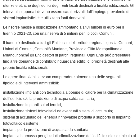
e
utenze elettriche degli edifici degli Enti locali destinati a finalità istituzionali. Gli
n
interventi supportati devono essere caratterizzati dall’impiego prevalente di
d
sistemi impiantistici che utilizzano fonti rinnovabili.
l
Le risorse messe a disposizione ammontano a 14,4 milioni di euro per il
y
triennio 2021-23, con una riserva di 5 milioni per i piccoli Comuni.
Il bando è destinato a tutti gli Enti locali del territorio regionale, ossia Comuni,
Unioni di Comuni, Comunità Montane, Province e Città Metropolitana di
Milano, nonché gli Enti gestori di parchi regionali. Ogni Ente può presentare
fino a tre domande di contributo riguardanti edifici di proprietà destinati alle
proprie finalità istituzionali.
Le opere finanziabili devono comprendere almeno una delle seguenti
tipologie di interventi ammissibili:
installazione impianti con tecnologia a pompe di calore per la climatizzazione
dell’edificio e/o la produzione di acqua calda sanitaria;
installazione impianti solari termici;
installazione sistemi fotovoltaici ed eventuali sistemi di accumulo;
sistemi di accumulo dell’energia rinnovabile prodotta a supporto di impianto
fotovoltaico esistente;
impianti per la produzione di acqua calda sanitaria;
impianti a biomassa per gli usi di climatizzazione dell’edificio solo se ubicato al