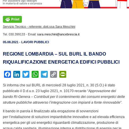
Servizio Tecnico - referente: dott.ssa Sara Meschini
Tel. 030.399133 - Email:
sara.meschini@ancebrescia.it
05.08.2021 - LAVORI PUBBLICI
REGIONE LOMBARDIA – SUL BURL IL BANDO
RIQUALIFICAZIONE ENERGETICA EDIFICI PUBBLICI
F
L
T
W
T
C
P
a
i
w
h
e
o
r
Si informa che sul BURL di mercoledì 28 luglio 2021, n. 30 (S.O.) è stato
c
n
i
a
l
p
i
pubblicato il D.d.u.o. 23 luglio 2021, n. 10170 recante “
Approvazione del
e
k
t
t
e
y
n
bando Ri-Genera – Contributi per il contenimento dei consumi energetici delle
b
e
t
s
g
L
t
strutture pubbliche attraverso l’integrazione con impianti a fonte rinnovabile
”
.
o
d
e
A
r
i
F
Il bando in parola è finalizzato alla erogazione di sovvenzioni
o
I
r
p
a
n
r
per l’installazione di soluzioni impiantistiche innovative e ad elevata efficienza
k
n
p
m
k
i
energetica per gli usi energetici riguardanti climatizzazione, produzione di
acqua calda sanitaria, illuminazione interna e distribuzione di energia per le