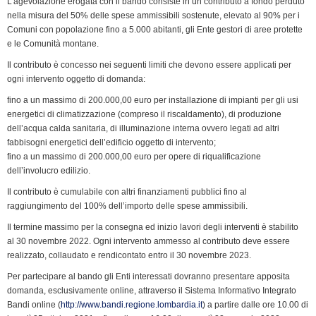
L’agevolazione erogata con il bando consiste in un contributo a fondo perduto
nella misura del 50% delle spese ammissibili sostenute, elevato al 90% per i
Comuni con popolazione fino a 5.000 abitanti, gli Ente gestori di aree protette
e le Comunità montane.
Il contributo è concesso nei seguenti limiti che devono essere applicati per
ogni intervento oggetto di domanda:
fino a un massimo di 200.000,00 euro per installazione di impianti per gli usi
energetici di climatizzazione (compreso il riscaldamento), di produzione
dell’acqua calda sanitaria, di illuminazione interna ovvero legati ad altri
fabbisogni energetici dell’edificio oggetto di intervento;
fino a un massimo di 200.000,00 euro per opere di riqualificazione
dell’involucro edilizio.
Il contributo è cumulabile con altri finanziamenti pubblici fino al
raggiungimento del 100% dell’importo delle spese ammissibili.
Il termine massimo per la consegna ed inizio lavori degli interventi è stabilito
al 30 novembre 2022. Ogni intervento ammesso al contributo deve essere
realizzato, collaudato e rendicontato entro il 30 novembre 2023.
Per partecipare al bando gli Enti interessati dovranno presentare apposita
domanda, esclusivamente online, attraverso il Sistema Informativo Integrato
Bandi online (
http://www.bandi.regione.lombardia.it
) a partire dalle ore 10.00 di