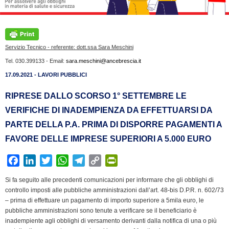
Servizio Tecnico - referente: dott.ssa Sara Meschini
Tel. 030.399133 - Email:
sara.meschini@ancebrescia.it
17.09.2021 - LAVORI PUBBLICI
RIPRESE DALLO SCORSO 1° SETTEMBRE LE
VERIFICHE DI INADEMPIENZA DA EFFETTUARSI DA
PARTE DELLA P.A. PRIMA DI DISPORRE PAGAMENTI A
FAVORE DELLE IMPRESE SUPERIORI A 5.000 EURO
F
L
T
W
T
C
P
a
i
w
h
e
o
r
Si fa seguito alle precedenti comunicazioni per informare che gli obblighi di
c
n
i
a
l
p
i
controllo imposti alle pubbliche amministrazioni dall’art. 48-bis D.P.R. n. 602/73
e
k
t
t
e
y
n
– prima di effettuare un pagamento di importo superiore a 5mila euro, le
b
e
t
s
g
L
t
pubbliche amministrazioni sono tenute a verificare se il beneficiario è
inadempiente agli obblighi di versamento derivanti dalla notifica di una o più
o
d
e
A
r
i
F