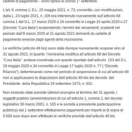
cartelle di pagamento – sono ripresi lo scorso 1° settembre.
o
I
r
p
a
n
r
k
n
p
m
k
i
L’art. 9, comma 1, D.L. 25 maggio 2021, n. 73, convertito, con modificazioni,
dalla L. 23 luglio 2021, n. 106 era intervenuto nuovamente sull’articolo 68
e
comma 1 del D.L. 17 marzo 2020 n.18 convertito in Legge 24 aprile 2020 n.27
n
(Decreto “Cura Italia”) sospendendo i termini dei versamenti, scadenti nel
d
periodo dall’8 marzo 2020 al 31 agosto 2021 derivanti da cartelle di
l
pagamento emesse dagli agenti della riscossione.
y
Le verifiche (articolo 48 bis) sono state dunque nuovamente sospese sino al
31 agosto 2021, in quanto l’ennesima modifica all’articolo 68 del Decreto
“Cura Italia” andava coordinata con quanto riportato dall’articolo 153 del D.L.
19 maggio 2020 n.34 convertito in Legge 17 luglio 2020 n. 77 ( “Decreto
Rilancio”), determinando come nel periodo di sospensione di cui all’articolo 68
non si applicassero le disposizioni dell’articolo 48-bis del decreto del
Presidente della Repubblica 29 settembre 1973, n. 602.
Non essendo state previste ulteriori proroghe al termine del 31 agosto, i
soggetti pubblici (amministrazioni di cui all’articolo 1, comma 2, del decreto
legislativo 30 marzo 2001, n. 165 e le società a prevalente partecipazione
pubblica) dal 1 settembre effettueranno pagamenti per importi al di sopra di
5.000 euro dopo aver effettuato le verifiche previste dall’articolo 48 bis.