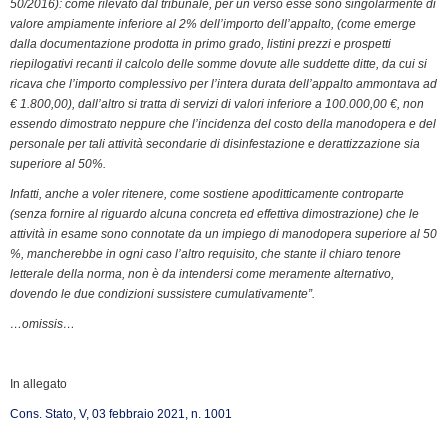
50/2016): come rilevato dal tribunale, per un verso esse sono singolarmente di
o
I
r
p
a
n
r
valore ampiamente inferiore al 2% dell’importo dell’appalto, (come emerge
k
n
p
m
k
i
dalla documentazione prodotta in primo grado, listini prezzi e prospetti
e
riepilogativi recanti il calcolo delle somme dovute alle suddette ditte, da cui si
n
ricava che l’importo complessivo per l’intera durata dell’appalto ammontava ad
€ 1.800,00), dall’altro si tratta di servizi di valori inferiore a 100.000,00 €, non
d
essendo dimostrato neppure che l’incidenza del costo della manodopera e del
l
personale per tali attività secondarie di disinfestazione e derattizzazione sia
y
superiore al 50%.
Infatti, anche a voler ritenere, come sostiene apoditticamente controparte
(senza fornire al riguardo alcuna concreta ed effettiva dimostrazione) che le
attività in esame sono connotate da un impiego di manodopera superiore al 50
%, mancherebbe in ogni caso l’altro requisito, che stante il chiaro tenore
letterale della norma, non è da intendersi come meramente alternativo,
dovendo le due condizioni sussistere cumulativamente”.
…omissis…
In allegato
Cons. Stato, V, 03 febbraio 2021, n. 1001