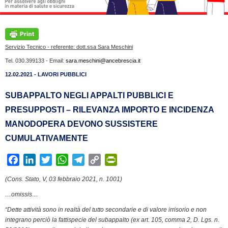
Servizio Tecnico - referente: dott.ssa Sara Meschini
Tel. 030.399133 - Email:
sara.meschini@ancebrescia.it
12.02.2021 - LAVORI PUBBLICI
SUBAPPALTO NEGLI APPALTI PUBBLICI E
PRESUPPOSTI – RILEVANZA IMPORTO E INCIDENZA
MANODOPERA DEVONO SUSSISTERE
CUMULATIVAMENTE
F
L
T
W
T
C
P
a
i
w
h
e
o
r
(Cons. Stato, V, 03 febbraio 2021, n. 1001)
c
n
i
a
l
p
i
…omissis…
e
k
t
t
e
y
n
b
e
t
s
g
L
t
“Dette attività sono in realtà del tutto secondarie e di valore irrisorio e non
integrano perciò la fattispecie del subappalto (ex art. 105, comma 2, D. Lgs. n.
o
d
e
A
r
i
F