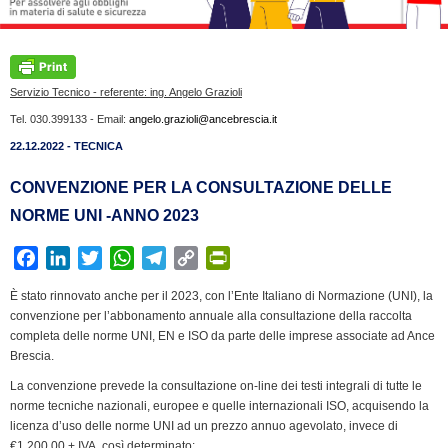
Servizio Tecnico - referente: ing. Angelo Grazioli
Tel. 030.399133 - Email:
angelo.grazioli@ancebrescia.it
22.12.2022 - TECNICA
CONVENZIONE PER LA CONSULTAZIONE DELLE
NORME UNI -ANNO 2023
F
L
T
W
T
C
P
a
i
w
h
e
o
r
È stato rinnovato anche per il 2023, con l’Ente Italiano di Normazione (UNI), la
c
n
i
a
l
p
i
convenzione per l’abbonamento annuale alla consultazione della raccolta
e
k
t
t
e
y
n
completa delle norme UNI, EN e ISO da parte delle imprese associate ad Ance
b
e
t
s
g
L
t
Brescia.
o
d
e
A
r
i
F
La convenzione prevede la consultazione on-line dei testi integrali di tutte le
o
I
r
p
a
n
r
norme tecniche nazionali, europee e quelle internazionali ISO, acquisendo la
k
n
p
m
k
i
licenza d’uso delle norme UNI ad un prezzo annuo agevolato, invece di
€1.200,00 + IVA, così determinato: