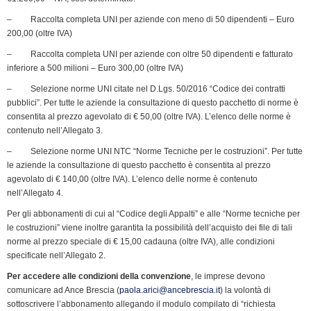
e
n
– Raccolta completa UNI per aziende con meno di 50 dipendenti – Euro
200,00 (oltre IVA)
d
l
– Raccolta completa UNI per aziende con oltre 50 dipendenti e fatturato
y
inferiore a 500 milioni – Euro 300,00 (oltre IVA)
– Selezione norme UNI citate nel D.Lgs. 50/2016 “Codice dei contratti
pubblici”. Per tutte le aziende la consultazione di questo pacchetto di norme è
consentita al prezzo agevolato di € 50,00 (oltre IVA). L’elenco delle norme è
contenuto nell’Allegato 3.
– Selezione norme UNI NTC “Norme Tecniche per le costruzioni”. Per tutte
le aziende la consultazione di questo pacchetto è consentita al prezzo
agevolato di € 140,00 (oltre IVA). L’elenco delle norme è contenuto
nell’Allegato 4.
Per gli abbonamenti di cui al “Codice degli Appalti” e alle “Norme tecniche per
le costruzioni” viene inoltre garantita la possibilità dell’acquisto dei file di tali
norme al prezzo speciale di € 15,00 cadauna (oltre IVA), alle condizioni
specificate nell’Allegato 2.
Per accedere alle condizioni della convenzione
, le imprese devono
comunicare ad Ance Brescia (
paola.arici@ancebrescia.it
) la volontà di
sottoscrivere l’abbonamento allegando il modulo compilato di “richiesta