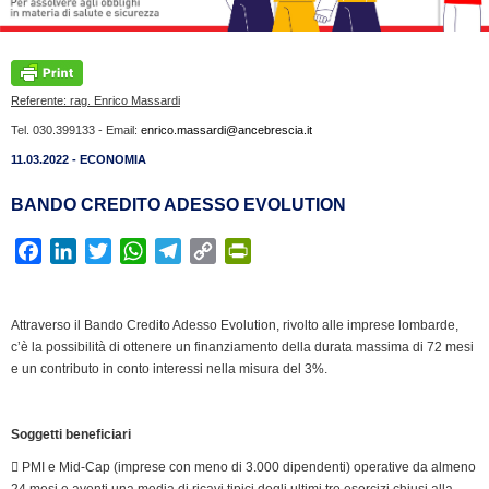
Referente: rag. Enrico Massardi
Tel. 030.399133 - Email:
enrico.massardi@ancebrescia.it
11.03.2022 - ECONOMIA
BANDO CREDITO ADESSO EVOLUTION
F
L
T
W
T
C
P
a
i
w
h
e
o
r
c
n
i
a
l
p
i
Attraverso il Bando Credito Adesso Evolution, rivolto alle imprese lombarde,
e
k
t
t
e
y
n
c’è la possibilità di ottenere un finanziamento della durata massima di 72 mesi
b
e
t
s
g
L
t
e un contributo in conto interessi nella misura del 3%.
o
d
e
A
r
i
F
o
I
r
p
a
n
r
k
n
p
m
k
i
Soggetti beneficiari
e
 PMI e Mid-Cap (imprese con meno di 3.000 dipendenti) operative da almeno
n
24 mesi e aventi una media di ricavi tipici degli ultimi tre esercizi chiusi alla