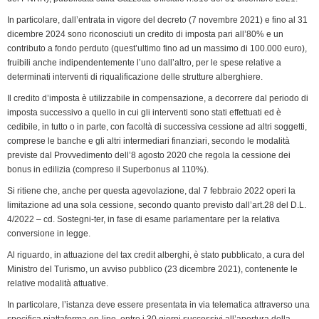
e
n
In particolare, dall’entrata in vigore del decreto (7 novembre 2021) e fino al 31
dicembre 2024 sono riconosciuti un credito di imposta pari all’80% e un
d
contributo a fondo perduto (quest’ultimo fino ad un massimo di 100.000 euro),
l
fruibili anche indipendentemente l’uno dall’altro, per le spese relative a
y
determinati interventi di riqualificazione delle strutture alberghiere.
Il credito d’imposta è utilizzabile in compensazione, a decorrere dal periodo di
imposta successivo a quello in cui gli interventi sono stati effettuati ed è
cedibile, in tutto o in parte, con facoltà di successiva cessione ad altri soggetti,
comprese le banche e gli altri intermediari finanziari, secondo le modalità
previste dal Provvedimento dell’8 agosto 2020 che regola la cessione dei
bonus in edilizia (compreso il Superbonus al 110%).
Si ritiene che, anche per questa agevolazione, dal 7 febbraio 2022 operi la
limitazione ad una sola cessione, secondo quanto previsto dall’art.28 del D.L.
4/2022 – cd. Sostegni-ter, in fase di esame parlamentare per la relativa
conversione in legge.
Al riguardo, in attuazione del tax credit alberghi, è stato pubblicato, a cura del
Ministro del Turismo, un avviso pubblico (23 dicembre 2021), contenente le
relative modalità attuative.
In particolare, l’istanza deve essere presentata in via telematica attraverso una
specifica piattaforma on-line, entro i 30 giorni successivi all’apertura della