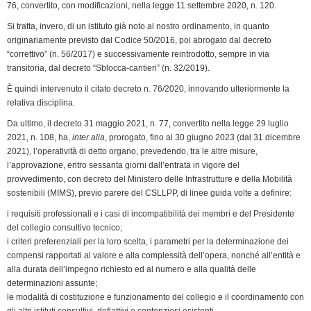
76, convertito, con modificazioni, nella legge 11 settembre 2020, n. 120.
Si tratta, invero, di un istituto già noto al nostro ordinamento, in quanto
originariamente previsto dal Codice 50/2016, poi abrogato dal decreto
“correttivo” (n. 56/2017) e successivamente reintrodotto, sempre in via
transitoria, dal decreto “Sblocca-cantieri” (n. 32/2019).
È quindi intervenuto il citato decreto n. 76/2020, innovando ulteriormente la
relativa disciplina.
Da ultimo, il decreto 31 maggio 2021, n. 77, convertito nella legge 29 luglio
2021, n. 108, ha,
inter alia
, prorogato, fino al 30 giugno 2023 (dal 31 dicembre
2021), l’operatività di detto organo, prevedendo, tra le altre misure,
l’approvazione, entro sessanta giorni dall’entrata in vigore del
provvedimento, con decreto del Ministero delle Infrastrutture e della Mobilità
sostenibili (MIMS), previo parere del CSLLPP, di linee guida volte a definire:
i requisiti professionali e i casi di incompatibilità dei membri e del Presidente
del collegio consultivo tecnico;
i criteri preferenziali per la loro scelta, i parametri per la determinazione dei
compensi rapportati al valore e alla complessità dell’opera, nonché all’entità e
alla durata dell’impegno richiesto ed al numero e alla qualità delle
determinazioni assunte;
le modalità di costituzione e funzionamento del collegio e il coordinamento con
gli altri istituti consultivi, deflattivi e contenziosi esistenti.