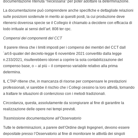
documentazione ritenuta “necessaria” per poter adottare la determinazione.
La documentazione può comprendere anche specifiche e dettagliate relazioni
sulle posizioni sostenute in merito ai quesiti posti, la cui produzione deve
ritenersi doverosa specie se il Collegio è chiamato a decidere con efficacia di
lodo irrituale ai sensi dell’art. 808 ter cpc.
Compensi dei componenti del CCT
Il parere rileva che i limiti imposti per i compensi dei membri del CCT dall
´art.6-quater del decreto-legge 6 novembre 2021 convertito dalla legge
n.233/2021, risulterebbero idonei a coprire la sola contabilizzazione del
compenso base, o – al più – il compenso variabile relativo alla prima
determina.
IL CTAP ritiene che, in mancanza di risorse per compensare le prestazioni
professionali, vi sarebbe il rischio che i Collegi cessino la loro attività, tornando
a trattare le situazioni di contenzioso con i metodi tradizionali.
Circostanza, questa, assolutamente da scongiurare al fine di garantire la
realizzazione delle opere nei tempi previsti.
Trasmissione documentazione all’Osservatorio
Tutte le determinazioni, a parere dell’Ordine degli Ingegneri, devono essere
depositate presso l’Osservatorio al fine di monitorare le attività dei singoli