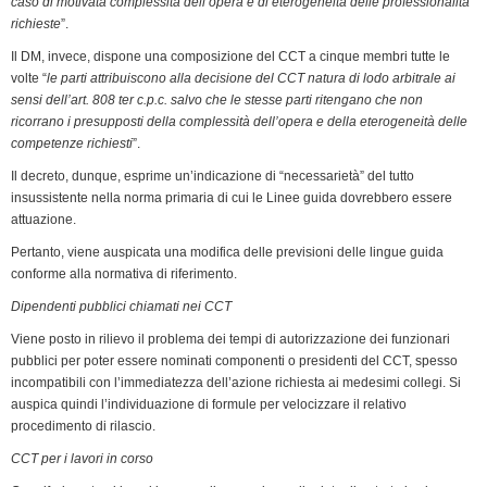
caso di motivata complessità dell’opera e di eterogeneità delle professionalità
richieste
”.
Il DM, invece, dispone una composizione del CCT a cinque membri tutte le
volte “
le parti attribuiscono alla decisione del CCT natura di lodo arbitrale ai
sensi dell’art. 808 ter c.p.c.
salvo che le stesse parti ritengano che non
ricorrano i presupposti della complessità dell’opera e della eterogeneità delle
competenze richiesti
”.
Il decreto, dunque, esprime un’indicazione di “necessarietà” del tutto
insussistente nella norma primaria di cui le Linee guida dovrebbero essere
attuazione.
Pertanto, viene auspicata una modifica delle previsioni delle lingue guida
conforme alla normativa di riferimento.
Dipendenti pubblici chiamati nei CCT
Viene posto in rilievo il problema dei tempi di autorizzazione dei funzionari
pubblici per poter essere nominati componenti o presidenti del CCT, spesso
incompatibili con l’immediatezza dell’azione richiesta ai medesimi collegi. Si
auspica quindi l’individuazione di formule per velocizzare il relativo
procedimento di rilascio.
CCT per i lavori in corso