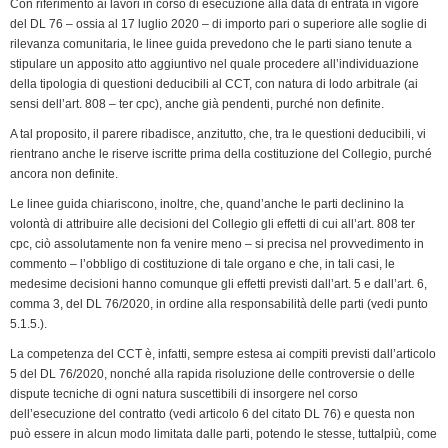
Con riferimento ai lavori in corso di esecuzione alla data di entrata in vigore
del DL 76 – ossia al 17 luglio 2020 – di importo pari o superiore alle soglie di
rilevanza comunitaria, le linee guida prevedono che le parti siano tenute a
stipulare un apposito atto aggiuntivo nel quale procedere all’individuazione
della tipologia di questioni deducibili al CCT, con natura di lodo arbitrale (ai
sensi dell’art. 808 – ter cpc), anche già pendenti, purché non definite.
A tal proposito, il parere ribadisce, anzitutto, che, tra le questioni deducibili, vi
rientrano anche le riserve iscritte prima della costituzione del Collegio, purché
ancora non definite.
Le linee guida chiariscono, inoltre, che, quand’anche le parti declinino la
volontà di attribuire alle decisioni del Collegio gli effetti di cui all’art. 808 ter
cpc, ciò assolutamente non fa venire meno – si precisa nel provvedimento in
commento – l’obbligo di costituzione di tale organo e che, in tali casi, le
medesime decisioni hanno comunque gli effetti previsti dall’art. 5 e dall’art. 6,
comma 3, del DL 76/2020, in ordine alla responsabilità delle parti (vedi punto
5.1.5.).
La competenza del CCT è, infatti, sempre estesa ai compiti previsti dall’articolo
5 del DL 76/2020, nonché alla rapida risoluzione delle controversie o delle
dispute tecniche di ogni natura suscettibili di insorgere nel corso
dell’esecuzione del contratto (vedi articolo 6 del citato DL 76) e questa non
può essere in alcun modo limitata dalle parti, potendo le stesse, tuttalpiù, come