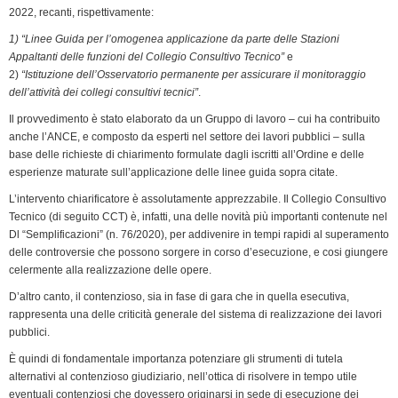
o
I
r
p
a
n
r
2022, recanti, rispettivamente:
k
n
p
m
k
i
1) “Linee Guida per l’omogenea applicazione da parte delle Stazioni
e
Appaltanti delle funzioni del Collegio Consultivo Tecnico”
e
n
2)
“Istituzione dell’Osservatorio permanente per assicurare il monitoraggio
dell’attività dei collegi consultivi tecnici”
.
d
l
Il provvedimento è stato elaborato da un Gruppo di lavoro – cui ha contribuito
y
anche l’ANCE, e composto da esperti nel settore dei lavori pubblici – sulla
base delle richieste di chiarimento formulate dagli iscritti all’Ordine e delle
esperienze maturate sull’applicazione delle linee guida sopra citate.
L’intervento chiarificatore è assolutamente apprezzabile. Il Collegio Consultivo
Tecnico (di seguito CCT) è, infatti, una delle novità più importanti contenute nel
Dl “Semplificazioni” (n. 76/2020), per addivenire in tempi rapidi al superamento
delle controversie che possono sorgere in corso d’esecuzione, e cosi giungere
celermente alla realizzazione delle opere.
D’altro canto, il contenzioso, sia in fase di gara che in quella esecutiva,
rappresenta una delle criticità generale del sistema di realizzazione dei lavori
pubblici.
È quindi di fondamentale importanza potenziare gli strumenti di tutela
alternativi al contenzioso giudiziario, nell’ottica di risolvere in tempo utile
eventuali contenziosi che dovessero originarsi in sede di esecuzione dei