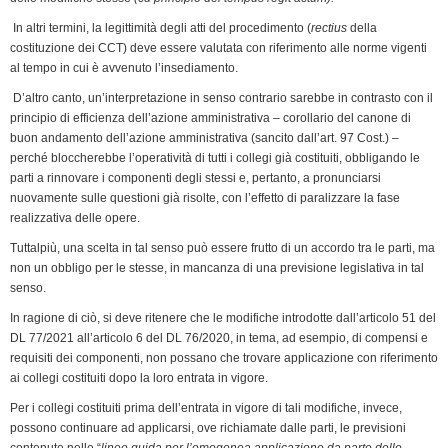
In altri termini, la legittimità degli atti del procedimento (
rectius
della
costituzione dei CCT) deve essere valutata con riferimento alle norme vigenti
al tempo in cui è avvenuto l’insediamento.
D’altro canto, un’interpretazione in senso contrario sarebbe in contrasto con il
principio di efficienza dell’azione amministrativa – corollario del canone di
buon andamento dell’azione amministrativa (sancito dall’art. 97 Cost.) –
perché bloccherebbe l’operatività di tutti i collegi già costituiti, obbligando le
parti a rinnovare i componenti degli stessi e, pertanto, a pronunciarsi
nuovamente sulle questioni già risolte, con l’effetto di paralizzare la fase
realizzativa delle opere.
Tuttalpiù, una scelta in tal senso può essere frutto di un accordo tra le parti, ma
non un obbligo per le stesse, in mancanza di una previsione legislativa in tal
senso.
In ragione di ciò, si deve ritenere che le modifiche introdotte dall’articolo 51 del
DL 77/2021 all’articolo 6 del DL 76/2020, in tema, ad esempio, di compensi e
requisiti dei componenti, non possano che trovare applicazione con riferimento
ai collegi costituiti dopo la loro entrata in vigore.
Per i collegi costituiti prima dell’entrata in vigore di tali modifiche, invece,
possono continuare ad applicarsi, ove richiamate dalle parti, le previsioni
contenute nelle “
linee guida per l’omogenea applicazione da parte delle