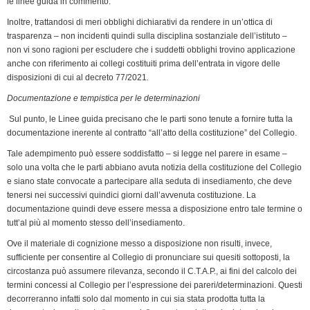
le linee guida in commento.
Inoltre, trattandosi di meri obblighi dichiarativi da rendere in un’ottica di
trasparenza – non incidenti quindi sulla disciplina sostanziale dell’istituto –
non vi sono ragioni per escludere che i suddetti obblighi trovino applicazione
anche con riferimento ai collegi costituiti prima dell’entrata in vigore delle
disposizioni di cui al decreto 77/2021
.
Documentazione e tempistica per le determinazioni
Sul punto, le Linee guida precisano che le parti sono tenute a fornire tutta la
documentazione inerente al contratto “all’atto della costituzione” del Collegio.
Tale adempimento può essere soddisfatto – si legge nel parere in esame –
solo una volta che le parti abbiano avuta notizia della costituzione del Collegio
e siano state convocate a partecipare alla seduta di insediamento, che deve
tenersi nei successivi quindici giorni dall’avvenuta costituzione. La
documentazione quindi deve essere messa a disposizione entro tale termine o
tutt’al più al momento stesso dell’insediamento.
Ove il materiale di cognizione messo a disposizione non risulti, invece,
sufficiente per consentire al Collegio di pronunciare sui quesiti sottoposti, la
circostanza può assumere rilevanza, secondo il C.T.A.P., ai fini del calcolo dei
termini concessi al Collegio per l’espressione dei pareri/determinazioni. Questi
decorreranno infatti solo dal momento in cui sia stata prodotta tutta la