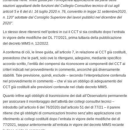
stazioni appaltanti delle funzioni del Collegio Consultivo tecnico di cui agli
articoli 5 e 6 del d.l. 16 luglio 2020 n. 76, convertito in legge 11 settembre2020,
n. 120” adottate dal Consiglio Superiore dei lavori pubblici nel dicembre del
2020”
.
Lo stesso deve ritenersi nell’ipotesi in cui il CCT si sia costituito dopo l‘entrata
in vigore delle modifiche del DL 77/2021, prima tuttavia della pubblicazione
del decreto MIMS n. 12/2022.
A conferma di ciò, le linee guida, all’articolo 7, in relazione ai CCT già costituiti,
prevedono che le parti, solo ove lo ritengano, adeguino, mediante specifico
accordo scritto, l’entità dei compensi da riconoscere ai componenti del CCT ai
criteri indicati nel provvedimento in commento, ancorché già diversamente
stabiliti. Tale previsione, quindi, esclude – secondo l’interpretazione contenuta
nel provvedimento in commento – che vi sia un obbligo di adeguamento dei
CCT già costituiti alle previsioni contenute nel citato decreto MIMS.
Quanto infine agli obblighi di trasmissione dei dati all’Osservatorio permanente
per assicurare il monitoraggio dell’attività dei collegi consultivi tecnici –
introdotto (all’articolo 6 del 76/2020) dall’articolo 51 del dl 77/21 – il parere
ritiene che gli obblighi di comunicazioni trovino senz’altro applicazione con
riferimento ai collegi costituiti dopo l’entrata in vigore delle modifiche del dl
77/2021, seppur anteriormente all’entrata in vigore del decreto MIMS recante