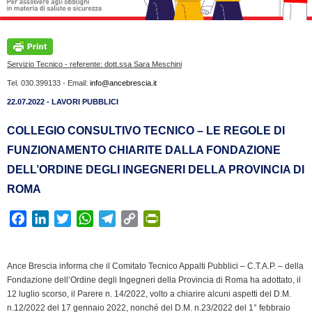
Servizio Tecnico - referente: dott.ssa Sara Meschini
Tel. 030.399133 - Email:
info@ancebrescia.it
22.07.2022 - LAVORI PUBBLICI
COLLEGIO CONSULTIVO TECNICO – LE REGOLE DI
FUNZIONAMENTO CHIARITE DALLA FONDAZIONE
DELL’ORDINE DEGLI INGEGNERI DELLA PROVINCIA DI
ROMA
F
L
T
W
T
C
P
a
i
w
h
e
o
r
c
n
i
a
l
p
i
Ance Brescia informa che il Comitato Tecnico Appalti Pubblici – C.T.A.P. – della
e
k
t
t
e
y
n
Fondazione dell’Ordine degli Ingegneri della Provincia di Roma ha adottato, il
b
e
t
s
g
L
t
12 luglio scorso, il Parere n. 14/2022, volto a chiarire alcuni aspetti del D.M.
o
d
e
A
r
i
F
n.12/2022 del 17 gennaio 2022, nonché del D.M. n.23/2022 del 1° febbraio