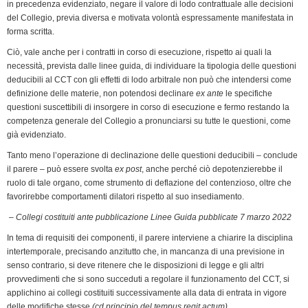
in precedenza evidenziato, negare il valore di lodo contrattuale alle decisioni
del Collegio, previa diversa e motivata volontà espressamente manifestata in
forma scritta.
Ciò, vale anche per i contratti in corso di esecuzione, rispetto ai quali la
necessità, prevista dalle linee guida, di individuare la tipologia delle questioni
deducibili al CCT con gli effetti di lodo arbitrale non può che intendersi come
definizione delle materie, non potendosi declinare
ex ante
le specifiche
questioni suscettibili di insorgere in corso di esecuzione e fermo restando la
competenza generale del Collegio a pronunciarsi su tutte le questioni, come
già evidenziato.
Tanto meno l’operazione di declinazione delle questioni deducibili – conclude
il parere – può essere svolta
ex post
, anche perché ciò depotenzierebbe il
ruolo di tale organo, come strumento di deflazione del contenzioso, oltre che
favorirebbe comportamenti dilatori rispetto al suo insediamento.
– Collegi costituiti ante pubblicazione Linee Guida pubblicate 7 marzo 2022
In tema di requisiti dei componenti, il parere interviene a chiarire la disciplina
intertemporale, precisando anzitutto che, in mancanza di una previsione in
senso contrario, si deve ritenere che le disposizioni di legge e gli altri
provvedimenti che si sono succeduti a regolare il funzionamento del CCT, si
applichino ai collegi costituiti successivamente alla data di entrata in vigore
delle modifiche stesse
(cd principio del tempus regit actum).