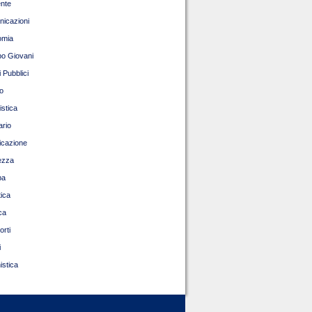
nte
icazioni
omia
o Giovani
 Pubblici
o
istica
ario
ficazione
ezza
pa
tica
ca
orti
i
istica