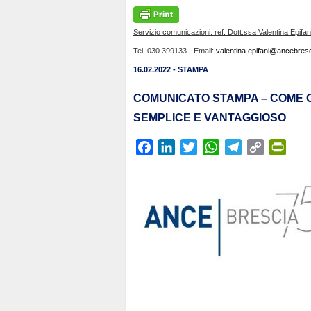
Servizio comunicazioni: ref. Dott.ssa Valentina Epifan
Tel. 030.399133 - Email:
valentina.epifani@ancebresci
16.02.2022 - STAMPA
COMUNICATO STAMPA – COME C
SEMPLICE E VANTAGGIOSO
F
L
T
W
T
C
P
a
i
w
h
e
o
r
c
n
i
a
l
p
i
e
k
t
t
e
y
n
b
e
t
s
g
L
t
o
d
e
A
r
i
F
o
I
r
p
a
n
r
k
n
p
m
k
i
e
n