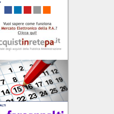
u
ALTI