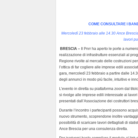
d
l
y
COME CONSULTARE I BAND
Mercoledì 23 febbraio alle 14.30 Ance Brescia
lavori pu
BRESCIA –
Il Pnrr ha aperto le porte a numerosi
realizzazione di infrastrutture essenziali al pr
Regione rivolte al mercato delle costruzioni pe
l’ottica di far cogliere alle imprese edili associ
gara, mercoledì 23 febbraio a partire dalle 14.
degli annunci in modo più facile, intuitivo e inn
L’evento in diretta su piattaforma zoom dal tit
si rivolge alle imprese edili interessate ai lavo
presentati dall’Associazione dei costruttori bres
Durante l’incontro i partecipanti possono acquis
nuovo strumento, scoprendone inoltre vantaggi com
possibilità di scaricare lavori dettagliati di stat
Ance Brescia per una consulenza diretta.
Per iscriversi basta compilare il modulo al lin