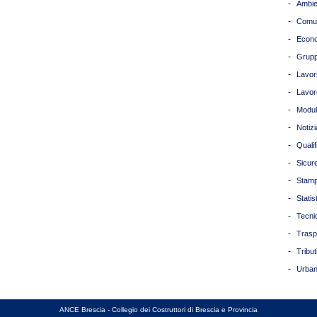
-
Ambie
-
Comun
-
Econ
-
Grupp
-
Lavori
-
Lavor
-
Modul
-
Notizi
-
Quali
-
Sicur
-
Stam
-
Statis
-
Tecni
-
Trasp
-
Tribut
-
Urban
ANCE Brescia - Collegio dei Costruttori di Brescia e Provincia