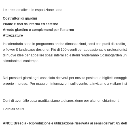
d
Le aree tematiche in esposizione sono:
l
Costruttori di giardini
y
Piante e fiori da interno ed esterno
Arredo giardino e complementi per l’esterno
Attrezzature
In calendario sono in programma anche dimostrazioni, corsi con punti di credito, in
e flower & landscape designer. Più di 100 eventi per appassionati e professionisti 
di nuove idee per abbellire spazi interni ed esterni renderanno Cosmogarden un
stimolante al contempo.
Nei prossimi giorni ogni associato riceverà per mezzo posta due biglietti omaggi
proprie imprese. Per maggiori informazioni sull’evento, la invitiamo a visitare il
Certi di aver fatto cosa gradita, siamo a disposizione per ulteriori chiarimenti.
Cordiali saluti
ANCE Brescia - Riproduzione e utilizzazione riservata ai sensi dell’art. 65 de