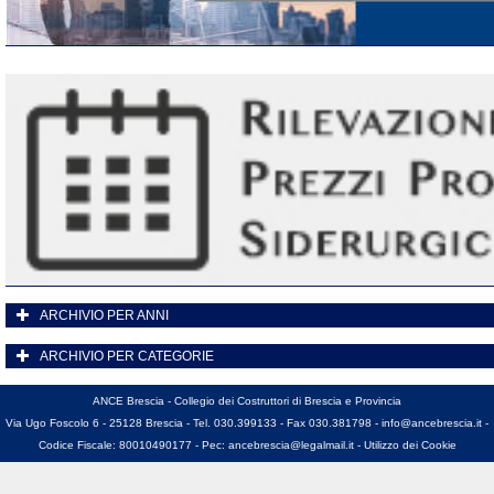
ARCHIVIO PER ANNI
ARCHIVIO PER CATEGORIE
ANCE Brescia - Collegio dei Costruttori di Brescia e Provincia
Via Ugo Foscolo 6 - 25128 Brescia - Tel. 030.399133 - Fax 030.381798 -
info@ancebrescia.it
-
Codice Fiscale: 80010490177 - Pec:
ancebrescia@legalmail.it
-
Utilizzo dei Cookie