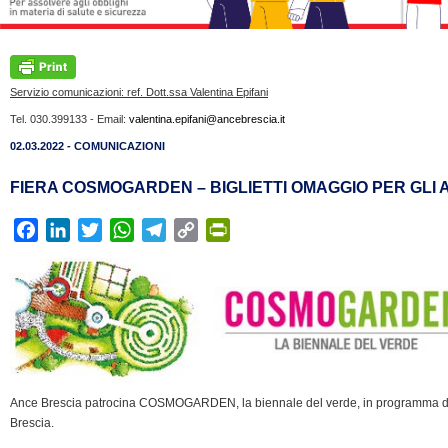
Servizio comunicazioni: ref. Dott.ssa Valentina Epifani
Tel. 030.399133 - Email:
valentina.epifani@ancebrescia.it
02.03.2022 - COMUNICAZIONI
FIERA COSMOGARDEN – BIGLIETTI OMAGGIO PER GLI 
F
L
T
W
T
C
P
a
i
w
h
e
o
r
c
n
i
a
l
p
i
e
k
t
t
e
y
n
b
e
t
s
g
L
t
o
d
e
A
r
i
F
o
I
r
p
a
n
r
k
n
p
m
k
i
Ance Brescia patrocina COSMOGARDEN, la biennale del verde, in programma dal
e
Brescia.
n