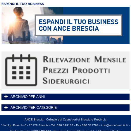
ESPANDI IL TUO BUSINESS
ARCHIVIO PER ANNI
ARCHIVIO PER CATEGORIE
ANCE Brescia - Collegio dei Costruttori di Brescia e Provincia
Via Ugo Foscolo 6 - 25128 Brescia - Tel. 030.399133 - Fax 030.381798 -
info@ancebrescia.it
-