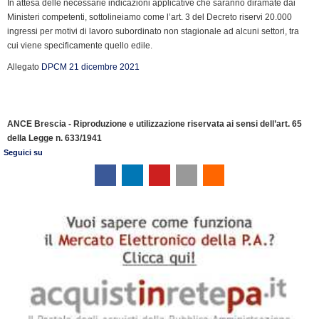
In attesa delle necessarie indicazioni applicative che saranno diramate dai
o
I
r
p
a
n
r
Ministeri competenti, sottolineiamo come l’art. 3 del Decreto riservi 20.000
k
n
p
m
k
i
ingressi per motivi di lavoro subordinato non stagionale ad alcuni settori, tra
e
cui viene specificamente quello edile.
n
Allegato
DPCM 21 dicembre 2021
d
l
y
ANCE Brescia - Riproduzione e utilizzazione riservata ai sensi dell’art. 65
della Legge n. 633/1941
Seguici su