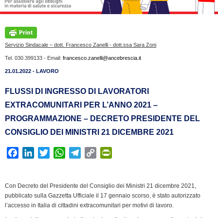
Servizio Sindacale – dott. Francesco Zanelli - dott.ssa Sara Zoni
Tel. 030.399133 - Email:
francesco.zanelli@ancebrescia.it
21.01.2022 - LAVORO
FLUSSI DI INGRESSO DI LAVORATORI
EXTRACOMUNITARI PER L’ANNO 2021 –
PROGRAMMAZIONE – DECRETO PRESIDENTE DEL
CONSIGLIO DEI MINISTRI 21 DICEMBRE 2021
F
L
T
W
T
C
P
a
i
w
h
e
o
r
c
n
i
a
l
p
i
Con Decreto del Presidente del Consiglio dei Ministri 21 dicembre 2021,
e
k
t
t
e
y
n
pubblicato sulla Gazzetta Ufficiale il 17 gennaio scorso, è stato autorizzato
b
e
t
s
g
L
t
l’accesso in Italia di cittadini extracomunitari per motivi di lavoro.
o
d
e
A
r
i
F