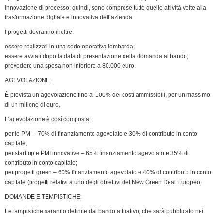
k
n
p
m
k
i
innovazione di processo; quindi, sono comprese tutte quelle attività volte alla
e
trasformazione digitale e innovativa dell’azienda
n
I progetti dovranno inoltre:
d
essere realizzati in una sede operativa lombarda;
l
essere avviati dopo la data di presentazione della domanda al bando;
y
prevedere una spesa non inferiore a 80.000 euro.
AGEVOLAZIONE:
È prevista un’agevolazione fino al 100% dei costi ammissibili, per un massimo
di un milione di euro.
L’agevolazione è così composta:
per le PMI – 70% di finanziamento agevolato e 30% di contributo in conto
capitale;
per start up e PMI innovative – 65% finanziamento agevolato e 35% di
contributo in conto capitale;
per progetti green – 60% finanziamento agevolato e 40% di contributo in conto
capitale (progetti relativi a uno degli obiettivi del New Green Deal Europeo)
DOMANDE E TEMPISTICHE:
Le tempistiche saranno definite dal bando attuativo, che sarà pubblicato nei