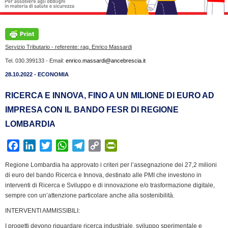
Servizio Tributario - referente: rag. Enrico Massardi
Tel. 030.399133 - Email:
enrico.massardi@ancebrescia.it
28.10.2022 - ECONOMIA
RICERCA E INNOVA, FINO A UN MILIONE DI EURO AD
IMPRESA CON IL BANDO FESR DI REGIONE
LOMBARDIA
F
L
T
W
T
C
P
a
i
w
h
e
o
r
Regione Lombardia ha approvato i criteri per l’assegnazione dei 27,2 milioni
c
n
i
a
l
p
i
di euro del bando Ricerca e Innova, destinato alle PMI che investono in
e
k
t
t
e
y
n
interventi di Ricerca e Sviluppo e di innovazione e/o trasformazione digitale,
b
e
t
s
g
L
t
sempre con un’attenzione particolare anche alla sostenibilità.
o
d
e
A
r
i
F
INTERVENTI AMMISSIBILI:
o
I
r
p
a
n
r
I progetti devono riguardare ricerca industriale, sviluppo sperimentale e