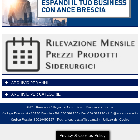
ARCHIVIO PER ANNI
ARCHIVIO PER CATEGORIE
ANCE Brescia - Collegio dei Costruttori di Brescia e Provincia
Via Ugo Foscolo 6 - 25128 Brescia - Tel. 030.399133 - Fax 030.381798 -
info@ancebrescia.it
-
Codice Fiscale: 80010490177 - Pec:
ancebrescia@legalmail.it
-
Utilizzo dei Cookie
Privacy & Cookies Policy