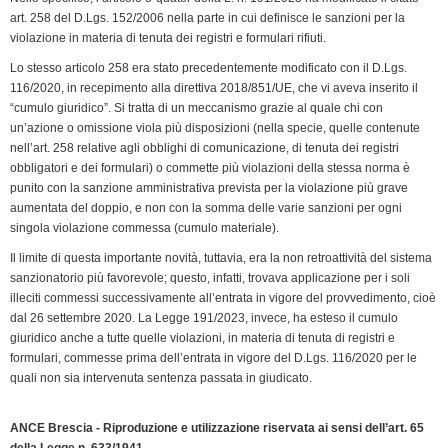
e
art. 258 del D.Lgs. 152/2006 nella parte in cui definisce le sanzioni per la
n
violazione in materia di tenuta dei registri e formulari rifiuti.
d
Lo stesso articolo 258 era stato precedentemente modificato con il D.Lgs.
l
116/2020, in recepimento alla direttiva 2018/851/UE, che vi aveva inserito il
y
“cumulo giuridico”. Si tratta di un meccanismo grazie al quale chi con
un’azione o omissione viola più disposizioni (nella specie, quelle contenute
nell’art. 258 relative agli obblighi di comunicazione, di tenuta dei registri
obbligatori e dei formulari) o commette più violazioni della stessa norma è
punito con la sanzione amministrativa prevista per la violazione più grave
aumentata del doppio, e non con la somma delle varie sanzioni per ogni
singola violazione commessa (cumulo materiale).
Il limite di questa importante novità, tuttavia, era la non retroattività del sistema
sanzionatorio più favorevole; questo, infatti, trovava applicazione per i soli
illeciti commessi successivamente all’entrata in vigore del provvedimento, cioè
dal 26 settembre 2020. La Legge 191/2023, invece, ha esteso il cumulo
giuridico anche a tutte quelle violazioni, in materia di tenuta di registri e
formulari, commesse prima dell’entrata in vigore del D.Lgs. 116/2020 per le
quali non sia intervenuta sentenza passata in giudicato.
ANCE Brescia - Riproduzione e utilizzazione riservata ai sensi dell’art. 65
della Legge n. 633/1941