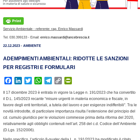
Servizio Ambientale - referente: rag. Enrico Massardi
Tel. 030.399133 - Email:
enrico.massardi@ancebrescia.it
22.12.2023 - AMBIENTE
ADEMPIMENTI AMBIENTALI: RIDOTTE LE SANZIONI
PER REGISTRI E FORMULARI
F
L
T
W
T
C
P
a
i
w
h
e
o
r
Il 17 dicembre 2023 è entrata in vigore la Legge n. 191/2023 che ha convertito
c
n
i
a
l
p
i
il D.L. 145/2023 recante “misure urgenti in materia economica e fiscale, in
e
k
t
t
e
y
n
favore degli enti territoriali, a tutela del lavoro e per esigenze indifferibili”. Tra le
b
e
t
s
g
L
t
novità introdotte, di particolare importanza risulta l’estensione del principio del
cd. cumulo giuridico per le violazioni commesse prima della riforma del 2020,
o
d
e
A
r
i
F
relativamente agli obblighi contenuti nell’art. 258 del c.d. Codice dell’Ambiente
o
I
r
p
a
n
r
(D.Lgs. 152/2006).
k
n
p
m
k
i
Nello specifico, l’articolo 8-quater della L. n. 191/2023 ha modificato il citato