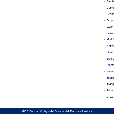
-
Ambie
-
Comun
-
Econ
-
Grupp
-
Lavori
-
Lavor
-
Modul
-
Notizi
-
Quali
-
Sicur
-
Stam
-
Statis
-
Tecni
-
Trasp
-
Tribut
-
Urban
ANCE Brescia - Collegio dei Costruttori di Brescia e Provincia