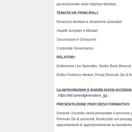
generazionale nelle imprese familiari.
y
TEMATICHE PRINCIPALI:
Relazioni familiari e dinamiche aziendali
Aspetti societari e tributari
Successioni e Donazioni
Corporate Governance
RELATORI:
Dottoressa Lea Spanakis, Studio Base Brescia
Dottor Federico Venturi, Pirola Pennuto Zei & A
La partecipazione è gratuita previa iscrizione 
:
https://bit.ly/nextgeneration_gg
.
PRESENTAZIONE PERCORSO FORMATIVO:
Durante l’incontro verrà presentato il percorso
Pennuto Zei & associati, focalizzato sul passag
appuntamenti di approfondimento su tematiche cr