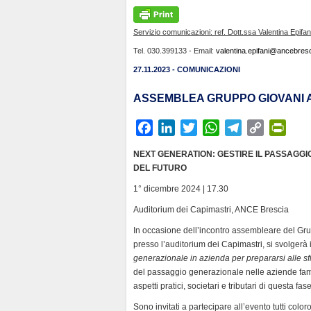
Servizio comunicazioni: ref. Dott.ssa Valentina Epifan
Tel. 030.399133 - Email:
valentina.epifani@ancebresci
27.11.2023 - COMUNICAZIONI
ASSEMBLEA GRUPPO GIOVANI A
F
L
T
W
T
C
P
a
i
w
h
e
o
r
NEXT GENERATION: GESTIRE IL PASSAGGI
c
n
i
a
l
p
i
DEL FUTURO
e
k
t
t
e
y
n
1° dicembre 2024 | 17.30
b
e
t
s
g
L
t
Auditorium dei Capimastri, ANCE Brescia
o
d
e
A
r
i
F
o
I
r
p
a
n
r
In occasione dell’incontro assembleare del Gru
k
n
p
m
k
i
presso l’auditorium dei Capimastri, si svolgerà i
generazionale in azienda per prepararsi alle sf
e
del passaggio generazionale nelle aziende famili
n
aspetti pratici, societari e tributari di questa f
d
Sono invitati a partecipare all’evento tutti colo
l