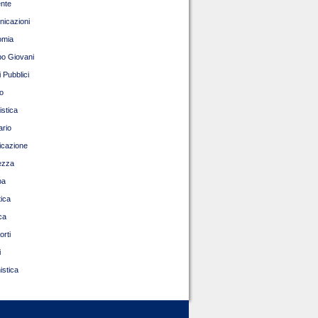
nte
icazioni
omia
o Giovani
 Pubblici
o
istica
ario
ficazione
ezza
pa
tica
ca
orti
i
istica