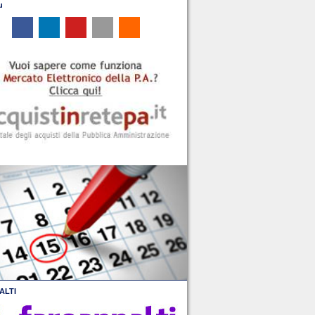
u
ALTI