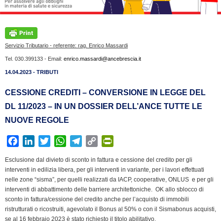
Servizio Tributario - referente: rag. Enrico Massardi
Tel. 030.399133 - Email:
enrico.massardi@ancebrescia.it
14.04.2023 - TRIBUTI
CESSIONE CREDITI – CONVERSIONE IN LEGGE DEL
DL 11/2023 – IN UN DOSSIER DELL’ANCE TUTTE LE
NUOVE REGOLE
F
L
T
W
T
C
P
a
i
w
h
e
o
r
Esclusione dal divieto di sconto in fattura e cessione del credito per gli
c
n
i
a
l
p
i
interventi in edilizia libera, per gli interventi in variante, per i lavori effettuati
e
k
t
t
e
y
n
nelle zone “sisma”, per quelli realizzati da IACP, cooperative, ONLUS e per gli
b
e
t
s
g
L
t
interventi di abbattimento delle barriere architettoniche. OK allo sblocco di
sconto in fattura/cessione del credito anche per l’acquisto di immobili
o
d
e
A
r
i
F
ristrutturati o ricostruiti, agevolato il Bonus al 50% o con il Sismabonus acquisti,
o
I
r
p
a
n
r
se al 16 febbraio 2023 è stato richiesto il titolo abilitativo.