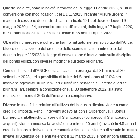
k
n
p
m
k
i
Queste, ed altre, sono le novità introdotte dalla legge 11 aprile 2023, n. 38 di
e
conversione con modificazioni, del DL 11/2023, recante “Misure urgenti in
n
materia di cessione dei crediti di cui all’articolo 121 del decreto-legge 19
d
maggio 2020, n. 34, convertito, con modificazioni, dalla legge 17 luglio 2020,
l
n. 77” pubblicato sulla Gazzetta Ufficiale n-85 dell’11 aprile 2023.
y
Oltre alle numerose deroghe che hanno mitigato, nel senso voluto dall’Ance, il
blocco della cessione del credito e dello sconto in fattura introdotto dal
decreto-legge 11/2023, la legge di conversione è intervenuta sulla disciplina
dei bonus edilizi, con diverse modifiche sul testo originario.
Come richiesto dall’ANCE è stata accolta la proroga, dal 31 marzo al 30
settembre 2023, della possibilità di fruire del Superbonus al 110% per
interventi agevolati su unifamiliari e unità indipendenti all’interno di edifici
plurifamiliari, sempre a condizione che, al 30 settembre 2022, sia stato
realizzato almeno il 30% dell’intervento complessivo.
Diverse le modifiche relative all’utilizzo dei bonus in dichiarazione o come
crediti di imposta. Per gli interventi agevolati con il Superbonus, il Bonus
barriere architettoniche al 75% e il Sismabonus (compreso, il Sismabonus
acquisti), viene ammessa la facoltà di ripartire in 10 anni (anziché in 4/5 anni) i
crediti d’imposta derivanti dalle comunicazioni di cessione o di sconto in fattura
inviate all’Agenzia delle entrate entro il 31 marzo 2023 e non ancora utilizzati.