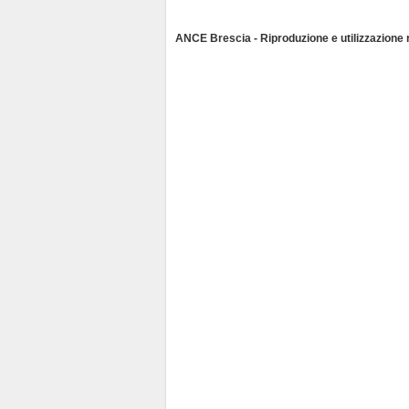
d
l
ANCE Brescia - Riproduzione e utilizzazione ri
y