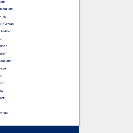
nte
icazioni
omia
o Giovani
 Pubblici
o
istica
ario
ficazione
ezza
pa
tica
ca
orti
i
istica