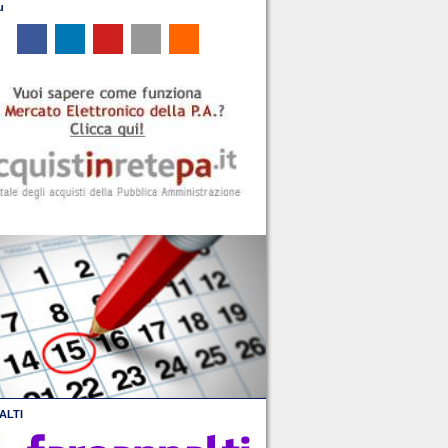
u
ALTI