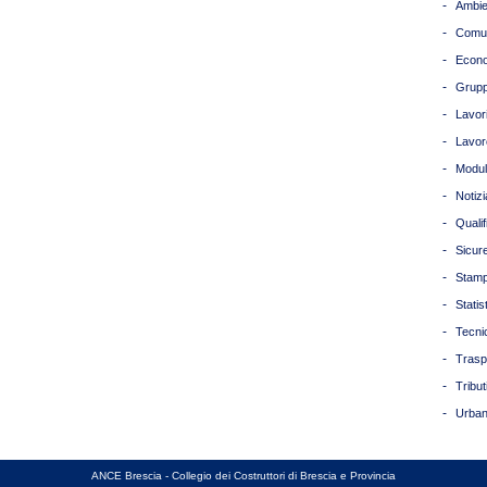
-
Ambie
-
Comun
-
Econ
-
Grupp
-
Lavori
-
Lavor
-
Modul
-
Notizi
-
Quali
-
Sicur
-
Stam
-
Statis
-
Tecni
-
Trasp
-
Tribut
-
Urban
ANCE Brescia - Collegio dei Costruttori di Brescia e Provincia