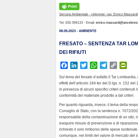
Servizio Ambientale - referente: rag. Enrico Massardi
Tel. 030.399133 - Email:
enrico.massardi@ancebresci
08.09.2023 - AMBIENTE
FRESATO – SENTENZA TAR LO
DEI RIFIUTI
F
L
T
W
T
C
P
a
i
w
h
e
o
r
Sul tema del fresato d’asfalto il Tar Lombardia,
c
n
i
a
l
p
i
effetti dell’articolo 184-ter del D.lgs. n. 152 d
e
k
t
t
e
y
n
in presenza di alcuni specifici criteri contenuti 
b
e
t
s
g
L
t
conformità del materiale prodotto a tali criteri.
o
d
e
A
r
i
F
Per quanto riguarda, invece, il tema della respo
o
I
r
p
a
n
r
Consiglio di Stato, con la sentenza n. 7072/2023
k
n
p
m
k
i
responsabile della contaminazione di un sito, n
eseguire misure di prevenzione e di riparazione
e
richiesto il solo rimborso delle spese sostenute 
n
comunque, nei limiti del valore di mercato del si