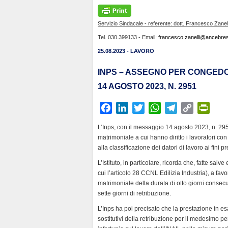
Servizio Sindacale - referente: dott. Francesco Zanell
Tel. 030.399133 - Email:
francesco.zanelli@ancebresc
25.08.2023 - LAVORO
INPS – ASSEGNO PER CONGEDO
14 AGOSTO 2023, N. 2951
F
L
T
W
T
C
P
a
i
w
h
e
o
r
L’Inps, con il messaggio 14 agosto 2023, n. 295
c
n
i
a
l
p
i
matrimoniale a cui hanno diritto i lavoratori con 
e
k
t
t
e
y
n
alla classificazione dei datori di lavoro ai fini p
b
e
t
s
g
L
t
L’Istituto, in particolare, ricorda che, fatte salv
o
d
e
A
r
i
F
cui l’articolo 28 CCNL Edilizia Industria), a fav
o
I
r
p
a
n
r
matrimoniale della durata di otto giorni consecut
k
n
p
m
k
i
sette giorni di retribuzione.
e
L’Inps ha poi precisato che la prestazione in es
n
sostitutivi della retribuzione per il medesimo pe