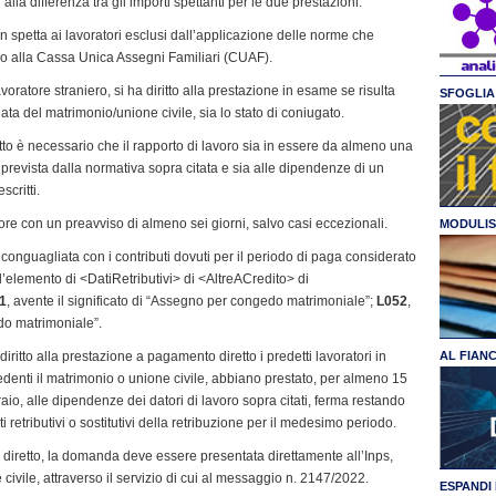
 alla differenza tra gli importi spettanti per le due prestazioni.
 spetta ai lavoratori esclusi dall’applicazione delle norme che
co alla Cassa Unica Assegni Familiari (CUAF).
voratore straniero, si ha diritto alla prestazione in esame se risulta
SFOGLIA 
data del matrimonio/unione civile, sia lo stato di coniugato.
tto è necessario che il rapporto di lavoro sia in essere da almeno una
a prevista dalla normativa sopra citata e sia alle dipendenze di un
scritti.
ore con un preavviso di almeno sei giorni, salvo casi eccezionali.
MODULIS
conguagliata con i contributi dovuti per il periodo di paga considerato
l’elemento di <DatiRetributivi> di <AltreACredito> di
1
, avente il significato di “Assegno per congedo matrimoniale”;
L052
,
edo matrimoniale”.
diritto alla prestazione a pagamento diretto i predetti lavoratori in
AL FIAN
edenti il matrimonio o unione civile, abbiano prestato, per almeno 15
peraio, alle dipendenze dei datori di lavoro sopra citati, ferma restando
i retributivi o sostitutivi della retribuzione per il medesimo periodo.
 diretto, la domanda deve essere presentata direttamente all’Inps,
ivile, attraverso il servizio di cui al messaggio n. 2147/2022.
ESPANDI 