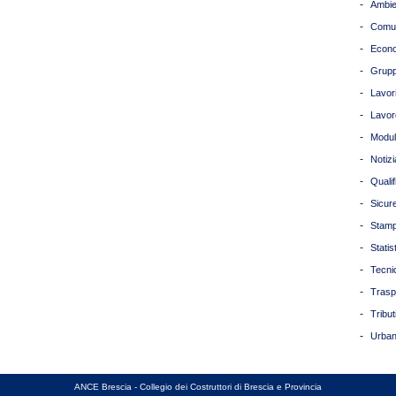
-
Ambie
-
Comun
-
Econ
-
Grupp
-
Lavori
-
Lavor
-
Modul
-
Notizi
-
Quali
-
Sicur
-
Stam
-
Statis
-
Tecni
-
Trasp
-
Tribut
-
Urban
ANCE Brescia - Collegio dei Costruttori di Brescia e Provincia