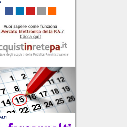
u
ALTI