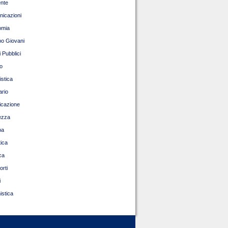
nte
icazioni
omia
o Giovani
 Pubblici
o
istica
ario
ficazione
ezza
pa
tica
ca
orti
i
istica