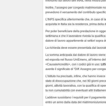
infortunio sul lavoro dell’INAIL nella misura pari
d
l
Inoltre, l’assegno per congedo matrimoniale non
y
prevedono il versamento del contributo specifi
L’INPS specifica ulteriormente che, in caso di la
acquisita in Italia sia la residenza, prima della 
Per poter beneficiare della prestazione in ogge
settimana e che il lavoratore rivesta la qualific
datore di lavoro appartenente ai settori sopra de
La richiesta deve essere presentata dal lavorat
La somma anticipata dal datore di lavoro viene 
ed esposta nel flusso UniEmens, all’interno del
<CausaleAcredito>, con i codici già in uso:
L05
avente il significato di “Diff. Assegno per cong
L’Istituto ha precisato, infine, che hanno invece 
stato di disoccupazione che, nei 90 giorni prec
giorni, attività lavorativa, con la qualifica di o
la non cumulabilità con eventuali altri trattament
Laddove sussistano i requisiti per il pagamento
entro un anno dalla data del matrimonio/unione c