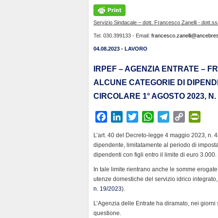
Servizio Sindacale – dott. Francesco Zanelli - dott.s
Tel. 030.399133 - Email:
francesco.zanelli@ancebresc
04.08.2023 - LAVORO
IRPEF – AGENZIA ENTRATE – F
ALCUNE CATEGORIE DI DIPENDE
CIRCOLARE 1° AGOSTO 2023, N.
F
L
T
W
T
C
P
a
i
w
h
e
o
r
L’art. 40 del Decreto-legge 4 maggio 2023, n. 
c
n
i
a
l
p
i
dipendente, limitatamente al periodo di imposta 2
e
k
t
t
e
y
n
dipendenti con figli entro il limite di euro 3.000.
b
e
t
s
g
L
t
In tale limite rientrano anche le somme erogate
o
d
e
A
r
i
F
utenze domestiche del servizio idrico integrato, 
o
I
r
p
a
n
r
n. 19/2023
).
k
n
p
m
k
i
L’Agenzia delle Entrate ha diramato, nei giorni s
e
questione.