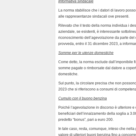
Informativa sindacale
La norma stabilisce che i datori di lavoro poss
alle rappresentanze sindacali ove presenti.
Rilevato che il testo della norma individua i dest
aziendale, se esistenti, è interessante sottoline
riconoscimento dell’agevolazione da parte del 
provveda, entro il 31 dicembre 2023, a informa
Somme per le utenze domestiche
Come detto, la norma esclude dall’imponibile fis
somme pagate o rimborsate dal datore a copertur
domestiche.
Sul punto, la circolare precisa che non posson
2023 che si riferiscono a consumi di competen
Cumulo con il buono benzina
Poiché l’agevolazione in discorso è ulteriore e 
beneficiari dell’innalzamento della soglia a 3.0
predetto “bonus”, pari a euro 200.
In tale caso, resta, comunque, inteso che nella p
valore di ulteriori buoni benzina fino a concor