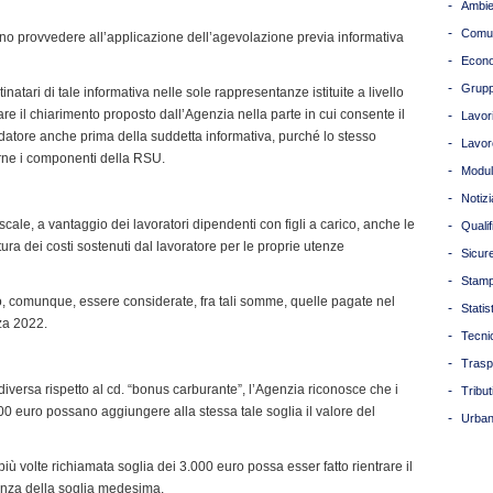
-
Ambie
-
Comun
ono provvedere all’applicazione dell’agevolazione previa informativa
-
Econ
-
Grupp
inatari di tale informativa nelle sole rappresentanze istituite a livello
are il chiarimento proposto dall’Agenzia nella parte in cui consente il
-
Lavori
datore anche prima della suddetta informativa, purché lo stesso
-
Lavor
rne i componenti della RSU.
-
Modul
-
Notizi
cale, a vantaggio dei lavoratori dipendenti con figli a carico, anche le
-
Quali
a dei costi sostenuti dal lavoratore per le proprie utenze
-
Sicur
-
Stam
o, comunque, essere considerate, fra tali somme, quelle pagate nel
-
Statis
za 2022.
-
Tecni
-
Trasp
diversa rispetto al cd. “bonus carburante”, l’Agenzia riconosce che i
-
Tribut
00 euro possano aggiungere alla stessa tale soglia il valore del
-
Urban
iù volte richiamata soglia dei 3.000 euro possa esser fatto rientrare il
renza della soglia medesima.