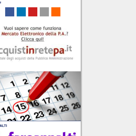
u
ALTI