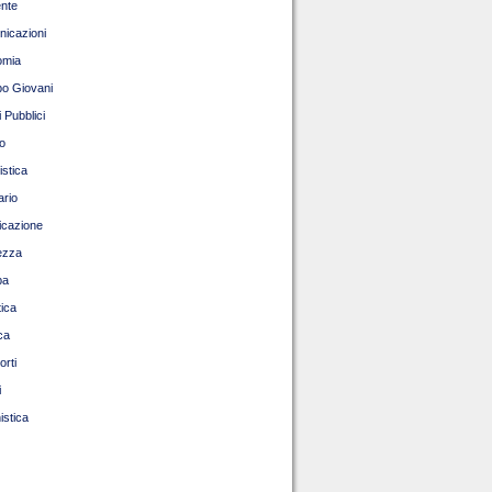
nte
icazioni
omia
o Giovani
 Pubblici
o
istica
ario
ficazione
ezza
pa
tica
ca
orti
i
istica