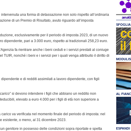
 intervenuta una forma di detassazione non solo rispetto all’ordinaria
zione di un Premio di Risultato, avuto riguardo all’imposta
SFOGLIA 
troduzione, esclusivamente per il periodo di imposta 2023, di un nuovo
ro dipendente, pari a 3.000 euro, rispetto ai tradizionali 258,23 euro.
Agenzia fa rientrare anche i beni ceduti e i servizi prestati al coniuge
del TUIR, nonché i beni e i servizi per i quali venga attribuito il diritto di
MODULIS
ro dipendente e di redditi assimilati a lavoro dipendente, con figli
 carico
” si devono intendere i figli che abbiano un reddito non
AL FIAN
educibili, elevato a euro 4.000 per i figli di età non superiore a
a carico va verificata nel momento finale del periodo di imposta: nel
me esistente, o meno, al 31 dicembre 2023.
cun genitore in possesso delle condizioni sopra riportate e spetta
ESPANDI 