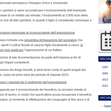
l’interessato percepisca l’Assegno Unico e Universale.
i genitori si siano accordati per il riconoscimento dell’eventuale
titolare di un reddito più elevato, l’innalzamento ai 3.000 euro della
uno che all’altro genitore, in quanto il figlio è considerato comunque a
oratore interessato al riconoscimento dell’agevolazione
colare richiede una
preventiva dichiarazione del lavoratore
che
riporti il codice fiscale di ciascun figlio fiscalmente a carico.
In
 non può applicare
l’agevolazione di cui trattasi.
ione di tale documentazione da parte dell’impresa ai fini di
ARCHIVI
degli Organi competenti.
1997
sivo dei fringe benefit, si deve tener conto di quelli erogati dal
2005
o, ossia nei primi mesi del periodo di imposta 2023.
2013
ero i requisiti per il godimento dell’agevolazione
2021
pposto per il riconoscimento del beneficio, la circolare chiede al
ore di lavoro, in modo che quest’ultimo possa recuperare il beneficio
ARCHIV
unque, al momento di effettuazione del conguaglio di fine anno o di
-
Digit