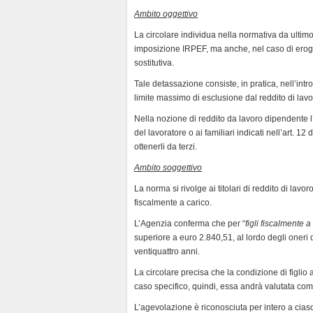
n
Ambito oggettivo
d
La circolare individua nella normativa da ultimo
l
imposizione IRPEF, ma anche, nel caso di eroga
y
sostitutiva.
Tale detassazione consiste, in pratica, nell’in
limite massimo di esclusione dal reddito di lavo
Nella nozione di reddito da lavoro dipendente l’
del lavoratore o ai familiari indicati nell’art. 12 
ottenerli da terzi.
Ambito soggettivo
La norma si rivolge ai titolari di reddito di lavo
fiscalmente a carico.
L’Agenzia conferma che per “
figli fiscalmente a
superiore a euro 2.840,51, al lordo degli oneri d
ventiquattro anni.
La circolare precisa che la condizione di figlio 
caso specifico, quindi, essa andrà valutata co
L’agevolazione è riconosciuta per intero a cias