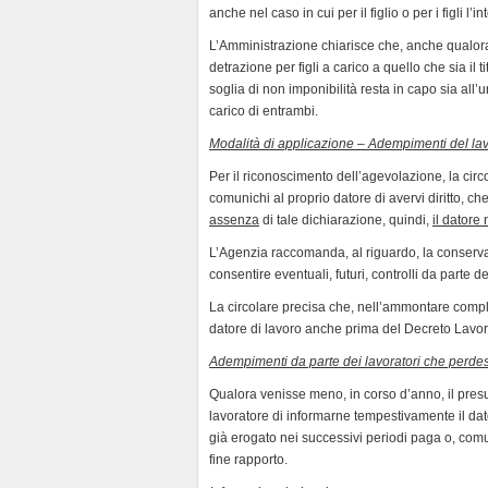
anche nel caso in cui per il figlio o per i figli 
L’Amministrazione chiarisce che, anche qualora 
detrazione per figli a carico a quello che sia il 
soglia di non imponibilità resta in capo sia all’
carico di entrambi.
Modalità di applicazione – Adempimenti del lav
Per il riconoscimento dell’agevolazione, la cir
comunichi al proprio datore di avervi diritto, che 
assenza
di tale dichiarazione, quindi,
il datore
L’Agenzia raccomanda, al riguardo, la conservaz
consentire eventuali, futuri, controlli da parte 
La circolare precisa che, nell’ammontare comples
datore di lavoro anche prima del Decreto Lavor
Adempimenti da parte dei lavoratori che perdess
Qualora venisse meno, in corso d’anno, il presu
lavoratore di informarne tempestivamente il dat
già erogato nei successivi periodi paga o, com
fine rapporto.