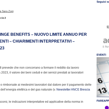
Seguici s
sa Sara Zoni
ia.it
RINGE BENEFITS – NUOVO LIMITE ANNUO PER
NTI – CHIARIMENTI INTERPRETATIVI –
 23
EVENTI
48 prevede che non concorrano a formare il reddito da lavoro
023, il valore dei beni ceduti e dei servizi prestati ai lavoratori
 o rimborsate ai medesimi lavoratori dal datore per il pagamento delle
dell’energia elettrica e del gas naturale (v.
Newsletter ANCE Brescia
FAREAPP
corsi, le indicazioni interpretative ed applicative della norma in