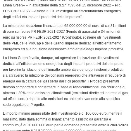
e
Linea Green» – in attuazione della d.g.r. 7595 del 15 dicembre 2022 – PR
n
FESR 2021-2027 – Azione 2.1.3. «Sostegno all’efficientamento energetico
d
degli edifici e/o impianti produttivi delle imprese»”.
l
La misura con dotazione finanziaria di 65.000.000,00 di euro, di cui 31 milioni
y
di euro su risorse PR FESR 2021-2027 (Fondo di garanzia) e 34 milioni di
euro su risorse PR FESR 2021-2027 (Contributo), sostiene gli investimenti
delle PMI, delle MidCap e delle Grandi Imprese dedicati all’efficientamento
energetico ed alla riduzione dell’impatto ambientale degli impianti produttivi.
La Linea Green è volta, dunque, ad agevolare l’attivazione di investimenti
dedicati all’efficientamento energetico degli impianti produttivi delle imprese
per favorire la riduzione dell’impatto ambientale dei propri sistemi produttivi,
sia attraverso la riduzione dei consumi energetici che attraverso il recupero di
energia e/o la cattura dei gas serra dai cicli produttivi. I Progetti presentati
devono comportare e confermare in sede di rendicontazione una riduzione di
almeno il 30% delle emissioni climalteranti (emissioni dirette ed indirette di gas
ad effetto serra) rispetto alle emissioni ex ante relativamente alla specifica
sede oggetto del Progetto.
L’importo minimo ammissibile dell’investimento è di 100.000 euro, mentre il
massimo, dato dalla somma di finanziamento assistito da garanzia e
contributo, è di 10.000.000 euro per le domande presentate entro il 28/07/2023
e concesse entro il 31/12/2023, mentre 3.000.000 euro per le domande