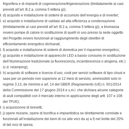
frigorifera e di impianti di cogenerazione/trigenerazione (limitatamente ai casi
previsti all’art. B.2.a, comma 5 lettera g));
d) acquisto e installazione di sistemi di accumulo dell’energia e di inverter;
e) acquisto e installazione di caldaie ad alta efficienza a condensazione
(limitatamente ai casi previsti all’art. B.2.a, comma 5 lettera g)), a biomassa
ovvero pompe di calore in sostituzione di quelli in uso presso la sede oggetto
del Progetto ovvero funzionali al raggiungimento degli obiettivi di
efficientamento energetico dichiarati;
f) acquisto e installazione di sistemi di domotica per il risparmio energetico;
g) acquisto e installazione di apparecchi LED a basso consumo in sostituzione
dell’illuminazione tradizionale (a fluorescenza, incandescenza o alogena, etc.)
(c.d. relamping);
h) acquisto di software e licenze d’uso; costi per servizi software di tipo cloud e
saas per un periodo non superiore ai 12 mesi di servizio, ammissibili solo in
regime 3.13, de minimis e art. 14 del GBER (Regolamento (UE) n. 651/2014
della Commissione del 17 giugno 2014 e s.m.i. che dichiara alcune categorie
di aiuti compatibili con il mercato interno in applicazione degli artt. 107 e 108
del TFUE);
i) acquisizione di brevetti;
j) opere murarie, opere di bonifica e impiantistica se direttamente correlate e
funzionali all’installazione dei beni di cui alle voci da a) a f) nel limite del 20%
di tali voci di spesa;