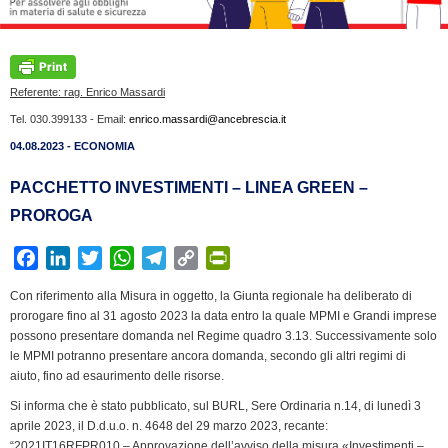
Referente: rag. Enrico Massardi
Tel. 030.399133 - Email:
enrico.massardi@ancebrescia.it
04.08.2023 - ECONOMIA
PACCHETTO INVESTIMENTI – LINEA GREEN –
PROROGA
F
L
T
W
T
C
P
a
i
w
h
e
o
r
Con riferimento alla Misura in oggetto, la Giunta regionale ha deliberato di
c
n
i
a
l
p
i
prorogare fino al 31 agosto 2023 la data entro la quale MPMI e Grandi imprese
e
k
t
t
e
y
n
possono presentare domanda nel Regime quadro 3.13. Successivamente solo
b
e
t
s
g
L
t
le MPMI potranno presentare ancora domanda, secondo gli altri regimi di
aiuto, fino ad esaurimento delle risorse.
o
d
e
A
r
i
F
o
I
r
p
a
n
r
Si informa che è stato pubblicato, sul BURL, Sere Ordinaria n.14, di lunedì 3
k
n
p
m
k
i
aprile 2023, il D.d.u.o. n. 4648 del 29 marzo 2023, recante:
“2021IT16RFPR010 – Approvazione dell’avviso della misura «Investimenti –