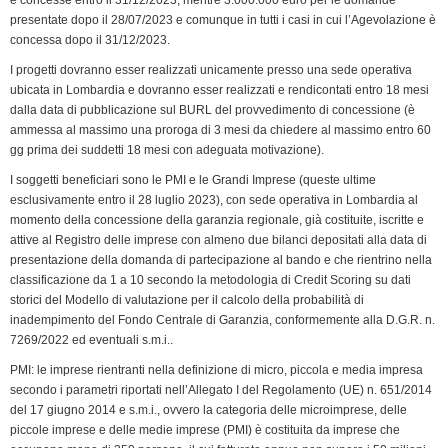
presentate dopo il 28/07/2023 e comunque in tutti i casi in cui l’Agevolazione è
concessa dopo il 31/12/2023.
I progetti dovranno esser realizzati unicamente presso una sede operativa
ubicata in Lombardia e dovranno esser realizzati e rendicontati entro 18 mesi
dalla data di pubblicazione sul BURL del provvedimento di concessione (è
ammessa al massimo una proroga di 3 mesi da chiedere al massimo entro 60
gg prima dei suddetti 18 mesi con adeguata motivazione).
I soggetti beneficiari sono le PMI e le Grandi Imprese (queste ultime
esclusivamente entro il 28 luglio 2023), con sede operativa in Lombardia al
momento della concessione della garanzia regionale, già costituite, iscritte e
attive al Registro delle imprese con almeno due bilanci depositati alla data di
presentazione della domanda di partecipazione al bando e che rientrino nella
classificazione da 1 a 10 secondo la metodologia di Credit Scoring su dati
storici del Modello di valutazione per il calcolo della probabilità di
inadempimento del Fondo Centrale di Garanzia, conformemente alla D.G.R. n.
7269/2022 ed eventuali s.m.i..
PMI: le imprese rientranti nella definizione di micro, piccola e media impresa
secondo i parametri riportati nell’Allegato I del Regolamento (UE) n. 651/2014
del 17 giugno 2014 e s.m.i., ovvero la categoria delle microimprese, delle
piccole imprese e delle medie imprese (PMI) è costituita da imprese che