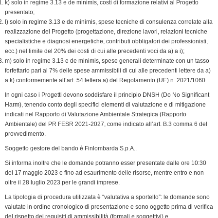
k) solo in regime 3.13 e de minimis, costi di formazione relativi al Progetto
presentato;
l) solo in regime 3.13 e de minimis, spese tecniche di consulenza correlate alla
realizzazione del Progetto (progettazione, direzione lavori, relazioni tecniche
specialistiche e diagnosi energetiche, contributi obbligatori dei professionisti,
ecc.) nel limite del 20% dei costi di cui alle precedenti voci da a) a i);
m) solo in regime 3.13 e de minimis, spese generali determinate con un tasso
forfettario pari al 7% delle spese ammissibili di cui alle precedenti lettere da a)
a k) conformemente all’art. 54 lettera a) del Regolamento (UE) n. 2021/1060.
In ogni caso i Progetti devono soddisfare il principio DNSH (Do No Significant
Harm), tenendo conto degli specifici elementi di valutazione e di mitigazione
indicati nel Rapporto di Valutazione Ambientale Strategica (Rapporto
Ambientale) del PR FESR 2021-2027, come indicato all’art. B.3 comma 6 del
provvedimento.
Soggetto gestore del bando è Finlombarda S.p.A..
Si informa inoltre che le domande potranno esser presentate dalle ore 10:30
del 17 maggio 2023 e fino ad esaurimento delle risorse, mentre entro e non
oltre il 28 luglio 2023 per le grandi imprese.
La tipologia di procedura utilizzata è “valutativa a sportello”: le domande sono
valutate in ordine cronologico di presentazione e sono oggetto prima di verifica
del rispetto dei requisiti di ammissibilità (formali e soggettivi) e