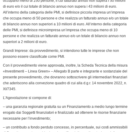
occupano meno di 250 persone, il cui fatturato annuo non supera i 50 milioni
di euro e/o il cui totale di bilancio annuo non supera i 43 milioni di euro.
All’interno della categoria delle PMI, si definisce piccola impresa un’impresa
che occupa meno di 50 persone e che realizza un fatturato annuo e/o un totale
di bilancio annuo non superiori a 10 milioni di euro. All’interno della categoria
delle PMI, si definisce microimpresa un’impresa che occupa meno di 10
persone e che realizza un fatturato annuo e/o un totale di bilancio annuo non
superiori a 2 milioni di euro.
Grandi Imprese: da provvedimento, si intendono tutte le imprese che non
possono essere classificate come PMI.
Con il provvedimento viene approvata, inoltre, la Scheda Tecnica della misura
«Investimenti – Linea Green» – Allegato B parte e integrante e sostanziale del
presente provvedimento, che dovranno sottoscrivere gli intermediari finanziari
che aderiscono alla convezione quadro di cui alla d.g.r. 14 novembre 2022, n.
XI/7345.
L’Agevolazione si compone di:
– una garanzia regionale gratuita su un Finanziamento a medio lungo termine
erogato dai Soggetti finanziatori e finalizzato ad ottenere le risorse finanziarie
necessarie per l’investimento;
– un contributo a fondo perduto concesso, in percentuale, sui costi ammissibili