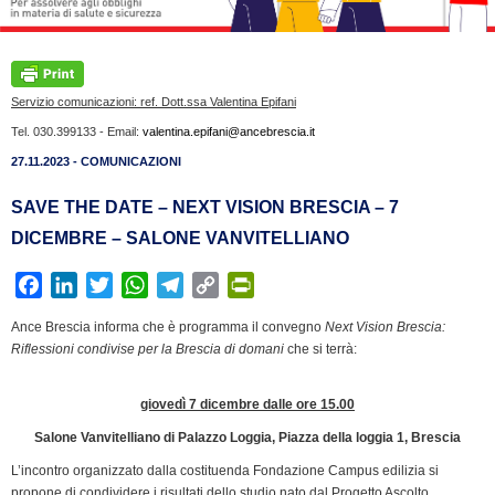
Servizio comunicazioni: ref. Dott.ssa Valentina Epifani
Tel. 030.399133 - Email:
valentina.epifani@ancebrescia.it
27.11.2023 - COMUNICAZIONI
SAVE THE DATE – NEXT VISION BRESCIA – 7
DICEMBRE – SALONE VANVITELLIANO
F
L
T
W
T
C
P
a
i
w
h
e
o
r
Ance Brescia informa che è programma il convegno
Next Vision Brescia:
c
n
i
a
l
p
i
Riflessioni condivise per la Brescia di domani
che si terrà:
e
k
t
t
e
y
n
b
e
t
s
g
L
t
giovedì 7 dicembre dalle ore 15.00
o
d
e
A
r
i
F
Salone Vanvitelliano di Palazzo Loggia, Piazza della loggia 1, Brescia
o
I
r
p
a
n
r
k
n
p
m
k
i
L’incontro organizzato dalla costituenda Fondazione Campus edilizia si
propone di condividere i risultati dello studio nato dal Progetto Ascolto,