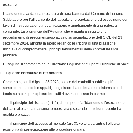
k
n
p
m
k
i
esecutivo.
e
Il caso originava da una procedura di gara bandita dal Comune di Lignano
n
Sabbiadoro per l’affidamento dell’appalto di progettazione ed esecuzione dei
d
lavori di ristrutturazione, riqualificazione e ampliamento di una palestra
l
comunale. La pronuncia dell’Autorità, che è giunta a seguito di un
y
procedimento di precontenzioso attivato su segnalazione dell’OICE del 23
settembre 2024, affronta in modo organico le criticità di una prassi che
rischiava di compromettere i principi fondamentali della contrattualistica
pubblica.
Di seguito, il commento della Direzione Legislazione Opere Pubbliche di Ance.
Il quadro normativo di riferimento
Come noto, con il d.lgs. n. 36/2023, codice dei contratti pubblici o più
semplicemente codice appalti, il legislatore ha delineato un sistema che si
fonda su alcuni principi cardine, tutti rilevanti nel caso in esame:
– il principio del risultato (art. 1), che impone l’affidamento e l’esecuzione
del contratto con la massima tempestività e secondo il miglior rapporto tra
qualità e prezzo;
– il principio dell’accesso al mercato (art. 3), volto a garantire l’effettiva
possibilità di partecipazione alle procedure di gara;