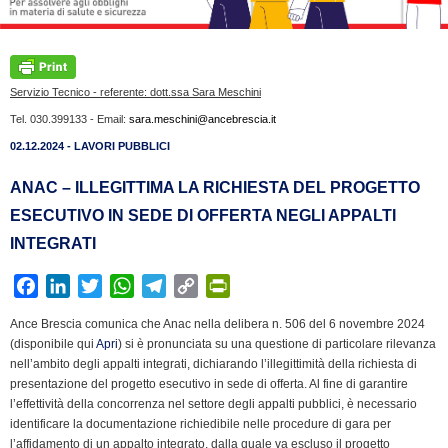
Servizio Tecnico - referente: dott.ssa Sara Meschini
Tel. 030.399133 - Email:
sara.meschini@ancebrescia.it
02.12.2024 - LAVORI PUBBLICI
ANAC – ILLEGITTIMA LA RICHIESTA DEL PROGETTO
ESECUTIVO IN SEDE DI OFFERTA NEGLI APPALTI
INTEGRATI
F
L
T
W
T
C
P
a
i
w
h
e
o
r
Ance Brescia comunica che Anac nella delibera n. 506 del 6 novembre 2024
c
n
i
a
l
p
i
(disponibile qui
Apri
) si è pronunciata su una questione di particolare rilevanza
e
k
t
t
e
y
n
nell’ambito degli appalti integrati, dichiarando l’illegittimità della richiesta di
b
e
t
s
g
L
t
presentazione del progetto esecutivo in sede di offerta. Al fine di garantire
l’effettività della concorrenza nel settore degli appalti pubblici, è necessario
o
d
e
A
r
i
F
identificare la documentazione richiedibile nelle procedure di gara per
o
I
r
p
a
n
r
l’affidamento di un appalto integrato, dalla quale va escluso il progetto