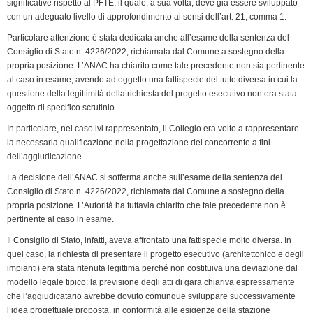
significative rispetto al PFTE, il quale, a sua volta, deve già essere sviluppato
con un adeguato livello di approfondimento ai sensi dell’art. 21, comma 1.
Particolare attenzione è stata dedicata anche all’esame della sentenza del
Consiglio di Stato n. 4226/2022, richiamata dal Comune a sostegno della
propria posizione. L’ANAC ha chiarito come tale precedente non sia pertinente
al caso in esame, avendo ad oggetto una fattispecie del tutto diversa in cui la
questione della legittimità della richiesta del progetto esecutivo non era stata
oggetto di specifico scrutinio.
In particolare, nel caso ivi rappresentato, il Collegio era volto a rappresentare
la necessaria qualificazione nella progettazione del concorrente a fini
dell’aggiudicazione.
La decisione dell’ANAC si sofferma anche sull’esame della sentenza del
Consiglio di Stato n. 4226/2022, richiamata dal Comune a sostegno della
propria posizione. L’Autorità ha tuttavia chiarito che tale precedente non è
pertinente al caso in esame.
Il Consiglio di Stato, infatti, aveva affrontato una fattispecie molto diversa. In
quel caso, la richiesta di presentare il progetto esecutivo (architettonico e degli
impianti) era stata ritenuta legittima perché non costituiva una deviazione dal
modello legale tipico: la previsione degli atti di gara chiariva espressamente
che l’aggiudicatario avrebbe dovuto comunque sviluppare successivamente
l’idea progettuale proposta, in conformità alle esigenze della stazione