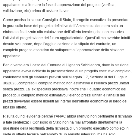
appaltante, e affrontare la fase di approvazione del progetto (verifica,
validazione, etc.) prima di avviare i lavori.
Come precisa lo stesso Consiglio di Stato, il progetto esecutivo da presentare
in gara sulla base del progetto definitivo dell’Amministrazione era solo un
elaborato finalizzato alla valutazione dell’offerta tecnica, che non esauriva
l’attività di progettazione del futuro aggiudicatario. Quest’ultimo avrebbe infatti
dovuto sviluppare, dopo l’aggiudicazione e la stipula del contratto, un
completo progetto esecutivo da sottoporre all’approvazione della stazione
appaltante.
Ben diverso era il caso del Comune di Lignano Sabbiadoro, dove la stazione
appaltante aveva richiesto la presentazione di un progetto esecutivo completo,
contenente tutti gli elaborati previsti nell’allegato 1.7, Sezione III del D.Lgs. n.
36/2023, compreso il computo metrico non estimativo e l’elenco prezzi unitari
senza prezzi. La lex specialis precisava inoltre che il quadro economico del
progetto, il computo metrico estimativo, l’elenco prezzi unitari e l’analisi dei
prezzi dovevano essere inseriti all’interno dell’offerta economica al lordo del
ribasso offerto.
Risulta quindi evidente perché l’ANAC abbia ritenuto non pertinente il richiamo
a tale sentenza: il Consiglio di Stato non ha mai affrontato direttamente la
questione della legittimità della richiesta di un progetto esecutivo completo in
sede di offerta tecnica nell’ambito di un appalto integrato, ma ha solo