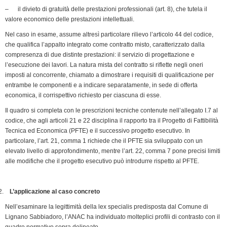
– il divieto di gratuità delle prestazioni professionali (art. 8), che tutela il
valore economico delle prestazioni intellettuali.
Nel caso in esame, assume altresì particolare rilievo l’articolo 44 del codice,
che qualifica l’appalto integrato come contratto misto, caratterizzato dalla
compresenza di due distinte prestazioni: il servizio di progettazione e
l’esecuzione dei lavori. La natura mista del contratto si riflette negli oneri
imposti al concorrente, chiamato a dimostrare i requisiti di qualificazione per
entrambe le componenti e a indicare separatamente, in sede di offerta
economica, il corrispettivo richiesto per ciascuna di esse.
Il quadro si completa con le prescrizioni tecniche contenute nell’allegato I.7 al
codice, che agli articoli 21 e 22 disciplina il rapporto tra il Progetto di Fattibilità
Tecnica ed Economica (PFTE) e il successivo progetto esecutivo. In
particolare, l’art. 21, comma 1 richiede che il PFTE sia sviluppato con un
elevato livello di approfondimento, mentre l’art. 22, comma 7 pone precisi limiti
alle modifiche che il progetto esecutivo può introdurre rispetto al PFTE.
L’applicazione al caso concreto
Nell’esaminare la legittimità della lex specialis predisposta dal Comune di
Lignano Sabbiadoro, l’ANAC ha individuato molteplici profili di contrasto con il
quadro normativo sopra delineato.