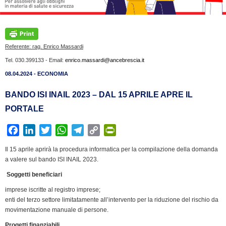
Referente: rag. Enrico Massardi
Tel. 030.399133 - Email:
enrico.massardi@ancebrescia.it
08.04.2024 - ECONOMIA
BANDO ISI INAIL 2023 – DAL 15 APRILE APRE IL
PORTALE
F
L
T
W
T
C
P
a
i
w
h
e
o
r
Il 15 aprile aprirà la procedura informatica per la compilazione della domanda
c
n
i
a
l
p
i
a valere sul bando ISI INAIL 2023.
e
k
t
t
e
y
n
Soggetti beneficiari
b
e
t
s
g
L
t
imprese iscritte al registro imprese;
o
d
e
A
r
i
F
enti del terzo settore limitatamente all’intervento per la riduzione del rischio da
o
I
r
p
a
n
r
movimentazione manuale di persone.
k
n
p
m
k
i
Progetti finanziabili