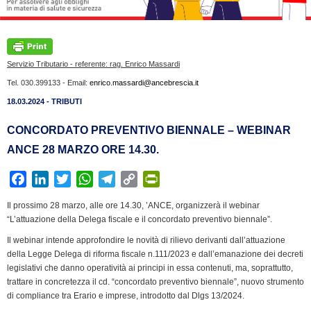
Servizio Tributario - referente: rag. Enrico Massardi
Tel. 030.399133 - Email:
enrico.massardi@ancebrescia.it
18.03.2024 - TRIBUTI
CONCORDATO PREVENTIVO BIENNALE – WEBINAR
ANCE 28 MARZO ORE 14.30.
F
L
T
W
T
C
P
a
i
w
h
e
o
r
Il prossimo 28 marzo, alle ore 14.30, ’ANCE, organizzerà il webinar
c
n
i
a
l
p
i
“L’attuazione della Delega fiscale e il concordato preventivo biennale”.
e
k
t
t
e
y
n
Il webinar intende approfondire le novità di rilievo derivanti dall’attuazione
b
e
t
s
g
L
t
della Legge Delega di riforma fiscale n.111/2023 e dall’emanazione dei decreti
o
d
e
A
r
i
F
legislativi che danno operatività ai principi in essa contenuti, ma, soprattutto,
o
I
r
p
a
n
r
trattare in concretezza il cd. “concordato preventivo biennale”, nuovo strumento
k
n
p
m
k
i
di compliance tra Erario e imprese, introdotto dal Dlgs 13/2024.