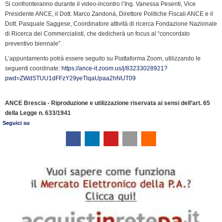
e
Si confronteranno durante il video-incontro l’Ing. Vanessa Pesenti, Vice
n
Presidente ANCE, il Dott. Marco Zandonà, Direttore Politiche Fiscali ANCE e il
Dott. Pasquale Saggese, Coordinatore attività di ricerca Fondazione Nazionale
d
di Ricerca dei Commercialisti, che dedicherà un focus al “concordato
l
preventivo biennale”.
y
L’appuntamento potrà essere seguito su Piattaforma Zoom, utilizzando le
seguenti coordinate:
https://ance-it.zoom.us/j/83233028921?
pwd=ZWdSTUU1dFFzY29yeTlqaUpaa2hNUT09
ANCE Brescia - Riproduzione e utilizzazione riservata ai sensi dell’art. 65
della Legge n. 633/1941
Seguici su