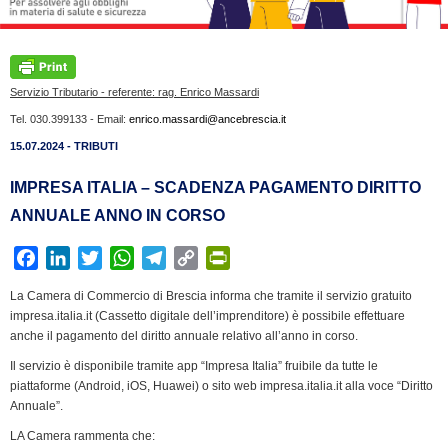
Servizio Tributario - referente: rag. Enrico Massardi
Tel. 030.399133 - Email:
enrico.massardi@ancebrescia.it
15.07.2024 - TRIBUTI
IMPRESA ITALIA – SCADENZA PAGAMENTO DIRITTO
ANNUALE ANNO IN CORSO
F
L
T
W
T
C
P
a
i
w
h
e
o
r
La Camera di Commercio di Brescia informa che tramite il servizio gratuito
c
n
i
a
l
p
i
impresa.italia.it (Cassetto digitale dell’imprenditore) è possibile effettuare
e
k
t
t
e
y
n
anche il pagamento del diritto annuale relativo all’anno in corso.
b
e
t
s
g
L
t
Il servizio è disponibile tramite app “Impresa Italia” fruibile da tutte le
o
d
e
A
r
i
F
piattaforme (Android, iOS, Huawei) o sito web impresa.italia.it alla voce “Diritto
o
I
r
p
a
n
r
Annuale”.
k
n
p
m
k
i
LA Camera rammenta che: