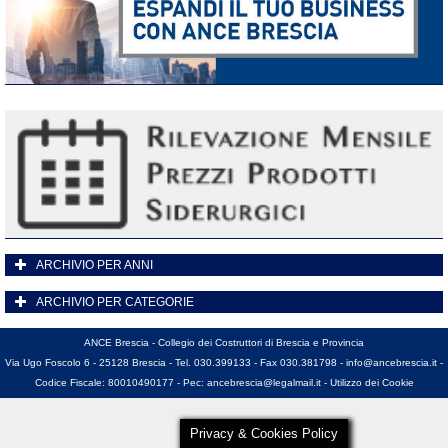
ARCHIVIO PER ANNI
ARCHIVIO PER CATEGORIE
ANCE Brescia - Collegio dei Costruttori di Brescia e Provincia
Via Ugo Foscolo 6 - 25128 Brescia - Tel. 030.399133 - Fax 030.381798 -
info@ancebrescia.it
-
Codice Fiscale: 80010490177 - Pec:
ancebrescia@legalmail.it
-
Utilizzo dei Cookie
Privacy & Cookies Policy