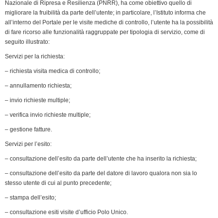
k
n
p
m
k
i
Nazionale di Ripresa e Resilienza (PNRR), ha come obiettivo quello di
migliorare la fruibilità da parte dell’utente; in particolare, l’Istituto informa che
e
all’interno del Portale per le visite mediche di controllo, l’utente ha la possibilità
n
di fare ricorso alle funzionalità raggruppate per tipologia di servizio, come di
d
seguito illustrato:
l
Servizi per la richiesta:
y
– richiesta visita medica di controllo;
– annullamento richiesta;
– invio richieste multiple;
– verifica invio richieste multiple;
– gestione fatture.
Servizi per l’esito:
– consultazione dell’esito da parte dell’utente che ha inserito la richiesta;
– consultazione dell’esito da parte del datore di lavoro qualora non sia lo
stesso utente di cui al punto precedente;
– stampa dell’esito;
– consultazione esiti visite d’ufficio Polo Unico.