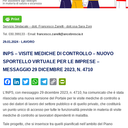
Servizio Sindacale – dott. Francesco Zanelli - dott.ssa Sara Zoni
Tel. 030.399133 - Email:
francesco.zanelli@ancebrescia.it
29.01.2024 - LAVORO
INPS – VISITE MEDICHE DI CONTROLLO – NUOVO
SPORTELLO VIRTUALE PER LE IMPRESE –
MESSAGGIO 29 DICEMBRE 2023, N. 4710
F
L
T
W
T
C
P
a
i
w
h
e
o
r
L’INPS, con messaggio 29 dicembre 2023, n. 4710, ha comunicato che è stata
c
n
i
a
l
p
i
rilasciata una nuova versione del Portale per le visite mediche di controllo a
e
k
t
t
e
y
n
uso dei datori di lavoro del settore pubblico e di quello privato, che costituirà
b
e
t
s
g
L
t
un punto unico di accesso per tutte le funzionalità previste in materia di visite
mediche di controllo ai lavoratori dipendenti in malattia.
o
d
e
A
r
i
F
o
I
r
p
a
n
r
Tale progetto, che si inserisce tra quelli pianificati nell’ambito del Piano