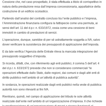
e
Cessione che, nel caso prospettato, è stata effettuata a titolo di corrispettivo in
n
natura della prestazione resa dall’impresa concessionaria, appaltatrice della
costruzione di un edificio scolastico.
d
l
Partendo dall’analisi del contratto concluso tra l’ente pubblico e l’impresa,
y
l’Amministrazione finanziaria configura la fattispecie come una permuta, ai
sensi dell’art. 11 del d.p.r. n. 633/1972, ossia come una cessione di beni
immobili in cambio di prestazioni di servizi.
L’operazione, dunque, sarebbe di per sé astrattamente soggetta a IVA, salvo
dover verificare la sussistenza dei presupposti di applicazione dell’imposta.
E da tale verifica l’Agenzia delle Entrate rileva la mancata integrazione del
presupposto soggettivo d’imposta.
Si ricorda, difatti, che, con riferimento agli enti pubblici, il comma 5 dell’art. 4
del d.p.r. n. 633/1972 prevede che non si considerano commerciali “le
operazioni effettuate dallo Stato, dalle regioni, dai comuni e dagli altri enti di
diritto pubblico nell’ambito di un’attività di pubblica autorità”.
In sostanza, le operazioni realizzate dagli enti pubblici nella veste di pubblica
autorità non sono rilevanti ai fini IVA.
Rientrano, quindi, nel campo di applicazione del tributo le sole attività
realizzate dall’ente nell’ambito di un’organizzazione d’impresa. Il che richiede
la predisposizione di un’organizzazione di mezzi e risorse funzionali al