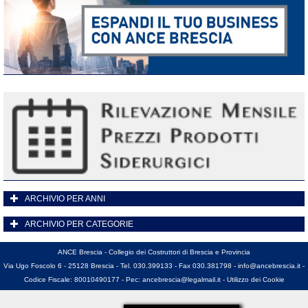
ARCHIVIO PER ANNI
ARCHIVIO PER CATEGORIE
ANCE Brescia - Collegio dei Costruttori di Brescia e Provincia
Via Ugo Foscolo 6 - 25128 Brescia - Tel. 030.399133 - Fax 030.381798 -
info@ancebrescia.it
-
Codice Fiscale: 80010490177 - Pec:
ancebrescia@legalmail.it
-
Utilizzo dei Cookie