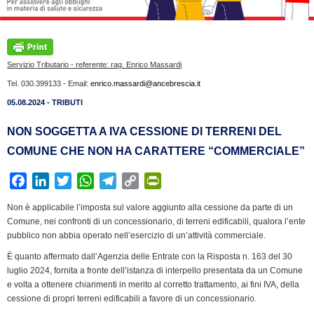
Servizio Tributario - referente: rag. Enrico Massardi
Tel. 030.399133 - Email:
enrico.massardi@ancebrescia.it
05.08.2024 - TRIBUTI
NON SOGGETTA A IVA CESSIONE DI TERRENI DEL
COMUNE CHE NON HA CARATTERE “COMMERCIALE”
F
L
T
W
T
C
P
a
i
w
h
e
o
r
Non è applicabile l’imposta sul valore aggiunto alla cessione da parte di un
c
n
i
a
l
p
i
Comune, nei confronti di un concessionario, di terreni edificabili, qualora l’ente
e
k
t
t
e
y
n
pubblico non abbia operato nell’esercizio di un’attività commerciale.
b
e
t
s
g
L
t
È quanto affermato dall’Agenzia delle Entrate con la Risposta n. 163 del 30
o
d
e
A
r
i
F
luglio 2024, fornita a fronte dell’istanza di interpello presentata da un Comune
o
I
r
p
a
n
r
e volta a ottenere chiarimenti in merito al corretto trattamento, ai fini IVA, della
k
n
p
m
k
i
cessione di propri terreni edificabili a favore di un concessionario.