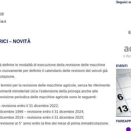
Seguici s
rdi
a.it
ICI – NOVITÀ
à definire le modalità di esecuzione della revisione delle macchine
EVENTI
to nuovamente per definire il calendario delle revisioni dei veicoli già
colazione.
 i termini per la revisione delle macchine agricole, senza far riferimento
arimenti ministeriali circa l’estensione della proroga anche alle
revisione periodica delle macchine agricole sono le seguenti:
– revisione entro il 31 dicembre 2022;
 dicembre 1996 – revisione entro il 31 dicembre 2024;
 dicembre 2019 – revisione entro il 31 dicembre 2025;
FAREAPP
revisione al 5° anno entro la fine del mese di prima immatricolazione.