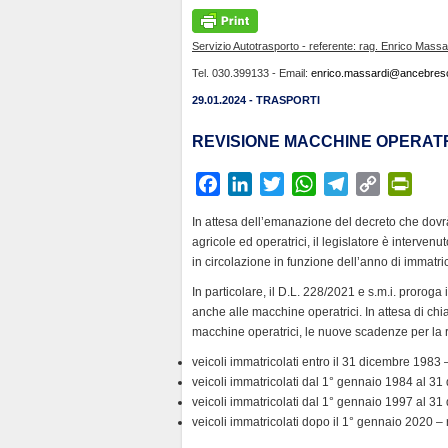
Servizio Autotrasporto - referente: rag. Enrico Massa
Tel. 030.399133 - Email:
enrico.massardi@ancebresci
29.01.2024 - TRASPORTI
REVISIONE MACCHINE OPERATR
F
L
T
W
T
C
P
a
i
w
h
e
o
r
In attesa dell’emanazione del decreto che dovr
c
n
i
a
l
p
i
agricole ed operatrici, il legislatore è intervenu
e
k
t
t
e
y
n
in circolazione in funzione dell’anno di immatri
b
e
t
s
g
L
t
In particolare, il D.L. 228/2021 e s.m.i. proroga
o
d
e
A
r
i
F
anche alle macchine operatrici. In attesa di chi
o
I
r
p
a
n
r
macchine operatrici, le nuove scadenze per la 
k
n
p
m
k
i
veicoli immatricolati entro il 31 dicembre 1983 
e
veicoli immatricolati dal 1° gennaio 1984 al 31
n
veicoli immatricolati dal 1° gennaio 1997 al 31
veicoli immatricolati dopo il 1° gennaio 2020 – 
d
l