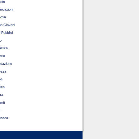
nte
icazioni
omia
o Giovani
 Pubblici
o
istica
ario
ficazione
ezza
pa
tica
ca
orti
i
istica