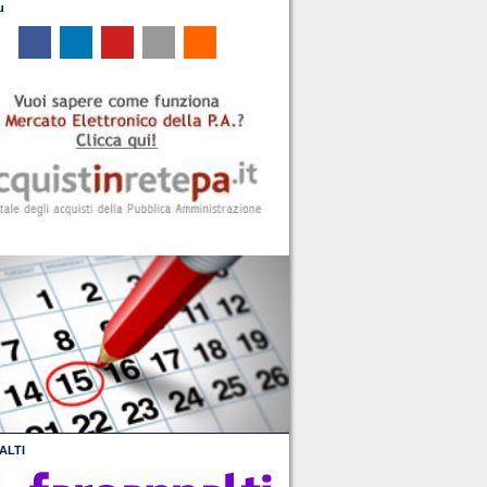
u
ALTI