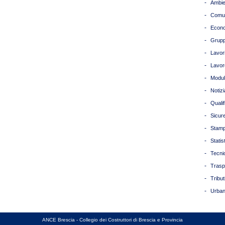
-
Ambie
-
Comun
-
Econ
-
Grupp
-
Lavori
-
Lavor
-
Modul
-
Notizi
-
Quali
-
Sicur
-
Stam
-
Statis
-
Tecni
-
Trasp
-
Tribut
-
Urban
ANCE Brescia - Collegio dei Costruttori di Brescia e Provincia