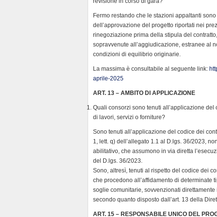
revisione in corso di gara?
d
l
Fermo restando che le stazioni appaltanti sono 
y
dell’approvazione del progetto riportati nei prez
rinegoziazione prima della stipula del contratto
sopravvenute all’aggiudicazione, estranee al no
condizioni di equilibrio originarie.
La massima è consultabile al seguente link:
ht
aprile-2025
ART. 13 – AMBITO DI APPLICAZIONE
Quali consorzi sono tenuti all’applicazione del
di lavori, servizi o forniture?
Sono tenuti all’applicazione del codice dei contr
1, lett. q) dell’allegato 1.1 al D.lgs. 36/2023, no
abilitativo, che assumono in via diretta l’esecu
del D.lgs. 36/2023.
Sono, altresì, tenuti al rispetto del codice dei con
che procedono all’affidamento di determinate tip
soglie comunitarie, sovvenzionati direttamente 
secondo quanto disposto dall’art. 13 della Dire
ART. 15 – RESPONSABILE UNICO DEL PRO