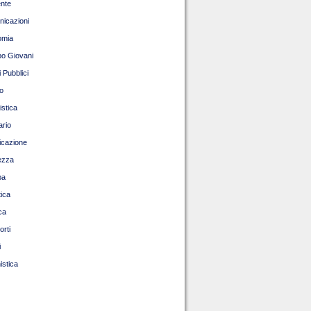
nte
icazioni
omia
o Giovani
 Pubblici
o
istica
ario
ficazione
ezza
pa
tica
ca
orti
i
istica