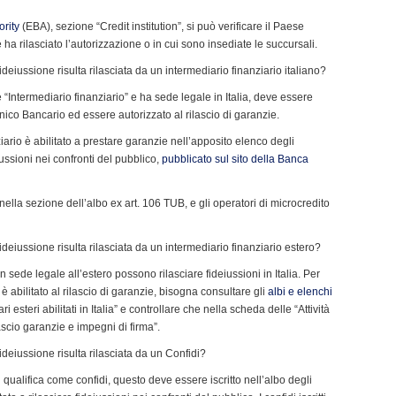
ority
(EBA), sezione “Credit institution”, si può verificare il Paese
 rilasciato l’autorizzazione o in cui sono insediate le succursali.
deiussione risulta rilasciata da un intermediario finanziario italiano?
“Intermediario finanziario” e ha sede legale in Italia, deve essere
 Unico Bancario ed essere autorizzato al rilascio di garanzie.
iario è abilitato a prestare garanzie nell’apposito elenco degli
deiussioni nei confronti del pubblico,
pubblicato sul sito della Banca
e nella sezione dell’albo ex art. 106 TUB, e gli operatori di microcredito
deiussione risulta rilasciata da un intermediario finanziario estero?
 sede legale all’estero possono rilasciare fideiussioni in Italia. Per
 è abilitato al rilascio di garanzie, bisogna consultare gli
albi e elenchi
 esteri abilitati in Italia” e controllare che nella scheda delle “Attività
ascio garanzie e impegni di firma”.
deiussione risulta rilasciata da un Confidi?
 qualifica come confidi, questo deve essere iscritto nell’albo degli