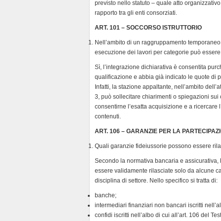
previsto nello statuto – quale atto organizzati
rapporto tra gli enti consorziati.
ART. 101 – SOCCORSO ISTRUTTORIO
Nell’ambito di un raggruppamento temporaneo di
esecuzione dei lavori per categorie può esser
Sì, l’integrazione dichiarativa è consentita pur
qualificazione e abbia già indicato le quote di p
Infatti, la stazione appaltante, nell’ambito del
3, può sollecitare chiarimenti o spiegazioni sui c
consentirne l’esatta acquisizione e a ricercare 
contenuti.
ART. 106 – GARANZIE PER LA PARTECIPA
Quali garanzie fideiussorie possono essere rila
Secondo la normativa bancaria e assicurativa, l
essere validamente rilasciate solo da alcune cat
disciplina di settore. Nello specifico si tratta di:
banche;
intermediari finanziari non bancari iscritti nell’
confidi iscritti nell’albo di cui all’art. 106 del 