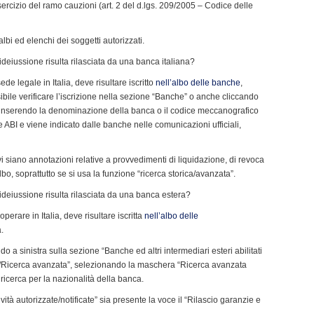
sercizio del ramo cauzioni (art. 2 del d.lgs. 209/2005 – Codice delle
albi ed elenchi dei soggetti autorizzati.
ideiussione risulta rilasciata da una banca italiana?
e legale in Italia, deve risultare iscritto
nell’albo delle banche
,
sibile verificare l’iscrizione nella sezione “Banche” o anche cliccando
 e inserendo la denominazione della banca o il codice meccanografico
 ABI e viene indicato dalle banche nelle comunicazioni ufficiali,
 siano annotazioni relative a provvedimenti di liquidazione, di revoca
bo, soprattutto se si usa la funzione “ricerca storica/avanzata”.
ideiussione risulta rilasciata da una banca estera?
erare in Italia, deve risultare iscritta
nell’albo delle
.
o a sinistra sulla sezione “Banche ed altri intermediari esteri abilitati
rica/Ricerca avanzata”, selezionando la maschera “Ricerca avanzata
 ricerca per la nazionalità della banca.
vità autorizzate/notificate” sia presente la voce il “Rilascio garanzie e