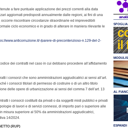
tenute a fare puntuale applicazione dei prezzi correnti alla data
zari aggiornati predisposti annualmente dalle regioni, ai fini di una
, occorre riscontrare circostanze straordinarie ed imprevedibili
SFOGLIA 
rmale ciclo economico e in grado di alterare in maniera rilevante le
tps://www.anticorruzione.it/-/parere-di-precontenzioso-n.129-del-2-
MODULIS
 codice dei contratti nel caso in cui debbano procedere all’affidamento
atti i consorzi che sono amministrazioni aggiudicatrici ai sensi all’art.
nché i consorzi titolari di permesso di costruire o di un altro titolo
zione delle opere di urbanizzazione ai sensi del comma 7 dell’art. 13
AL FIAN
tratti i consorzi costituiti da privati o da soggetti misti pubblici e privati
ologie di lavori e di servizi connessi, di importo pari o superiore alle
in misura superiore al 50% da amministrazioni aggiudicatrici,
ttiva 14/2024.
ESPANDI 
GETTO (RUP)