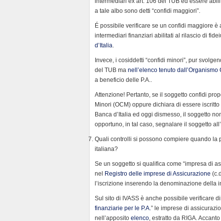
intermediari ex art. 106 del TUB ed essere abilitat
a tale albo sono detti “confidi maggiori”.
É possibile verificare se un confidi maggiore è 
intermediari finanziari abilitati al rilascio di fi
d’Italia
.
Invece, i cosiddetti “confidi minori”, pur svolgend
del TUB ma
nell’elenco tenuto dall’Organismo 
a beneficio delle P.A..
Attenzione! Pertanto, se il soggetto confidi pro
Minori (OCM) oppure dichiara di essere iscritto
Banca d’Italia ed oggi dismesso, il soggetto non 
opportuno, in tal caso, segnalare il soggetto al
Quali controlli si possono compiere quando la po
italiana?
Se un soggetto si qualifica come “impresa di assi
nel
Registro delle imprese di Assicurazione
(c.d
l’iscrizione inserendo la denominazione della 
Sul sito di IVASS è anche possibile verificare 
finanziarie per le P.A.
” le imprese di assicurazi
nell’apposito
elenco
, estratto da RIGA. Accant