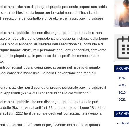
 dei contratti che non disponga di proprio personale oppure non abbia
sionali richieste dalla legge per lo svolgimento dell’incarico di
l’esecuzione del contratto e di Direttore dei lavori, può individuare
 dei contratti pubblici che non disponga di proprio personale o non
so dei requisiti e delle competenze professionali richiesti dalla legge
le Unico di Progetto, di Direttore dell’esecuzione del contratto e di
figure innanzi citate, tra il personale degli enti consorziati, attraverso
personale impiegato sia in possesso delle specifiche competenze e
co.
 enti consorziati dovrà, comunque, avvenire nel rispetto di quanto
ARCHIVI
ivo del consorzio medesimo – e nella Convenzione che regola il
1997
2005
dei contratti che non disponga di proprio personale può individuare il
2013
i Appaltanti (RASA) fra i consorziati che lo costituiscono?
2021
dei contratti pubblici che non disponga di proprio personale può
 delle Stazioni Appaltanti (art. 33-ter del decreto – legge 18 ottobre
2012, n. 221) tra il personale degli enti consorziati, attraverso la
ARCHIV
-
Digit
 enti consorziati dovrà, comunque, avvenire nel rispetto di quanto