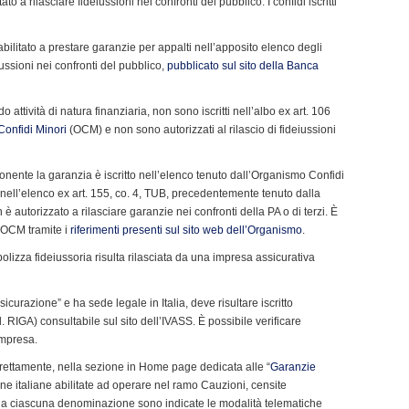
o a rilasciare fideiussioni nei confronti del pubblico. I confidi iscritti
abilitato a prestare garanzie per appalti nell’apposito elenco degli
deiussioni nei confronti del pubblico,
pubblicato sul sito della Banca
o attività di natura finanziaria, non sono iscritti nell’albo ex art. 106
Confidi Minori
(OCM) e non sono autorizzati al rilascio di fideiussioni
ponente la garanzia è iscritto nell’elenco tenuto dall’Organismo Confidi
 nell’elenco ex art. 155, co. 4, TUB, precedentemente tenuto dalla
è autorizzato a rilasciare garanzie nei confronti della PA o di terzi. È
l’OCM tramite i
riferimenti presenti sul sito web dell’Organismo
.
lizza fideiussoria risulta rilasciata da una impresa assicurativa
curazione” e ha sede legale in Italia, deve risultare iscritto
. RIGA) consultabile sul sito dell’IVASS. È possibile verificare
impresa.
direttamente, nella sezione in Home page dedicata alle “
Garanzie
one italiane abilitate ad operare nel ramo Cauzioni, censite
o a ciascuna denominazione sono indicate le modalità telematiche