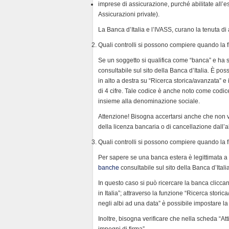
imprese di assicurazione, purché abilitate all’e
Assicurazioni private).
La Banca d’Italia e l’IVASS, curano la tenuta di 
Quali controlli si possono compiere quando la f
Se un soggetto si qualifica come “banca” e ha sed
consultabile sul sito della Banca d’Italia. È pos
in alto a destra su “Ricerca storica/avanzata”
di 4 cifre. Tale codice è anche noto come codice
insieme alla denominazione sociale.
Attenzione! Bisogna accertarsi anche che non vi
della licenza bancaria o di cancellazione dall’al
Quali controlli si possono compiere quando la f
Per sapere se una banca estera è legittimata a op
banche
consultabile sul sito della Banca d’Italia
In questo caso si può ricercare la banca cliccand
in Italia”; attraverso la funzione “Ricerca sto
negli albi ad una data” è possibile impostare la
Inoltre, bisogna verificare che nella scheda “Atti
impegni di firma”.