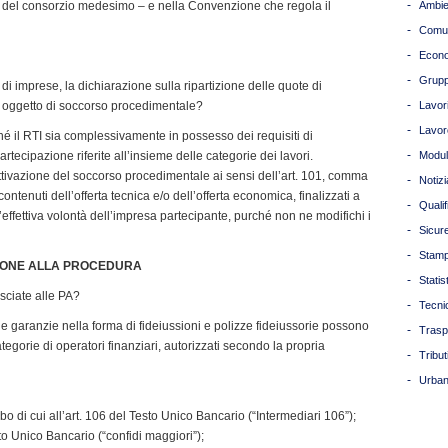
-
vo del consorzio medesimo – e nella Convenzione che regola il
Ambie
-
Comun
-
Econ
-
Grupp
 imprese, la dichiarazione sulla ripartizione delle quote di
-
e oggetto di soccorso procedimentale?
Lavori
-
Lavor
ché il RTI sia complessivamente in possesso dei requisiti di
-
artecipazione riferite all’insieme delle categorie dei lavori.
Modul
l’attivazione del soccorso procedimentale ai sensi dell’art. 101, comma
-
Notizi
ontenuti dell’offerta tecnica e/o dell’offerta economica, finalizzati a
-
Quali
l’effettiva volontà dell’impresa partecipante, purché non ne modifichi i
-
Sicur
-
Stam
ZIONE ALLA PROCEDURA
-
Statis
sciate alle PA?
-
Tecni
e garanzie nella forma di fideiussioni e polizze fideiussorie possono
-
Trasp
egorie di operatori finanziari, autorizzati secondo la propria
-
Tribut
-
Urban
albo di cui all’art. 106 del Testo Unico Bancario (“Intermediari 106”);
Testo Unico Bancario (“confidi maggiori”);