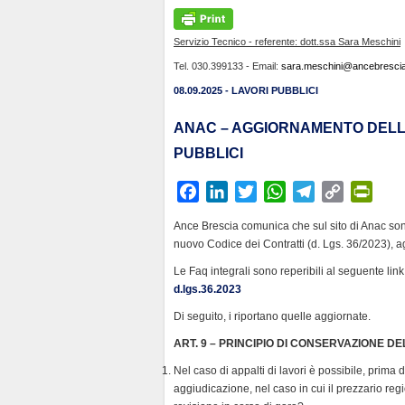
Servizio Tecnico - referente: dott.ssa Sara Meschini
Tel. 030.399133 - Email:
sara.meschini@ancebrescia.
08.09.2025 - LAVORI PUBBLICI
ANAC – AGGIORNAMENTO DELLE
PUBBLICI
F
L
T
W
T
C
P
a
i
w
h
e
o
r
Ance Brescia comunica che sul sito di Anac sono
c
n
i
a
l
p
i
nuovo Codice dei Contratti (d. Lgs. 36/2023), ag
e
k
t
t
e
y
n
Le Faq integrali sono reperibili al seguente lin
b
e
t
s
g
L
t
d.lgs.36.2023
o
d
e
A
r
i
F
Di seguito, i riportano quelle aggiornate.
o
I
r
p
a
n
r
k
n
p
m
k
i
ART. 9 – PRINCIPIO DI CONSERVAZIONE D
e
Nel caso di appalti di lavori è possibile, prima 
n
aggiudicazione, nel caso in cui il prezzario reg