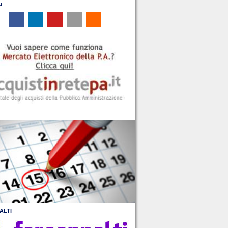
u
ALTI