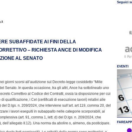
Seguici s
it
ERE SUBAFFIDATE AI FINI DELLA
RRETTIVO – RICHIESTA ANCE DI MODIFICA
IZIONE AL SENATO
EVENTI
i giorni scorsi all’audizione sul Decreto-legge cosiddetto “Mille
el Senato. In questa occasione, tra gli altri, Ance ha sottolineato uno
 Decreto Correttivo al Codice dei Contratti, ossia la disposizione per cui
i qualificazione, i Cel (certificati di esecuzione lavori) relativi alle
 f) del D.lgs. n. 209/2024, che interviene sull’art. art 119, comma 20, del
zare i lavori eseguiti in subappalto nelle categorie scorporabili, ai
 complessiva (art. 91, comma 1, lett. d) del D.lgs. n. 209/2024, che
FAREAPP
 2), dell’allegato II.12). Una norma da abolire o, almeno, da posticipare.
iva desta forti perplessità. Le criticità della norma sono molteplici, e