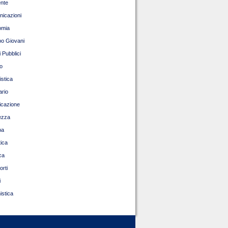
nte
icazioni
omia
o Giovani
 Pubblici
o
istica
ario
ficazione
ezza
pa
tica
ca
orti
i
istica