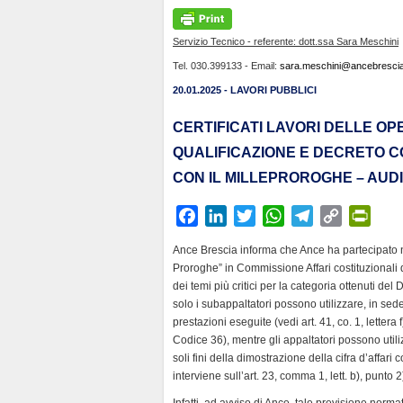
Servizio Tecnico - referente: dott.ssa Sara Meschini
Tel. 030.399133 - Email:
sara.meschini@ancebrescia.
20.01.2025 - LAVORI PUBBLICI
CERTIFICATI LAVORI DELLE OP
QUALIFICAZIONE E DECRETO CO
CON IL MILLEPROROGHE – AUD
F
L
T
W
T
C
P
a
i
w
h
e
o
r
Ance Brescia informa che Ance ha partecipato ne
c
n
i
a
l
p
i
Proroghe” in Commissione Affari costituzionali d
e
k
t
t
e
y
n
dei temi più critici per la categoria ottenuti del
b
e
t
s
g
L
t
solo i subappaltatori possono utilizzare, in sede d
prestazioni eseguite (vedi art. 41, co. 1, lettera
o
d
e
A
r
i
F
Codice 36), mentre gli appaltatori possono utiliz
o
I
r
p
a
n
r
soli fini della dimostrazione della cifra d’affari
k
n
p
m
k
i
interviene sull’art. 23, comma 1, lett. b), punto
e
Infatti, ad avviso di Ance, tale previsione normat