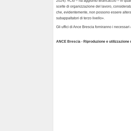
2024). «Ciò – ha aggiunto Brancaccio – in quant
scelte di organizzazione del lavoro, considerata l
che, evidentemente, non possono essere alterate
subappaltatori di terzo livello».
Gli uffici di Ance Brescia forniranno i necessar
ANCE Brescia - Riproduzione e utilizzazione ri