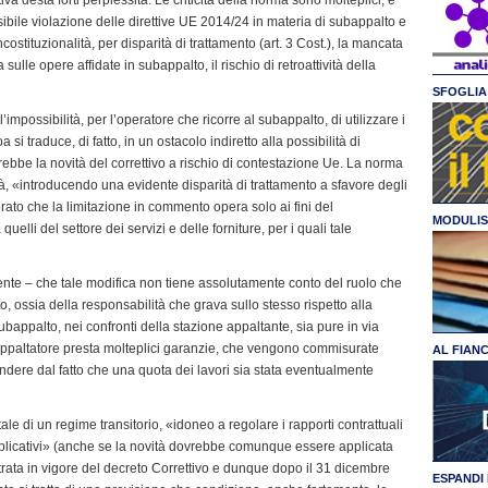
ibile violazione delle direttive UE 2014/24 in materia di subappalto e
ncostituzionalità, per disparità di trattamento (art. 3 Cost.), la mancata
ulle opere affidate in subappalto, il rischio di retroattività della
SFOGLIA 
mpossibilità, per l’operatore che ricorre al subappalto, di utilizzare i
a si traduce, di fatto, in un ostacolo indiretto alla possibilità di
rebbe la novità del correttivo a rischio di contestazione Ue. La norma
lità, «introducendo una evidente disparità di trattamento a sfavore degli
erato che la limitazione in commento opera solo ai fini del
MODULIS
elli del settore dei servizi e delle forniture, per i quali tale
ente – che tale modifica non tiene assolutamente conto del ruolo che
o, ossia della responsabilità che grava sullo stesso rispetto alla
n subappalto, nei confronti della stazione appaltante, sia pure in via
’appaltatore presta molteplici garanzie, che vengono commisurate
AL FIAN
cindere dal fatto che una quota dei lavori sia stata eventualmente
e di un regime transitorio, «idoneo a regolare i rapporti contrattuali
 applicativi» (anche se la novità dovrebbe comunque essere applicata
trata in vigore del decreto Correttivo e dunque dopo il 31 dicembre
ESPANDI 