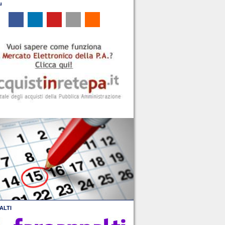
u
ALTI