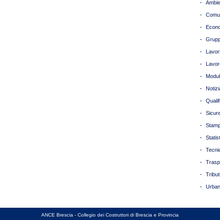
-
Ambie
-
Comun
-
Econ
-
Grupp
-
Lavori
-
Lavor
-
Modul
-
Notizi
-
Quali
-
Sicur
-
Stam
-
Statis
-
Tecni
-
Trasp
-
Tribut
-
Urban
ANCE Brescia - Collegio dei Costruttori di Brescia e Provincia