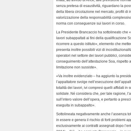
n
senza pretesa di esaustività, riguardano la poss
d
della libera circolazione nel mercato, profili di i
l
valorizzazione della responsabilità complessiva s
y
norma con conseguenze sui lavori in corso.
La Presidente Brancaccio ha sottolineato che «l’i
lavori subappaltati ai fini della qualificazione So
ricorrere a questo istituto», elemento che mette
presenta inoltre possibili vizi di incostituziona
operatori nel settore dei lavori pubblici, consid
conseguimento dell’attestazione Soa, rispetto a qu
limitazione non sussiste».
«Va inoltre evidenziato – ha aggiunto la presid
l’appaltatore svolge nell’esecuzione dell’appalt
totalità dei lavori, ivi compresi quelli affidati i
solidale. Né considera che, per tale ragione, l
sull’intero valore dell’opera, e pertanto a pres
eseguita in subappalto».
Sottolineata negativamente anche l’assenza total
in essere e genera il rischio di forti problemi
esclusivamente ai contratti assegnati dopo l’en