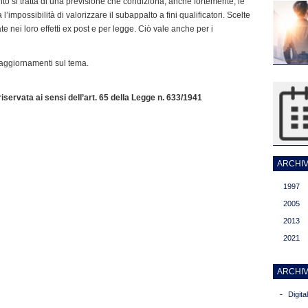
o si tratta di una previsione che condiziona, anche fortemente, le
’impossibilità di valorizzare il subappalto a fini qualificatori. Scelte
 nei loro effetti ex post e per legge. Ciò vale anche per i
i aggiornamenti sul tema.
servata ai sensi dell’art. 65 della Legge n. 633/1941
ARCHIVI
1997
2005
2013
2021
ARCHIV
-
Digit