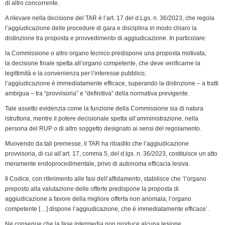
k
n
p
m
k
i
di altro concorrente.
e
A rilevare nella decisione del TAR è l’art. 17 del d.Lgs. n. 36/2023, che regola
n
l’aggiudicazione delle procedure di gara e disciplina in modo chiaro la
distinzione tra proposta e provvedimento di aggiudicazione. In particolare:
d
l
la Commissione o altro organo tecnico predispone una proposta motivata;
y
la decisione finale spetta all’organo competente, che deve verificarne la
legittimità e la convenienza per l’interesse pubblico;
l’aggiudicazione è immediatamente efficace, superando la distinzione – a tratti
ambigua – tra “provvisoria” e “definitiva” della normativa previgente.
Tale assetto evidenzia come la funzione della Commissione sia di natura
istruttoria, mentre il potere decisionale spetta all’amministrazione, nella
persona del RUP o di altro soggetto designato ai sensi del regolamento.
Muovendo da tali premesse, il TAR ha ribadito che l’aggiudicazione
provvisoria, di cui all’art. 17, comma 5, del d.lgs. n. 36/2023, costituisce un atto
meramente endoprocedimentale, privo di autonoma efficacia lesiva.
Il Codice, con riferimento alle fasi dell’affidamento, stabilisce che ‘l’organo
preposto alla valutazione delle offerte predispone la proposta di
aggiudicazione a favore della migliore offerta non anomala; l’organo
competente […] dispone l’aggiudicazione, che è immediatamente efficace’.
Ne consegue che la fase intermedia non produce alcuna lesione