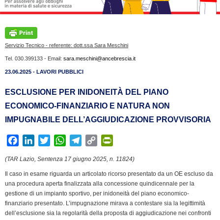
Servizio Tecnico - referente: dott.ssa Sara Meschini
Tel. 030.399133 - Email:
sara.meschini@ancebrescia.it
23.06.2025 - LAVORI PUBBLICI
ESCLUSIONE PER INIDONEITÀ DEL PIANO
ECONOMICO-FINANZIARIO E NATURA NON
IMPUGNABILE DELL’AGGIUDICAZIONE PROVVISORIA
F
L
T
W
T
C
P
a
i
w
h
e
o
r
(TAR Lazio, Sentenza 17 giugno 2025, n. 11824)
c
n
i
a
l
p
i
Il caso in esame riguarda un articolato ricorso presentato da un OE escluso da
e
k
t
t
e
y
n
una procedura aperta finalizzata alla concessione quindicennale per la
b
e
t
s
g
L
t
gestione di un impianto sportivo, per inidoneità del piano economico-
o
d
e
A
r
i
F
finanziario presentato. L’impugnazione mirava a contestare sia la legittimità
o
I
r
p
a
n
r
dell’esclusione sia la regolarità della proposta di aggiudicazione nei confronti