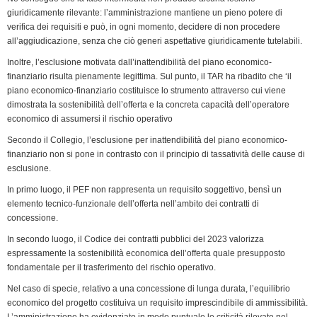
giuridicamente rilevante: l’amministrazione mantiene un pieno potere di
verifica dei requisiti e può, in ogni momento, decidere di non procedere
all’aggiudicazione, senza che ciò generi aspettative giuridicamente tutelabili.
Inoltre, l’esclusione motivata dall’inattendibilità del piano economico-
finanziario risulta pienamente legittima. Sul punto, il TAR ha ribadito che ‘il
piano economico-finanziario costituisce lo strumento attraverso cui viene
dimostrata la sostenibilità dell’offerta e la concreta capacità dell’operatore
economico di assumersi il rischio operativo
Secondo il Collegio, l’esclusione per inattendibilità del piano economico-
finanziario non si pone in contrasto con il principio di tassatività delle cause di
esclusione.
In primo luogo, il PEF non rappresenta un requisito soggettivo, bensì un
elemento tecnico-funzionale dell’offerta nell’ambito dei contratti di
concessione.
In secondo luogo, il Codice dei contratti pubblici del 2023 valorizza
espressamente la sostenibilità economica dell’offerta quale presupposto
fondamentale per il trasferimento del rischio operativo.
Nel caso di specie, relativo a una concessione di lunga durata, l’equilibrio
economico del progetto costituiva un requisito imprescindibile di ammissibilità.
L’amministrazione ha evidenziato in modo puntuale le criticità rilevate nel