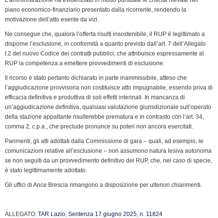
piano economico-finanziario presentato dalla ricorrente, rendendo la
motivazione dell’atto esente da vizi.
Ne consegue che, qualora l’offerta risulti insostenibile, il RUP è legittimato a
disporne l’esclusione, in conformità a quanto previsto dall’art. 7 dell’Allegato
I.2 del nuovo Codice dei contratti pubblici, che attribuisce espressamente al
RUP la competenza a emettere provvedimenti di esclusione.
Il ricorso è stato pertanto dichiarato in parte inammissibile, atteso che
l’aggiudicazione provvisoria non costituisce atto impugnabile, essendo priva di
efficacia definitiva e produttiva di soli effetti interinali. In mancanza di
un’aggiudicazione definitiva, qualsiasi valutazione giurisdizionale sull’operato
della stazione appaltante risulterebbe prematura e in contrasto con l’art. 34,
comma 2, c.p.a., che preclude pronunce su poteri non ancora esercitati.
Parimenti, gli atti adottati dalla Commissione di gara – quali, ad esempio, le
comunicazioni relative all’esclusione – non assumono natura lesiva autonoma
se non seguiti da un provvedimento definitivo del RUP, che, nel caso di specie,
è stato legittimamente adottato.
Gli uffici di Ance Brescia rimangono a disposizione per ulteriori chiarimenti.
ALLEGATO:
TAR Lazio, Sentenza 17 giugno 2025, n. 11824