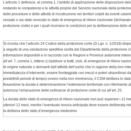
e
L’articolo 1 definisce, al comma 1, l’ambito di applicazione delle disposizioni 
n
restando le competenze e le attività proprie del Servizio nazionale della protezio
delle procedure e delle attività di ricostruzione nei territori colpiti da eventi calam
d
cessato o sia stato revocato lo stato di emergenza di rilievo nazionale (dichiarato 
l
protezione civile) e per i quali ricorrano le condizioni per la deliberazione dello st
y
Si ricorda che l’articolo 24 Codice della protezione civile (D.Lgs. n. 1/2018) dispo
a seguito di una valutazione speditiva svolta dal Dipartimento della protezione civ
informazioni disponibili e in raccordo con le Regioni e Province autonome interess
all’art. 7, comma 1, lettera c) (laddove si tratti, cioè, di emergenze di rilievo na
di origine naturale o derivanti dall’attività dell’uomo che in ragione della loro i
immediatezza d’intervento, essere fronteggiate con mezzi e poteri straordinari da
predefiniti periodi di tempo) ovvero nella loro imminenza, il CDM delibera lo stat
fissandone la durata e determinandone l’estensione territoriale con riferimento all
autorizza l’emanazione delle ordinanze di protezione civile di cui all’art. 25.
La durata dello stato di emergenza di rilievo nazionale non può superare i 12 me
ulteriori 12 mesi, mentre l’eventuale revoca anticipata deve essere deliberata nel
la delibera dello stato d’emergenza medesimo.