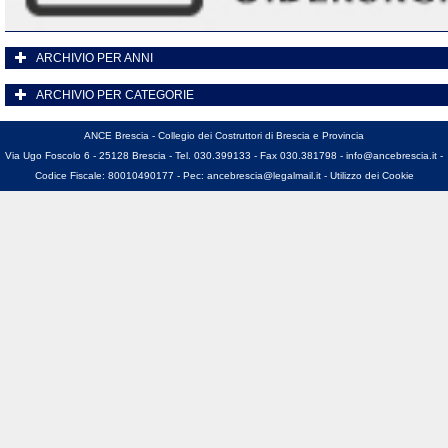
ARCHIVIO PER ANNI
ARCHIVIO PER CATEGORIE
ANCE Brescia - Collegio dei Costruttori di Brescia e Provincia
Via Ugo Foscolo 6 - 25128 Brescia - Tel. 030.399133 - Fax 030.381798 -
info@ancebrescia.it
-
Codice Fiscale: 80010490177 - Pec:
ancebrescia@legalmail.it
-
Utilizzo dei Cookie