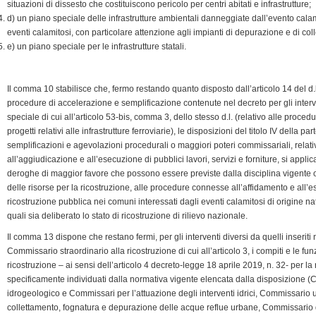
situazioni di dissesto che costituiscono pericolo per centri abitati e infrastrutture;
d) un piano speciale delle infrastrutture ambientali danneggiate dall’evento calam
eventi calamitosi, con particolare attenzione agli impianti di depurazione e di col
e) un piano speciale per le infrastrutture statali.
Il comma 10 stabilisce che, fermo restando quanto disposto dall’articolo 14 del d.
procedure di accelerazione e semplificazione contenute nel decreto per gli inter
speciale di cui all’articolo 53-bis, comma 3, dello stesso d.l. (relativo alle proc
progetti relativi alle infrastrutture ferroviarie), le disposizioni del titolo IV della 
semplificazioni e agevolazioni procedurali o maggiori poteri commissariali, relati
all’aggiudicazione e all’esecuzione di pubblici lavori, servizi e forniture, si appli
deroghe di maggior favore che possono essere previste dalla disciplina vigente o
delle risorse per la ricostruzione, alle procedure connesse all’affidamento e all’es
ricostruzione pubblica nei comuni interessati dagli eventi calamitosi di origine natu
quali sia deliberato lo stato di ricostruzione di rilievo nazionale.
Il comma 13 dispone che restano fermi, per gli interventi diversi da quelli inserit
Commissario straordinario alla ricostruzione di cui all’articolo 3, i compiti e le fun
ricostruzione – ai sensi dell’articolo 4 decreto-legge 18 aprile 2019, n. 32- per la r
specificamente individuati dalla normativa vigente elencata dalla disposizione (C
idrogeologico e Commissari per l’attuazione degli interventi idrici, Commissario un
collettamento, fognatura e depurazione delle acque reflue urbane, Commissario del