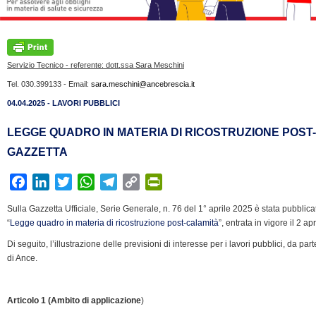
Servizio Tecnico - referente: dott.ssa Sara Meschini
Tel. 030.399133 - Email:
sara.meschini@ancebrescia.it
04.04.2025 - LAVORI PUBBLICI
LEGGE QUADRO IN MATERIA DI RICOSTRUZIONE POST-
GAZZETTA
F
L
T
W
T
C
P
a
i
w
h
e
o
r
Sulla Gazzetta Ufficiale, Serie Generale, n. 76 del 1° aprile 2025 è stata pubblic
c
n
i
a
l
p
i
“
Legge quadro in materia di ricostruzione post-calamità
”, entrata in vigore il 2 ap
e
k
t
t
e
y
n
Di seguito, l’illustrazione delle previsioni di interesse per i lavori pubblici, da 
b
e
t
s
g
L
t
di Ance.
o
d
e
A
r
i
F
o
I
r
p
a
n
r
k
n
p
m
k
i
Articolo 1 (Ambito di applicazione
)