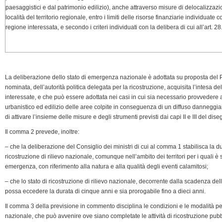
paesaggistici e dal patrimonio edilizio), anche attraverso misure di delocalizzaz
località del territorio regionale, entro i limiti delle risorse finanziarie individuate 
regione interessata, e secondo i criteri individuati con la delibera di cui all’art. 28
La deliberazione dello stato di emergenza nazionale è adottata su proposta del Pr
nominata, dell’autorità politica delegata per la ricostruzione, acquisita l’intesa 
interessate, e che può essere adottata nei casi in cui sia necessario provvedere
urbanistico ed edilizio delle aree colpite in conseguenza di un diffuso danneggiame
di attivare l’insieme delle misure e degli strumenti previsti dai capi II e III del di
Il comma 2 prevede, inoltre:
– che la deliberazione del Consiglio dei ministri di cui al comma 1 stabilisca la dur
ricostruzione di rilievo nazionale, comunque nell’ambito dei territori per i quali è
emergenza, con riferimento alla natura e alla qualità degli eventi calamitosi;
– che lo stato di ricostruzione di rilievo nazionale, decorrente dalla scadenza del
possa eccedere la durata di cinque anni e sia prorogabile fino a dieci anni.
Il comma 3 della previsione in commento disciplina le condizioni e le modalità per 
nazionale, che può avvenire ove siano completate le attività di ricostruzione pubb