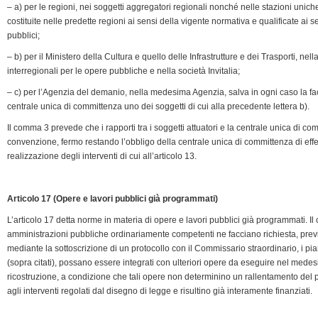
– a) per le regioni, nei soggetti aggregatori regionali nonché nelle stazioni unich
costituite nelle predette regioni ai sensi della vigente normativa e qualificate ai se
pubblici;
– b) per il Ministero della Cultura e quello delle Infrastrutture e dei Trasporti, nel
interregionali per le opere pubbliche e nella società Invitalia;
– c) per l’Agenzia del demanio, nella medesima Agenzia, salva in ogni caso la fac
centrale unica di committenza uno dei soggetti di cui alla precedente lettera b).
Il comma 3 prevede che i rapporti tra i soggetti attuatori e la centrale unica di 
convenzione, fermo restando l’obbligo della centrale unica di committenza di effettu
realizzazione degli interventi di cui all’articolo 13.
Articolo 17 (Opere e lavori pubblici già programmati)
L’articolo 17 detta norme in materia di opere e lavori pubblici già programmati. I
amministrazioni pubbliche ordinariamente competenti ne facciano richiesta, pre
mediante la sottoscrizione di un protocollo con il Commissario straordinario, i pia
(sopra citati), possano essere integrati con ulteriori opere da eseguire nel medesim
ricostruzione, a condizione che tali opere non determinino un rallentamento del 
agli interventi regolati dal disegno di legge e risultino già interamente finanziati.