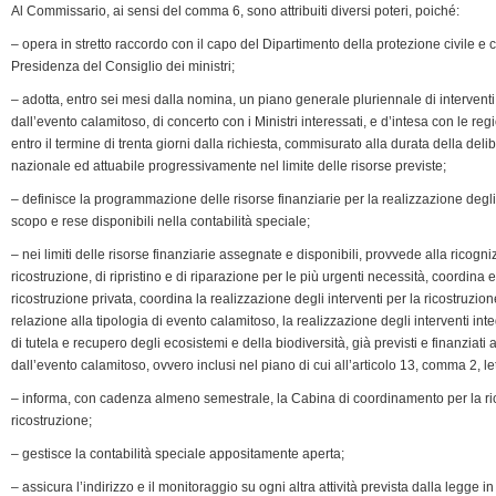
Al Commissario, ai sensi del comma 6, sono attribuiti diversi poteri, poiché:
– opera in stretto raccordo con il capo del Dipartimento della protezione civile e 
Presidenza del Consiglio dei ministri;
– adotta, entro sei mesi dalla nomina, un piano generale pluriennale di interventi r
dall’evento calamitoso, di concerto con i Ministri interessati, e d’intesa con le r
entro il termine di trenta giorni dalla richiesta, commisurato alla durata della delib
nazionale ed attuabile progressivamente nel limite delle risorse previste;
– definisce la programmazione delle risorse finanziarie per la realizzazione degli in
scopo e rese disponibili nella contabilità speciale;
– nei limiti delle risorse finanziarie assegnate e disponibili, provvede alla ricogni
ricostruzione, di ripristino e di riparazione per le più urgenti necessità, coordina e 
ricostruzione privata, coordina la realizzazione degli interventi per la ricostruzi
relazione alla tipologia di evento calamitoso, la realizzazione degli interventi int
di tutela e recupero degli ecosistemi e della biodiversità, già previsti e finanziati 
dall’evento calamitoso, ovvero inclusi nel piano di cui all’articolo 13, comma 2, let
– informa, con cadenza almeno semestrale, la Cabina di coordinamento per la ric
ricostruzione;
– gestisce la contabilità speciale appositamente aperta;
– assicura l’indirizzo e il monitoraggio su ogni altra attività prevista dalla legge i