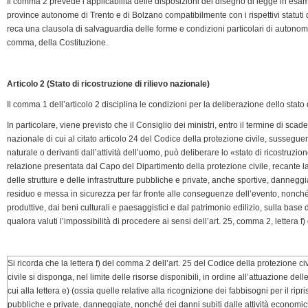
Il comma 2 prevede l’applicabilità delle disposizioni del disegno di legge in esam
province autonome di Trento e di Bolzano compatibilmente con i rispettivi statuti 
reca una clausola di salvaguardia delle forme e condizioni particolari di autonomia 
comma, della Costituzione.
Articolo 2 (Stato di ricostruzione di rilievo nazionale)
Il comma 1 dell’articolo 2 disciplina le condizioni per la deliberazione dello stato 
In particolare, viene previsto che il Consiglio dei ministri, entro il termine di sca
nazionale di cui al citato articolo 24 del Codice della protezione civile, susseguen
naturale o derivanti dall’attività dell’uomo, può deliberare lo «stato di ricostruzio
relazione presentata dal Capo del Dipartimento della protezione civile, recante la 
delle strutture e delle infrastrutture pubbliche e private, anche sportive, danneggia
residuo e messa in sicurezza per far fronte alle conseguenze dell’evento, nonché 
produttive, dai beni culturali e paesaggistici e dal patrimonio edilizio, sulla base d
qualora valuti l’impossibilità di procedere ai sensi dell’art. 25, comma 2, lettera f)
Si ricorda che la lettera f) del comma 2 dell’art. 25 del Codice della protezione 
civile si disponga, nel limite delle risorse disponibili, in ordine all’attuazione del
cui alla lettera e) (ossia quelle relative alla ricognizione dei fabbisogni per il ripris
pubbliche e private, danneggiate, nonché dei danni subiti dalle attività economich