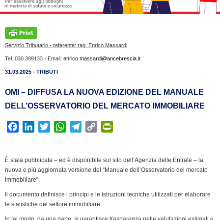
Servizio Tributario - referente: rag. Enrico Massardi
Tel. 030.399133 - Email:
enrico.massardi@ancebrescia.it
31.03.2025 - TRIBUTI
OMI – DIFFUSA LA NUOVA EDIZIONE DEL MANUALE
DELL’OSSERVATORIO DEL MERCATO IMMOBILIARE
F
L
T
W
T
C
P
a
i
w
h
e
o
r
c
n
i
a
l
p
i
È stata pubblicata – ed è disponibile sul sito dell’Agenzia delle Entrate – la
e
k
t
t
e
y
n
nuova e più aggiornata versione del “Manuale dell’Osservatorio del mercato
b
e
t
s
g
L
t
immobiliare”.
o
d
e
A
r
i
F
Il documento definisce i principi e le istruzioni tecniche utilizzati per elaborare
o
I
r
p
a
n
r
le statistiche del settore immobiliare.
k
n
p
m
k
i
In tal modo, da una parte, si garantisce trasparenza nelle valutazioni estimali e,